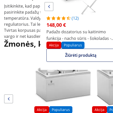
Įsitikinkite, kad paprastai ir intuityviai valdysite trijų sta
pasirinkite padažų temperatūrą nuo 40 iki 90 °C. Įjungimo/
temperatūra. Valdymo skydelis apačioje yra labai aiškiai i
(12)
reguliatorius. Tai leidžia vienu metu ruošti skirtingus p
148,00 €
Tvirtas korpusas pagamintas iš lengvai prižiūrimo nerūdija
Padažo dozatorius su kaitinimo
vargo ir net kasdien naudodami – prietaisas įtikina mažo
funkcija - nacho sūris - šokoladas -
Žmonės, kurie žiūrėjo šią pr
3,3 l
Akcija
Populiarus
Žiūrėti produktą
Akcija
Populiarus
Akcija
P