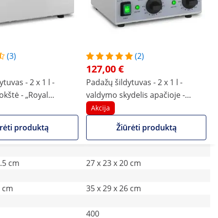
(3)
(2)
127,00 €
tuvas - 2 x 1 l -
Padažų šildytuvas - 2 x 1 l -
okštė - „Royal
valdymo skydelis apačioje -
„Royal Catering“
Akcija
rėti produktą
Žiūrėti produktą
0.5 cm
27 x 23 x 20 cm
6 cm
35 x 29 x 26 cm
400