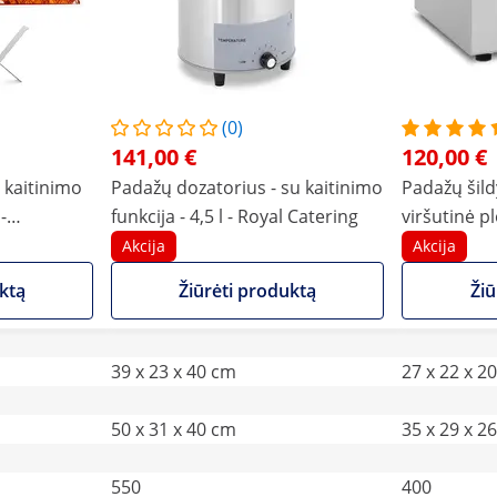
(0)
141,00 €
120,00 €
 kaitinimo
Padažų dozatorius - su kaitinimo
Padažų šildy
-
funkcija - 4,5 l - Royal Catering
viršutinė pl
Catering“
Akcija
Akcija
ktą
Žiūrėti produktą
Žiū
39 x 23 x 40 cm
27 x 22 x 2
50 x 31 x 40 cm
35 x 29 x 2
550
400