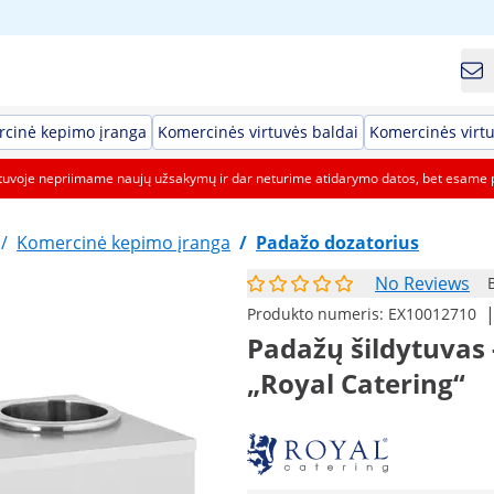
cinė kepimo įranga
Komercinės virtuvės baldai
Komercinės virtu
etuvoje nepriimame naujų užsakymų ir dar neturime atidarymo datos, bet esame 
/
Komercinė kepimo įranga
/
Padažo dozatorius
No Reviews
Produkto numeris:
EX10012710
Padažų šildytuvas -
„Royal Catering“