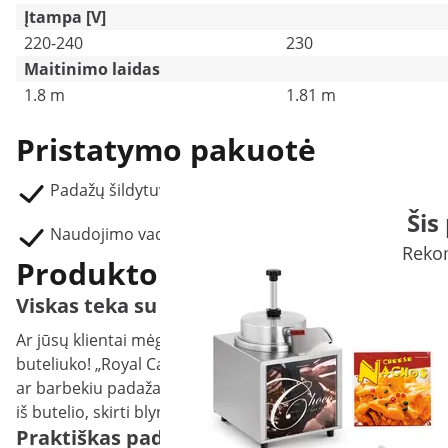
Įtampa [V]
220-240
230
Maitinimo laidas
1.8 m
1.81 m
Pristatymo pakuotė
Padažų šildytuvas RCSW-17
Šis
Naudojimo vadovas
Rekom
Produkto aprašymas
Viskas teka su padažo šildytuvu iš Royal Ca
Ar jūsų klientai mėgsta šiltus padažus? Tada pasiūlykite j
buteliuko! „Royal Catering“ padažo šildytuve padažo butelius
ar barbekiu padažai nachos ar dešrelės, jie visada laikomi
iš butelio, skirti blynėms ar vafliams, visada išlaiko reiki
Praktiškas padažo šildytuvas 3 x 1 l butel