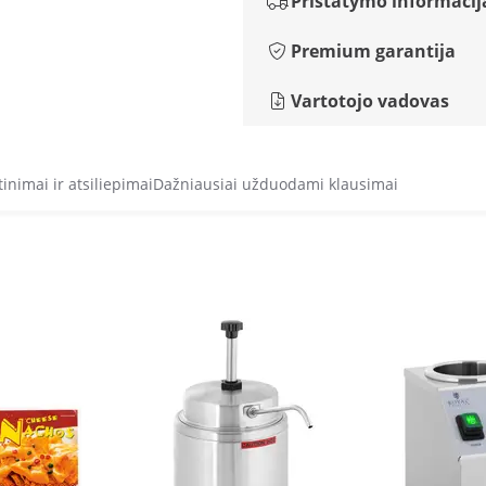
Pristatymo informacij
Premium garantija
Vartotojo vadovas
tinimai ir atsiliepimai
Dažniausiai užduodami klausimai