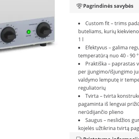
Pagrindinės savybės
Custom fit – trims pad
buteliams, kurių kiekvieno
1 l
Efektyvus – galima regu
temperatūrą nuo 40 - 90 
Praktiška – paprastas
per įjungimo/išjungimo jun
valdymo lemputę ir temp
reguliatorių
Tvirta – tvirta konstrukc
pagaminta iš lengvai priž
nerūdijančio plieno
Saugus – neslidžios g
kojelės užtikrina tvirtą pa