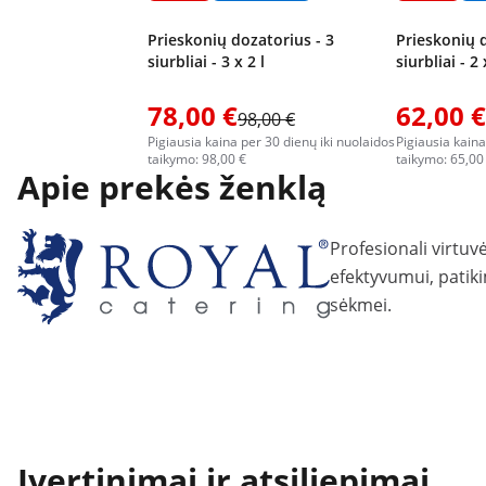
Prieskonių dozatorius - 3
Prieskonių d
siurbliai - 3 x 2 l
siurbliai - 2 
78,00 €
62,00 €
98,00 €
Pigiausia kaina per 30 dienų iki nuolaidos
Pigiausia kaina
taikymo: 98,00 €
taikymo: 65,00
Apie prekės ženklą
Profesionali virtuv
efektyvumui, patiki
sėkmei.
Įvertinimai ir atsiliepimai