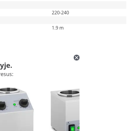
220-240
1.9 m
yje.
resus: