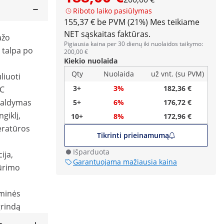
Riboto laiko pasiūlymas
155,37 € be PVM (21%)
Mes teikiame
NET sąskaitas faktūras.
ažo
Pigiausia kaina per 30 dienų iki nuolaidos taikymo:
 talpa po
200,00 €
Kiekio nuolaida
Qty
Nuolaida
už vnt. (su PVM)
liuoti
3+
3%
182,36 €
°C
 valdymas
5+
6%
176,72 €
giklį,
10+
8%
172,96 €
eratūros
Tikrinti prieinamumą
Išparduota
ija,
Garantuojama mažiausia kaina
iūrimo
uminės
grindą