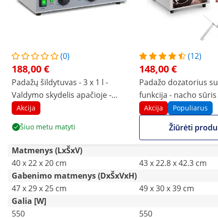
(0)
(12)
188,00 €
148,00 €
Padažų šildytuvas - 3 x 1 l -
Padažo dozatorius su
Valdymo skydelis apačioje -
funkcija - nacho sūris 
„Royal Catering“
šokoladas - 3,3 l
Akcija
Akcija
Populiarus
Šiuo metu matyti
Žiūrėti produ
Matmenys (LxŠxV)
40 x 22 x 20 cm
43 x 22.8 x 42.3 cm
Gabenimo matmenys (DxŠxVxH)
47 x 29 x 25 cm
49 x 30 x 39 cm
Galia [W]
550
550