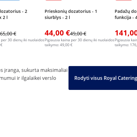
ozatorius - 2
Prieskonių dozatorius - 1
Padažų doz
x 2 l
siurblys - 2 l
funkcija - 
44,00 €
141,00
65,00 €
49,00 €
 per 30 dienų iki nuolaidos
Pigiausia kaina per 30 dienų iki nuolaidos
Pigiausia kai
 €
taikymo: 49,00 €
taikymo: 176
ės įranga, sukurta maksimaliai
mumui ir ilgalaikei verslo
Rodyti visus Royal Caterin