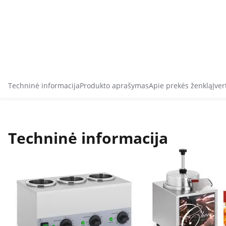
Techninė informacija
Produkto aprašymas
Apie prekės ženklą
Įver
Techninė informacija