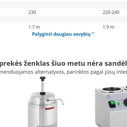
230
220-240
1.7 m
1.9 m
Palyginti daugiau savybių
 prekės ženklas šiuo metu nėra sandėl
enduojamos alternatyvos, parinktos pagal jūsų inte
tering
iems lengvai porcijuojamų, šviežiai pašildytų padažų iš
 pašildysite greitai ir efektyviai! Nesvarbu, ar sūrio, čili
 tinkamoje temperatūroje šilčiau. Netgi šokoladiniai užpilai
amą konsistenciją su šokolado šildytuvu.
iukams (Ø 93 mm)