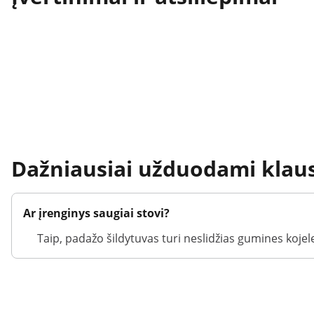
Dažniausiai užduodami klau
Ar įrenginys saugiai stovi?
Taip, padažo šildytuvas turi neslidžias gumines kojel