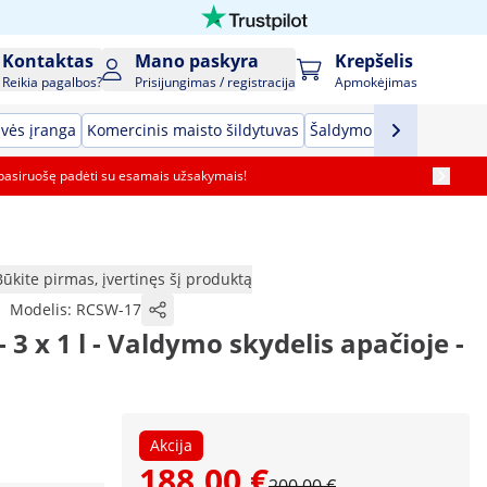
Kontaktas
Mano paskyra
Krepšelis
Reikia pagalbos?
Prisijungimas / registracija
Apmokėjimas
vės įranga
Komercinis maisto šildytuvas
Šaldymo įranga
Baro į
pasiruošę padėti su esamais užsakymais!
Būkite pirmas, įvertinęs šį produktą
|
Modelis:
RCSW-17
 3 x 1 l - Valdymo skydelis apačioje -
Akcija
188,00 €
200,00 €