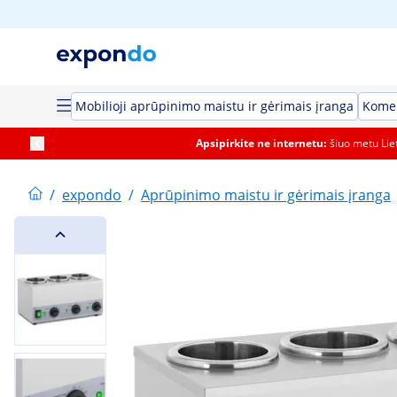
Mobilioji aprūpinimo maistu ir gėrimais įranga
Komer
Apsipirkite ne internetu:
šiuo metu Li
/
expondo
/
Aprūpinimo maistu ir gėrimais įranga