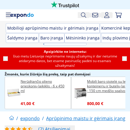
Mobilioji aprūpinimo maistu ir gėrimais įranga
Komercinė kep
Šaldymo įranga
Baro įranga
Mėsininko įranga
Indų plovimo 
Apsipirkite ne internetu:
šiuo metu Lietuvoje nepriimame naujų užsakymų ir dar neturime
atidarymo datos, bet esame pasiruošę padėti su esamais
užsakymais!
Žmonės, kurie žiūrėjo šią prekę, taip pat domėjosi
Nerūdijančio plieno
Mobili baro stotelė su ledo
prieskonių laikiklis - 6 x 450
konteineriu ir butelių laikik
ml
- 150 cm medžio spalvos
stalviršis - "Royal Catering
41,00 €
800,00 €
/
expondo
/
Aprūpinimo maistu ir gėrimais įranga
(2) Atsiliepimai