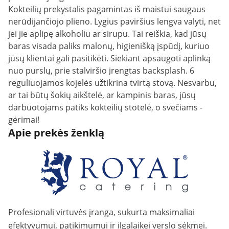
Kokteilių prekystalis pagamintas iš maistui saugaus
nerūdijančiojo plieno. Lygius paviršius lengva valyti, net
jei jie aplipę alkoholiu ar sirupu. Tai reiškia, kad jūsų
baras visada paliks malonų, higienišką įspūdį, kuriuo
jūsų klientai gali pasitikėti. Siekiant apsaugoti aplinką
nuo purslų, prie stalviršio įrengtas backsplash. 6
reguliuojamos kojelės užtikrina tvirtą stovą. Nesvarbu,
ar tai būtų šokių aikštelė, ar kampinis baras, jūsų
darbuotojams patiks kokteilių stotelė, o svečiams -
gėrimai!
Apie prekės ženklą
Profesionali virtuvės įranga, sukurta maksimaliai
efektyvumui, patikimumui ir ilgalaikei verslo sėkmei.