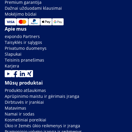
Premium garantija
Dažnai užduodami klausimai
Mokėjimo būdai
Apie mus
expondo Partners
Taisyklės ir sąlygos
Privatumo duomenys
Slapukai
Teisinis pranešimas
Karjera
Mūsų produktai
Produkto atšaukimas
Aprūpinimo maistu ir gėrimais įranga
Dirbtuvės ir įrankiai
Matavimas
Namai ir sodas
Kosmetiniai poreikiai
Ūkio ir žemės ūkio reikmenys ir įranga
Pramoninio valymo įranga ir reikmenys