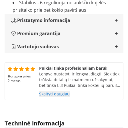
Stabilus - 6 reguliuojamo aukščio kojelės
prisitaiko prie bet kokio paviršiaus
Pristatymo informacija
Premium garantija
Vartotojo vadovas
Puikiai tinka profesionaliam barui!
Lengva nustatyti ir lengva įdiegti! Šiek tiek
Hongora
prieš
trūksta detalių ir matmenų užsakymui,
2 metus
bet tinka 😮‍💨! Puikiai tinka kokteilių barui!
Kokybės/kainos lygis labai gera investicija!
Skaityti daugiau
Techninė informacija