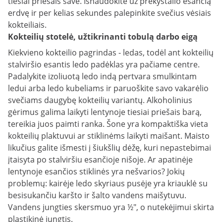
tiesiai priešais save. Išnaudokite už prekystalio esančią
erdvę ir per kelias sekundes palepinkite svečius vėsiais
kokteiliais.
Kokteilių stotelė, užtikrinanti tobulą darbo eigą
Kiekvieno kokteilio pagrindas - ledas, todėl ant kokteilių
stalviršio esantis ledo padėklas yra pačiame centre.
Padalykite izoliuotą ledo indą pertvara smulkintam
ledui arba ledo kubeliams ir paruoškite savo vakarėlio
svečiams daugybę kokteilių variantų. Alkoholinius
gėrimus galima laikyti lentynoje tiesiai priešais barą,
tereikia juos paimti ranka. Šone yra kompaktiška vieta
kokteilių plaktuvui ar stiklinėms laikyti maišant. Maisto
likučius galite išmesti į šiukšlių dėžę, kuri nepastebimai
įtaisyta po stalviršiu esančioje nišoje. Ar apatinėje
lentynoje esančios stiklinės yra nešvarios? Jokių
problemų: kairėje ledo skyriaus pusėje yra kriauklė su
besisukančiu karšto ir šalto vandens maišytuvu.
Vandens jungties skersmuo yra ½", o nutekėjimui skirta
plastikinė jungtis.