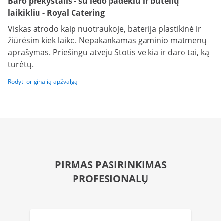
Baro prekystalis - su ledo padėklu ir butelių
laikikliu - Royal Catering
Viskas atrodo kaip nuotraukoje, baterija plastikinė ir
žiūrėsim kiek laiko. Nepakankamas gaminio matmenų
aprašymas. Priešingu atveju Stotis veikia ir daro tai, ką
turėtų.
Rodyti originalią apžvalgą
PIRMAS PASIRINKIMAS
PROFESIONALŲ