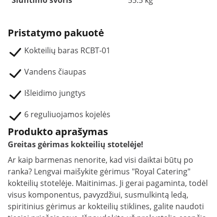
Siuntimo svoris
55.5 kg
Pristatymo pakuotė
Kokteilių baras RCBT-01
Vandens čiaupas
Išleidimo jungtys
6 reguliuojamos kojelės
Produkto aprašymas
Greitas gėrimas kokteilių stotelėje!
Ar kaip barmenas nenorite, kad visi daiktai būtų po
ranka? Lengvai maišykite gėrimus "Royal Catering"
kokteilių stotelėje. Maitinimas. Ji gerai pagaminta, todėl
visus komponentus, pavyzdžiui, susmulkintą ledą,
spiritinius gėrimus ar kokteilių stiklines, galite naudoti