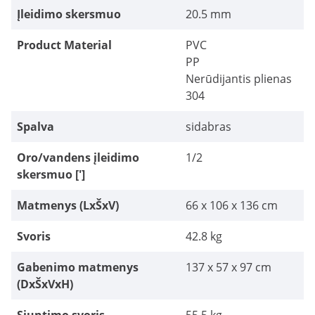
Įleidimo skersmuo
20.5 mm
Product Material
PVC
PP
Nerūdijantis plienas
304
Spalva
sidabras
Oro/vandens įleidimo
1/2
skersmuo [']
Matmenys (LxŠxV)
66 x 106 x 136 cm
Svoris
42.8 kg
Gabenimo matmenys
137 x 57 x 97 cm
(DxŠxVxH)