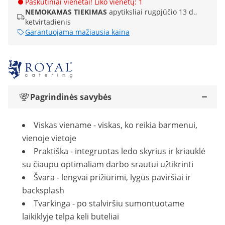
Paskutiniai vienetai! Liko vienetų: 1
NEMOKAMAS TIEKIMAS
apytiksliai rugpjūčio 13 d.,
ketvirtadienis
Garantuojama mažiausia kaina
Pagrindinės savybės
Viskas viename - viskas, ko reikia barmenui,
vienoje vietoje
Praktiška - integruotas ledo skyrius ir kriauklė
su čiaupu optimaliam darbo srautui užtikrinti
Švara - lengvai prižiūrimi, lygūs paviršiai ir
backsplash
Tvarkinga - po stalviršiu sumontuotame
laikiklyje telpa keli buteliai