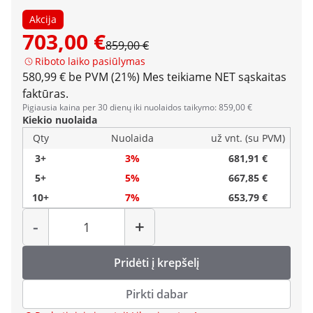
Akcija
703,00 €
859,00 €
Riboto laiko pasiūlymas
580,99 € be PVM (21%)
Mes teikiame NET sąskaitas
faktūras.
Pigiausia kaina per 30 dienų iki nuolaidos taikymo: 859,00 €
Kiekio nuolaida
Qty
Nuolaida
už vnt. (su PVM)
3+
3%
681,91 €
5+
5%
667,85 €
10+
7%
653,79 €
Kiekis
-
+
Pridėti į krepšelį
Pirkti dabar