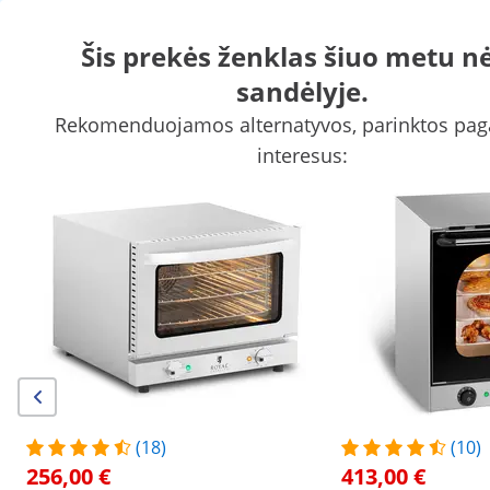
Šis prekės ženklas šiuo metu n
sandėlyje.
Mobilioji aprūpinimo maistu ir gėrimais įranga
Komercinė kep
Rekomenduojamos alternatyvos, parinktos paga
Šaldymo įranga
Baro įranga
Mėsininko įranga
Indų plovimo 
interesus:
Apsipirkite ne internetu:
šiuo metu Lietuvoje nepriimame naujų užsakymų ir dar neturime
atidarymo datos, bet esame pasiruošę padėti su esamais
užsakymais!
Žmonės, kurie žiūrėjo šią prekę, taip pat domėjosi
Stalviršio konvekcinė orkaitė -
Stalviršio konvekcinė orkai
2 150 W - su 3 lentynėlėmis
laikmatis - su 4 lentynomis
256,00 €
413,00 €
/
expondo
/
Aprūpinimo maistu ir gėrimais įranga
(18)
(10)
256,00 €
413,00 €
(3) Atsiliepimai