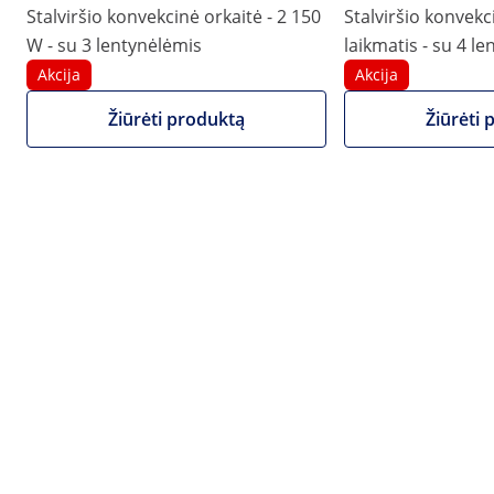
Stalviršio konvekcinė orkaitė - 2 150
Stalviršio konvekc
|
Produkto numeris:
EX10013067
Modelis:
RCOV-03A
W - su 3 lentynėlėmis
laikmatis - su 4 l
Karšto oro orkaitė – 2800 W –
Akcija
Akcija
Laikmatis – 3 funkcijos – 4
Žiūrėti produktą
Žiūrėti 
padėklai
1 / 5