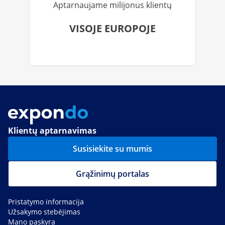
Aptarnaujame milijonus klientų
VISOJE EUROPOJE
Klientų aptarnavimas
Susisiekite su mumis
Grąžinimų portalas
Pristatymo informacija
Užsakymo stebėjimas
Mano paskyra