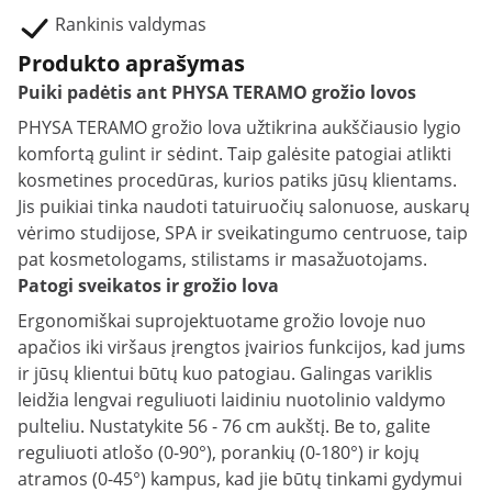
Rankinis valdymas
Produkto aprašymas
Puiki padėtis ant PHYSA TERAMO grožio lovos
PHYSA TERAMO grožio lova užtikrina aukščiausio lygio
komfortą gulint ir sėdint. Taip galėsite patogiai atlikti
kosmetines procedūras, kurios patiks jūsų klientams.
Jis puikiai tinka naudoti tatuiruočių salonuose, auskarų
vėrimo studijose, SPA ir sveikatingumo centruose, taip
pat kosmetologams, stilistams ir masažuotojams.
Patogi sveikatos ir grožio lova
Ergonomiškai suprojektuotame grožio lovoje nuo
apačios iki viršaus įrengtos įvairios funkcijos, kad jums
ir jūsų klientui būtų kuo patogiau. Galingas variklis
leidžia lengvai reguliuoti laidiniu nuotolinio valdymo
pulteliu. Nustatykite 56 - 76 cm aukštį. Be to, galite
reguliuoti atlošo (0-90°), porankių (0-180°) ir kojų
atramos (0-45°) kampus, kad jie būtų tinkami gydymui