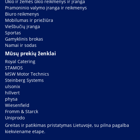
Ūkio ir žemės ūkio reikmenys ir įranga
Pramoninio valymo įranga ir reikmenys
Biuro reikmenys
Mobilumas ir priežiūra
Viešbučių įranga
Sportas
Gamyklinis brokas
Namai ir sodas
Mūsų prekių ženklai
Royal Catering
STAMOS
MSW Motor Technics
Steinberg Systems
ulsonix
hillvert
physa
Wiesenfield
Fromm & Starck
Uniprodo
Greitas ir patikimas pristatymas Lietuvoje, su pilna pagalba
kiekviename etape.