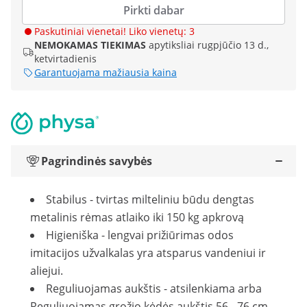
Pirkti dabar
Paskutiniai vienetai! Liko vienetų: 3
NEMOKAMAS TIEKIMAS
apytiksliai rugpjūčio 13 d.,
ketvirtadienis
Garantuojama mažiausia kaina
Pagrindinės savybės
Stabilus - tvirtas milteliniu būdu dengtas
metalinis rėmas atlaiko iki 150 kg apkrovą
Higieniška - lengvai prižiūrimas odos
imitacijos užvalkalas yra atsparus vandeniui ir
aliejui.
Reguliuojamas aukštis - atsilenkiama arba
Reguliuojamas grožio kėdės aukštis 56 - 76 cm