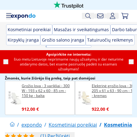
Kosmetiniai poreikiai
Masažas ir sveikatingumas
Darbo tabur
Kirpyklų įranga
Grožio salono įranga
Tatuiruočių reikmenys
Apsipirkite ne internetu:
šiuo metu Lietuvoje nepriimame naujų užsakymų ir dar neturime
atidarymo datos, bet esame pasiruošę padėti su esamais
užsakymais!
Žmonės, kurie žiūrėjo šią prekę, taip pat domėjosi
Grožio lova - 3 varikliai - 300
Elektrinė grožio lova - 300
W - 193 x 62 x 60 - 85 cm -
205 x 61 x 63 - 90 cm - 150
150 kg - balta
- kremas
912,00 €
922,00 €
/
expondo
/
Kosmetiniai poreikiai
/
Kosmetiniai p
(1) Peržiūrėti