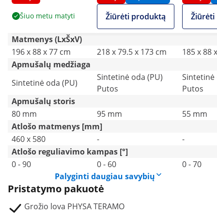
- 150 kg - balta
cm - 150 kg - balta
87,5 cm - 
Šiuo metu matyti
Žiūrėti produktą
Žiūrėt
balta
Matmenys (LxŠxV)
196 x 88 x 77 cm
218 x 79.5 x 173 cm
185 x 88 
Apmušalų medžiaga
Sintetinė oda (PU)
Sintetinė
Sintetinė oda (PU)
Putos
Putos
Apmušalų storis
80 mm
95 mm
55 mm
Atlošo matmenys [mm]
460 x 580
-
-
Atlošo reguliavimo kampas [°]
0 - 90
0 - 60
0 - 70
Palyginti daugiau savybių
Pristatymo pakuotė
Grožio lova PHYSA TERAMO