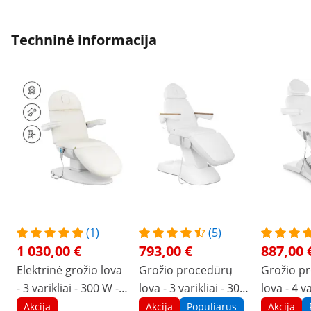
Techninė informacija
(1)
(5)
1 030,00 €
793,00 €
887,00 
Elektrinė grožio lova
Grožio procedūrų
Grožio p
- 3 varikliai - 300 W -
lova - 3 varikliai - 300
lova - 4 va
196 x 58 x 56 - 76 cm
W - 203 x 62 x 64 - 86
W - 187 x 
Akcija
Akcija
Populiarus
Akcija