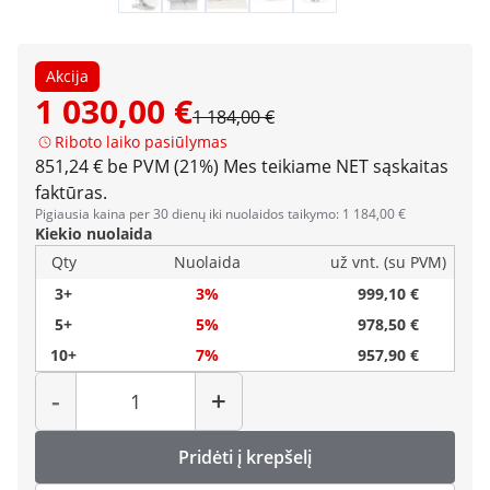
Akcija
1 030,00 €
1 184,00 €
Riboto laiko pasiūlymas
851,24 € be PVM (21%)
Mes teikiame NET sąskaitas
faktūras.
Pigiausia kaina per 30 dienų iki nuolaidos taikymo: 1 184,00 €
Kiekio nuolaida
Qty
Nuolaida
už vnt. (su PVM)
3+
3%
999,10 €
5+
5%
978,50 €
10+
7%
957,90 €
Kiekis
-
+
Pridėti į krepšelį