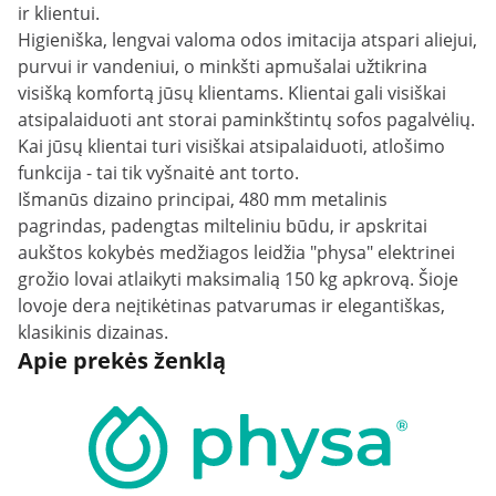
ir klientui.
Higieniška, lengvai valoma odos imitacija atspari aliejui,
purvui ir vandeniui, o minkšti apmušalai užtikrina
visišką komfortą jūsų klientams. Klientai gali visiškai
atsipalaiduoti ant storai paminkštintų sofos pagalvėlių.
Kai jūsų klientai turi visiškai atsipalaiduoti, atlošimo
funkcija - tai tik vyšnaitė ant torto.
Išmanūs dizaino principai, 480 mm metalinis
pagrindas, padengtas milteliniu būdu, ir apskritai
aukštos kokybės medžiagos leidžia "physa" elektrinei
grožio lovai atlaikyti maksimalią 150 kg apkrovą. Šioje
lovoje dera neįtikėtinas patvarumas ir elegantiškas,
klasikinis dizainas.
Apie prekės ženklą