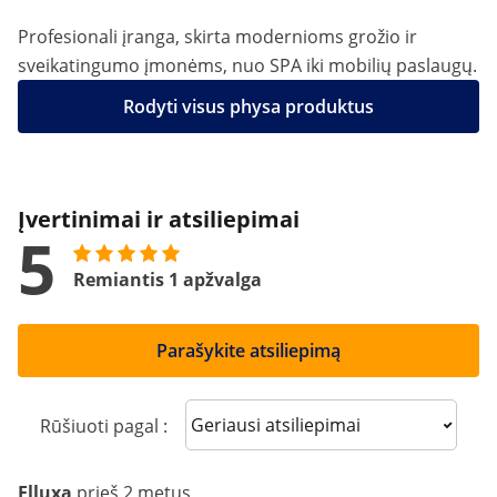
Profesionali įranga, skirta modernioms grožio ir
sveikatingumo įmonėms, nuo SPA iki mobilių paslaugų.
Rodyti visus physa produktus
Įvertinimai ir atsiliepimai
5
Remiantis 1 apžvalga
Parašykite atsiliepimą
Sort reviews
Rūšiuoti pagal :
Elluxa
prieš 2 metus