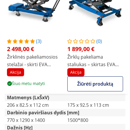
(3)
(0)
2 498,00 €
1 899,00 €
Žirklinės pakeliamosios
Žirklų pakeliama
stelažai - skirti EVA
staliukas – skirtas EVA
automobilių
automobilių
Akcija
Akcija
akumuliatoriams - su
akumuliatoriams – su
Šiuo metu matyti
Žiūrėti produktą
ratukais - 750 W - iki 1200
ratais – iki 1000 kg
kg
Matmenys (LxŠxV)
206 x 82.5 x 112 cm
175 x 92.5 x 113 cm
Darbinio paviršiaus dydis [mm]
770 x 1290 x 1400
1500*800
Dažnis [Hz]