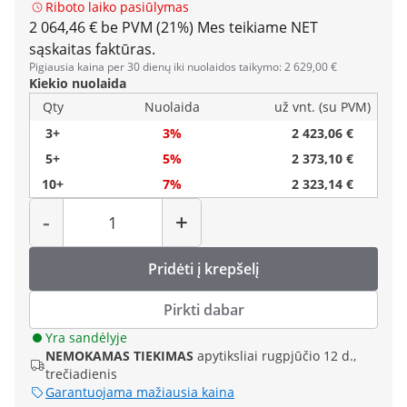
Riboto laiko pasiūlymas
2 064,46 € be PVM (21%)
Mes teikiame NET
sąskaitas faktūras.
Pigiausia kaina per 30 dienų iki nuolaidos taikymo: 2 629,00 €
Kiekio nuolaida
Qty
Nuolaida
už vnt. (su PVM)
3+
3%
2 423,06 €
5+
5%
2 373,10 €
10+
7%
2 323,14 €
Kiekis
-
+
Pridėti į krepšelį
Pirkti dabar
Yra sandėlyje
NEMOKAMAS TIEKIMAS
apytiksliai rugpjūčio 12 d.,
trečiadienis
Garantuojama mažiausia kaina