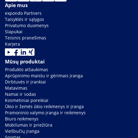
Apie mus
expondo Partners
Taisyklės ir sąlygos
Privatumo duomenys
Slapukai
Teisinis pranešimas
Karjera
Mūsų produktai
Produkto atšaukimas
Aprūpinimo maistu ir gėrimais įranga
Dirbtuvės ir įrankiai
Matavimas
Namai ir sodas
Kosmetiniai poreikiai
Ūkio ir žemės ūkio reikmenys ir įranga
Pramoninio valymo įranga ir reikmenys
Biuro reikmenys
Mobilumas ir priežiūra
Viešbučių įranga
Sportas