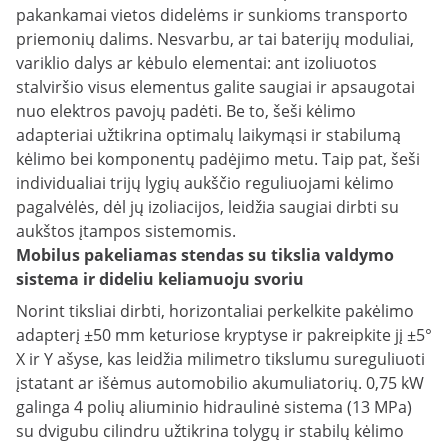
pakankamai vietos didelėms ir sunkioms transporto
priemonių dalims. Nesvarbu, ar tai baterijų moduliai,
variklio dalys ar kėbulo elementai: ant izoliuotos
stalviršio visus elementus galite saugiai ir apsaugotai
nuo elektros pavojų padėti. Be to, šeši kėlimo
adapteriai užtikrina optimalų laikymąsi ir stabilumą
kėlimo bei komponentų padėjimo metu. Taip pat, šeši
individualiai trijų lygių aukščio reguliuojami kėlimo
pagalvėlės, dėl jų izoliacijos, leidžia saugiai dirbti su
aukštos įtampos sistemomis.
Mobilus pakeliamas stendas su tikslia valdymo
sistema ir dideliu keliamuoju svoriu
Norint tiksliai dirbti, horizontaliai perkelkite pakėlimo
adapterį ±50 mm keturiose kryptyse ir pakreipkite jį ±5°
X ir Y ašyse, kas leidžia milimetro tikslumu sureguliuoti
įstatant ar išėmus automobilio akumuliatorių. 0,75 kW
galinga 4 polių aliuminio hidraulinė sistema (13 MPa)
su dvigubu cilindru užtikrina tolygų ir stabilų kėlimo