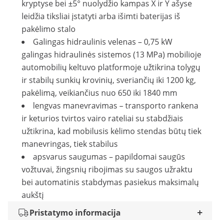
kryptyse bei ±5° nuolydžio kampas X ir Y ašyse
leidžia tiksliai įstatyti arba išimti baterijas iš
pakėlimo stalo
Galingas hidraulinis velenas – 0,75 kW
galingas hidraulinės sistemos (13 MPa) mobilioje
automobilių keltuvo platformoje užtikrina tolygų
ir stabilų sunkių krovinių, sveriančių iki 1200 kg,
pakėlimą, veikiančius nuo 650 iki 1840 mm
lengvas manevravimas – transporto rankena
ir keturios tvirtos vairo rateliai su stabdžiais
užtikrina, kad mobilusis kėlimo stendas būtų tiek
manevringas, tiek stabilus
apsvarus saugumas – papildomai saugūs
vožtuvai, žingsnių ribojimas su saugos užraktu
bei automatinis stabdymas pasiekus maksimalų
aukštį
Pristatymo informacija