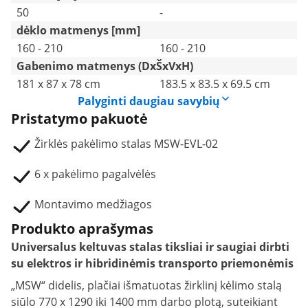
50
-
dėklo matmenys [mm]
160 - 210
160 - 210
Gabenimo matmenys (DxŠxVxH)
181 x 87 x 78 cm
183.5 x 83.5 x 69.5 cm
Palyginti daugiau savybių
Pristatymo pakuotė
Žirklės pakėlimo stalas MSW-EVL-02
6 x pakėlimo pagalvėlės
Montavimo medžiagos
Produkto aprašymas
Universalus keltuvas stalas tiksliai ir saugiai dirbti
su elektros ir hibridinėmis transporto priemonėmis
„MSW“ didelis, plačiai išmatuotas žirklinį kėlimo stalą
siūlo 770 x 1290 iki 1400 mm darbo plotą, suteikiant