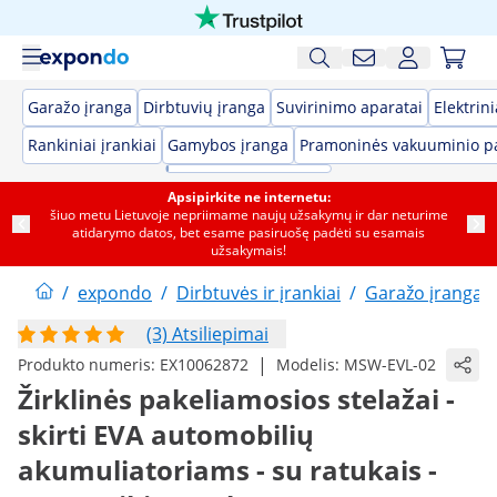
Garažo įranga
Dirbtuvių įranga
Suvirinimo aparatai
Elektrini
Rankiniai įrankiai
Gamybos įranga
Pramoninės vakuuminio p
Apsipirkite ne internetu:
šiuo metu Lietuvoje nepriimame naujų užsakymų ir dar neturime
atidarymo datos, bet esame pasiruošę padėti su esamais
užsakymais!
/
expondo
/
Dirbtuvės ir įrankiai
/
Garažo įranga
(3) Atsiliepimai
|
Produkto numeris:
EX10062872
Modelis:
MSW-EVL-02
Žirklinės pakeliamosios stelažai -
skirti EVA automobilių
akumuliatoriams - su ratukais -