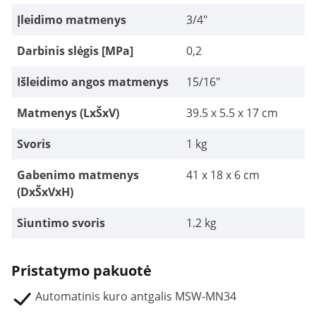
Įleidimo matmenys
3/4"
Darbinis slėgis [MPa]
0,2
Išleidimo angos matmenys
15/16"
Matmenys (LxŠxV)
39.5 x 5.5 x 17 cm
Svoris
1 kg
Gabenimo matmenys
41 x 18 x 6 cm
(DxŠxVxH)
Siuntimo svoris
1.2 kg
Pristatymo pakuotė
Automatinis kuro antgalis MSW-MN34