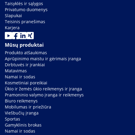
Taisyklės ir sąlygos
Privatumo duomenys
Slapukai
Teisinis pranešimas
Karjera
Mūsų produktai
Produkto atšaukimas
Aprūpinimo maistu ir gėrimais įranga
Dirbtuvės ir įrankiai
Matavimas
Namai ir sodas
Kosmetiniai poreikiai
Ūkio ir žemės ūkio reikmenys ir įranga
Pramoninio valymo įranga ir reikmenys
Biuro reikmenys
Mobilumas ir priežiūra
Viešbučių įranga
Sportas
Gamyklinis brokas
Namai ir sodas