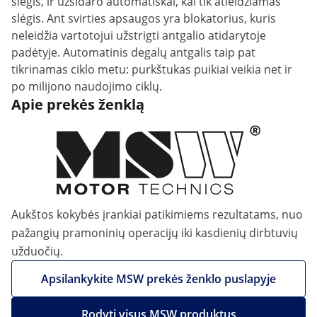
slėgis, ir užsidaro automatiškai, kai tik atleidžiamas
slėgis. Ant svirties apsaugos yra blokatorius, kuris
neleidžia vartotojui užstrigti antgalio atidarytoje
padėtyje. Automatinis degalų antgalis taip pat
tikrinamas ciklo metu: purkštukas puikiai veikia net ir
po milijono naudojimo ciklų.
Apie prekės ženklą
Aukštos kokybės įrankiai patikimiems rezultatams, nuo
pažangių pramoninių operacijų iki kasdienių dirbtuvių
užduočių.
Apsilankykite MSW prekės ženklo puslapyje
Rodyti visus MSW produktus