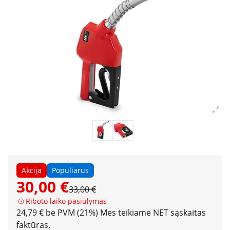
Akcija
Populiarus
30,00 €
33,00 €
Riboto laiko pasiūlymas
24,79 € be PVM (21%)
Mes teikiame NET sąskaitas
faktūras.