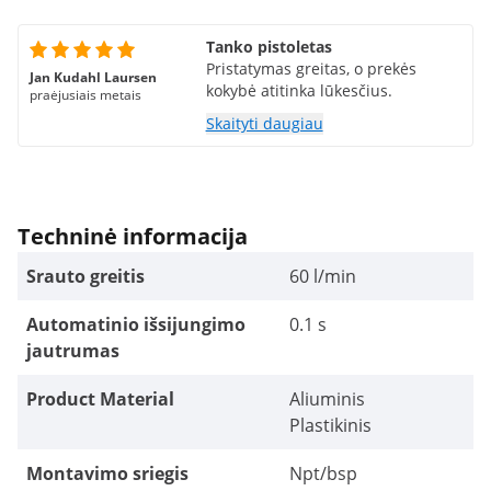
Tanko pistoletas
Pristatymas greitas, o prekės
Jan Kudahl Laursen
kokybė atitinka lūkesčius.
praėjusiais metais
Skaityti daugiau
Techninė informacija
Srauto greitis
60 l/min
Automatinio išsijungimo
0.1 s
jautrumas
Product Material
Aliuminis
Plastikinis
Montavimo sriegis
Npt/bsp