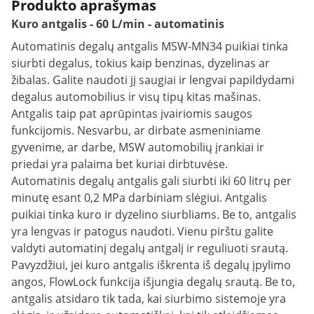
Produkto aprašymas
Kuro antgalis - 60 L/min - automatinis
Automatinis degalų antgalis MSW-MN34 puikiai tinka
siurbti degalus, tokius kaip benzinas, dyzelinas ar
žibalas. Galite naudoti jį saugiai ir lengvai papildydami
degalus automobilius ir visų tipų kitas mašinas.
Antgalis taip pat aprūpintas įvairiomis saugos
funkcijomis. Nesvarbu, ar dirbate asmeniniame
gyvenime, ar darbe, MSW automobilių įrankiai ir
priedai yra palaima bet kuriai dirbtuvėse.
Automatinis degalų antgalis gali siurbti iki 60 litrų per
minutę esant 0,2 MPa darbiniam slėgiui. Antgalis
puikiai tinka kuro ir dyzelino siurbliams. Be to, antgalis
yra lengvas ir patogus naudoti. Vienu pirštu galite
valdyti automatinį degalų antgalį ir reguliuoti srautą.
Pavyzdžiui, jei kuro antgalis iškrenta iš degalų įpylimo
angos, FlowLock funkcija išjungia degalų srautą. Be to,
antgalis atsidaro tik tada, kai siurbimo sistemoje yra