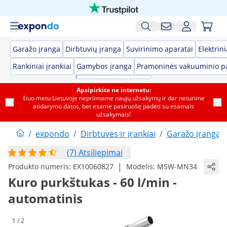
Garažo įranga
Dirbtuvių įranga
Suvirinimo aparatai
Elektrini
Rankiniai įrankiai
Gamybos įranga
Pramoninės vakuuminio p
Apsipirkite ne internetu:
šiuo metu Lietuvoje nepriimame naujų užsakymų ir dar neturime
atidarymo datos, bet esame pasiruošę padėti su esamais
užsakymais!
/
expondo
/
Dirbtuvės ir įrankiai
/
Garažo įranga
(7) Atsiliepimai
|
Produkto numeris:
EX10060827
Modelis:
MSW-MN34
Kuro purkštukas - 60 l/min -
automatinis
1 / 2