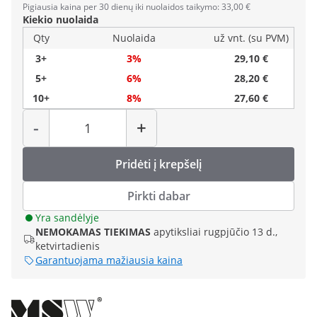
Pigiausia kaina per 30 dienų iki nuolaidos taikymo: 33,00 €
Kiekio nuolaida
Qty
Nuolaida
už vnt. (su PVM)
3+
3%
29,10 €
5+
6%
28,20 €
10+
8%
27,60 €
Kiekis
-
+
Pridėti į krepšelį
Pirkti dabar
Yra sandėlyje
NEMOKAMAS TIEKIMAS
apytiksliai rugpjūčio 13 d.,
ketvirtadienis
Garantuojama mažiausia kaina