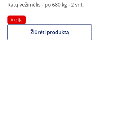
Ratų vežimėlis - po 680 kg - 2 vnt.
Akcija
Žiūrėti produktą
Akcija
182,00 €
201,00 €
Riboto laiko pasiūlymas
150,41 € be PVM (21%)
Mes teikiame NET sąskaitas