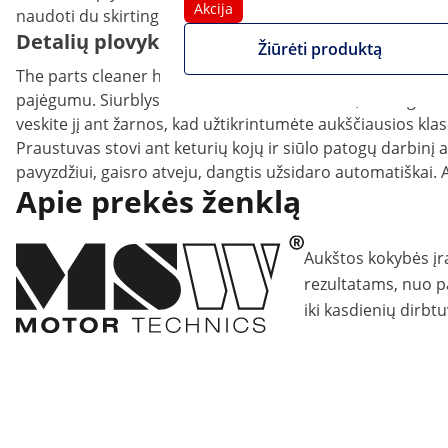
Akcija
naudoti du skirtingus tirpiklius skirtingoms variklio dalim
Detalių plovykloje galite efektyviai išvalyti 
Žiūrėti produktą
The parts cleaner has a capacity of max. 150 l and is designe
pajėgumu. Siurblys veikia 2.7-3.6 l/min srautu, todėl galite
veskite jį ant žarnos, kad užtikrintumėte aukščiausios kla
Praustuvas stovi ant keturių kojų ir siūlo patogų darbinį au
pavyzdžiui, gaisro atveju, dangtis užsidaro automatiškai. 
Apie prekės ženklą
Aukštos kokybės įr
rezultatams, nuo p
iki kasdienių dirbt