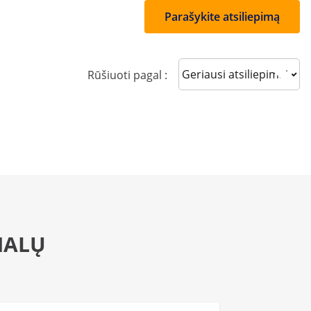
Parašykite atsiliepimą
Sort reviews
Rūšiuoti pagal :
NALŲ