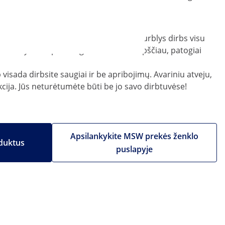
siurblio uždenkite tirpikliu. Tik tada siurblys dirbs visu
e. Su valymo šepetėliu galite dirbti kruopščiau, patogiai
 visada dirbsite saugiai ir be apribojimų. Avariniu atveju,
kcija. Jūs neturėtumėte būti be jo savo dirbtuvėse!
Apsilankykite MSW prekės ženklo
duktus
puslapyje