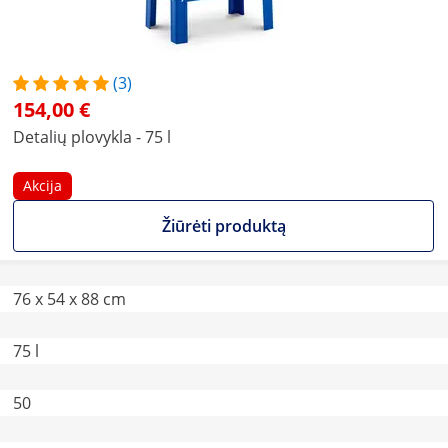
(3)
154,00 €
Detalių plovykla - 75 l
Akcija
Žiūrėti produktą
76 x 54 x 88 cm
75 l
50