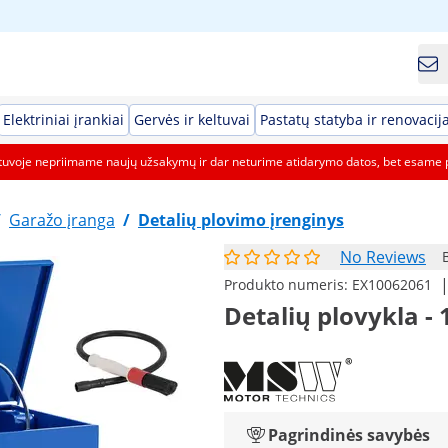
Elektriniai įrankiai
Gervės ir keltuvai
Pastatų statyba ir renovacij
etuvoje nepriimame naujų užsakymų ir dar neturime atidarymo datos, bet esame 
/
Garažo įranga
/
Detalių plovimo įrenginys
No Reviews
Produkto numeris:
EX10062061
Detalių plovykla - 
Pagrindinės savybės