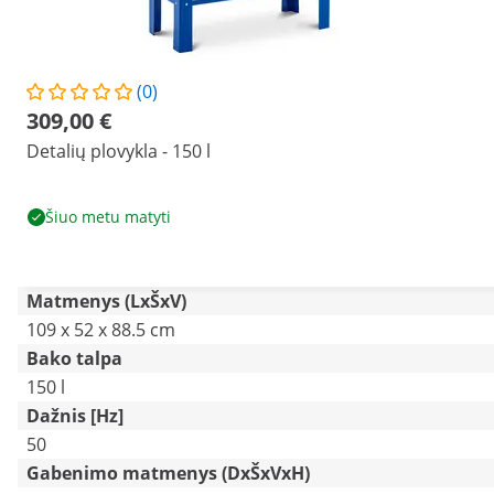
(0)
309,00 €
Detalių plovykla - 150 l
Šiuo metu matyti
Matmenys (LxŠxV)
109 x 52 x 88.5 cm
Bako talpa
150 l
Dažnis [Hz]
50
Gabenimo matmenys (DxŠxVxH)