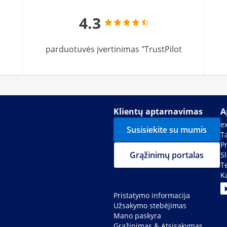
4.3
parduotuvės įvertinimas "TrustPilot
Klientų aptarnavimas
A
e
Susisiekite su mumis
Ta
P
Grąžinimų portalas
S
T
K
Pristatymo informacija
Užsakymo stebėjimas
Mano paskyra
Grąžinimas & Atsisakymas