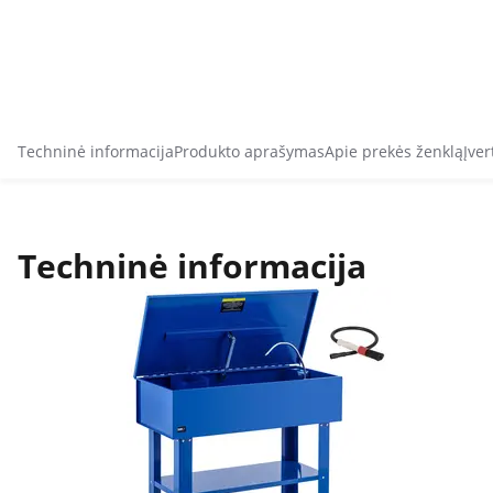
Techninė informacija
Produkto aprašymas
Apie prekės ženklą
Įver
Techninė informacija