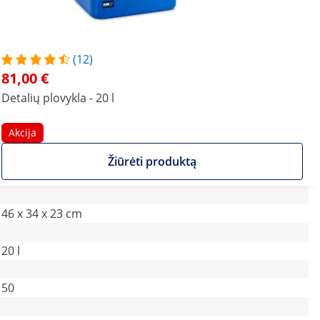
(12)
81,00 €
Detalių plovykla - 20 l
Akcija
Žiūrėti produktą
46 x 34 x 23 cm
20 l
50