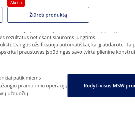
Akcija
s. Taip po gydymo jie atrodo beveik kaip nauji!
mažas ir dideles variklio dalis.
Žiūrėti produktą
d for up to 90 l of solvent. Pildydami ploviklį, priėjimą prie 
 nuolat valyti paviršius, pvz., smulkius plyšius, galinga srov
sės rezultatus net esant siauroms jungtims.
kštį. Dangtis užsifiksuoja automatiškai, kai jį atidarote. Taip
Apskritai praustuvas įspūdingas savo tvirta plienine konstru
ankiai patikimiems
ažangių pramoninių operacijų
Rodyti visus MSW pro
uvių užduočių.