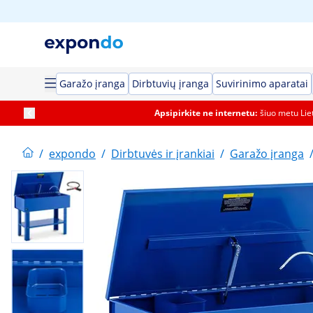
Garažo įranga
Dirbtuvių įranga
Suvirinimo aparatai
Apsipirkite ne internetu:
šiuo metu Li
/
expondo
/
Dirbtuvės ir įrankiai
/
Garažo įranga