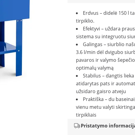
Erdvus – didelė 150 l tal
tirpiklio.
Efektyvi – uždara prau
sistema su integruotu siu
Galingas – siurblio na
3.6 l/min dėl dvigubo siur
pavaros ir valymo šepečio
optimalų valymą
Stabilus – dangtis lieka
atidarytas pats ir automat
užsidaro gaisro atveju
Praktiška – du baseinai,
vienu metu valyti skirtinga
tirpikliais
Pristatymo informacij