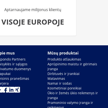
Aptarnaujame milijonus klientų
VISOJE EUROPOJE
pie mus
Mūsų produktai
xpondo Partners
Produkto atšaukimas
isyklės ir sąlygos
Aprūpinimo maistu ir gėrimais
rivatumo duomenys
įranga
lapukai
Dirbtuvės ir įrankiai
eisinis pranešimas
Matavimas
arjera
Namai ir sodas
Kosmetiniai poreikiai
Ūkio ir žemės ūkio reikmenys ir
įranga
Pramoninio valymo įranga ir
reikmenys