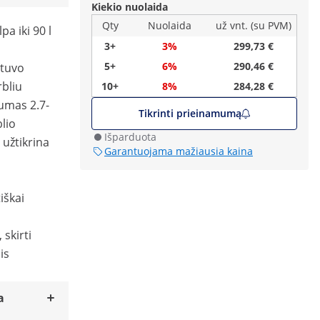
Kiekio nuolaida
Qty
Nuolaida
už vnt. (su PVM)
pa iki 90 l
3+
3%
299,73 €
5+
6%
290,46 €
stuvo
rbliu
10+
8%
284,28 €
šumas 2.7-
Tikrinti prieinamumą
blio
Išparduota
 užtikrina
Garantuojama mažiausia kaina
iškai
 skirti
is
a