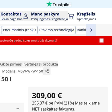
Kontaktas
Mano paskyra
Krepšelis
Reikia pagalbos?
Prisijungimas / registracija
Apmokėjimas
a
Pneumatinis įrankis
Litavimo technologija
Rankiniai įrankiai
G
pasiruošę padėti su esamais užsakymais!
Būkite pirmas, įvertinęs šį produktą
|
Modelis:
MSW-WPW-150
150 l
309,00 €
255,37 € be PVM (21%)
Mes teikiame
NET sąskaitas faktūras.