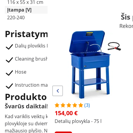
116 x 55 x 31 cm
Įtampa [V]
Šis
220-240
Rekom
Pristatymo pakuotė
Dalių ploviklis MSW-WPW-150:
Cleaning brush
Hose
Instruction manual
Produkto aprašymas
(3)
Švarūs daiktai! Dalių poveržlė iš MSW
154,00 €
Kad variklis veiktų kaip gerai sutepta mašina, prieš grąži
Detalių plovykla - 75 l
plovykloje su dviem praustuvais! Įpilkite valymo priemonės į
mažiausio plyšio. Naudodami vandens pagrindo tirpiklį, gal