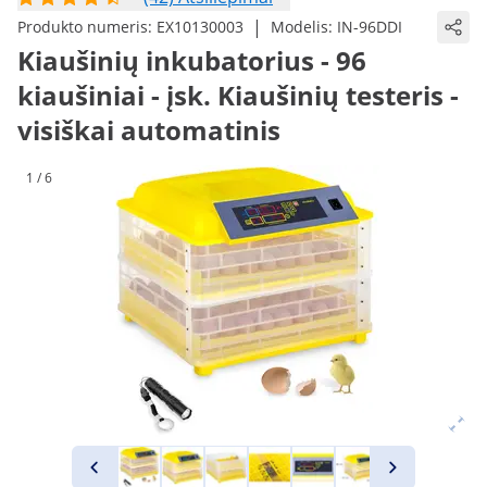
|
Produkto numeris:
EX10130003
Modelis:
IN-96DDI
Kiaušinių inkubatorius - 96
kiaušiniai - įsk. Kiaušinių testeris -
visiškai automatinis
1 / 6