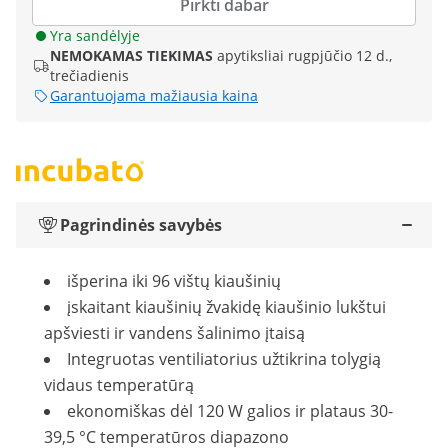
Pirkti dabar
Yra sandėlyje
NEMOKAMAS TIEKIMAS
apytiksliai rugpjūčio 12 d.,
trečiadienis
Garantuojama mažiausia kaina
Pagrindinės savybės
išperina iki 96 vištų kiaušinių
įskaitant kiaušinių žvakidę kiaušinio lukštui
apšviesti ir vandens šalinimo įtaisą
Integruotas ventiliatorius užtikrina tolygią
vidaus temperatūrą
ekonomiškas dėl 120 W galios ir plataus 30-
39,5 °C temperatūros diapazono