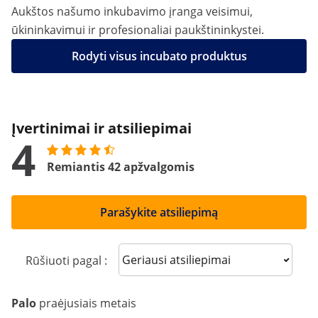
Aukštos našumo inkubavimo įranga veisimui,
ūkininkavimui ir profesionaliai paukštininkystei.
Rodyti visus incubato produktus
Įvertinimai ir atsiliepimai
4
Remiantis 42 apžvalgomis
Parašykite atsiliepimą
Sort reviews
Rūšiuoti pagal :
Palo
praėjusiais metais