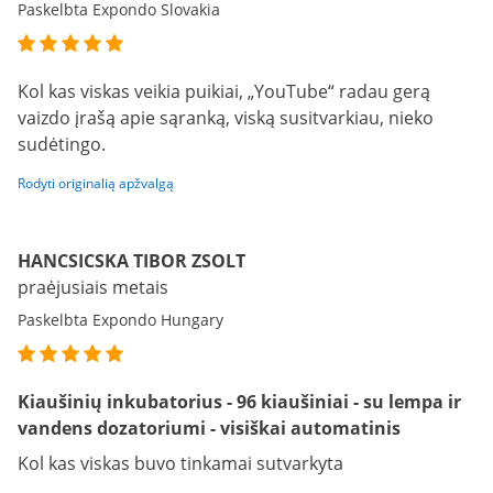
Paskelbta Expondo Slovakia
Kol kas viskas veikia puikiai, „YouTube“ radau gerą
vaizdo įrašą apie sąranką, viską susitvarkiau, nieko
sudėtingo.
Rodyti originalią apžvalgą
HANCSICSKA TIBOR ZSOLT
praėjusiais metais
Paskelbta Expondo Hungary
Kiaušinių inkubatorius - 96 kiaušiniai - su lempa ir
vandens dozatoriumi - visiškai automatinis
Kol kas viskas buvo tinkamai sutvarkyta