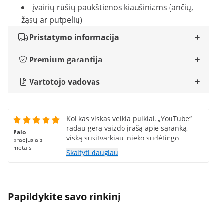
įvairių rūšių paukštienos kiaušiniams (ančių,
žąsų ar putpelių)
Pristatymo informacija
Premium garantija
Vartotojo vadovas
Kol kas viskas veikia puikiai, „YouTube“
radau gerą vaizdo įrašą apie sąranką,
Palo
viską susitvarkiau, nieko sudėtingo.
praėjusiais
metais
Skaityti daugiau
Papildykite savo rinkinį