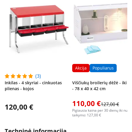
Akcija
Populiarus
(3)
Inkilas - 4 skyriai - cinkuotas
Viščiukų broilerių dėžė - iki 3
plienas - kojos
- 78 x 40 x 42 cm
110,00 €
127,00 €
120,00 €
Pigiausia kaina per 30 dienų iki nuol
taikymo: 127,00 €
Techninė informacija