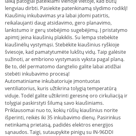
laiką patogiai pateikiami vienoje vietoje, kad būtų
lengviau dirbti. Pasiekite patenkinamą slydimo rodiklį!
Kiaušinių inkubavimas yra labai įdomi patirtis,
reikalaujanti daug atsidavimo, gero planavimo,
lankstumo ir gerų stebėjimo sugebėjimų. Į pristatymo
apimtį įeina kiaušinių plakiklis. Su lempa stebėkite
kiaušinėlių vystymąsi. Stebėkite kiaušinius ryškioje
šviesoje, kad pamatytumėte lukštų vidų. Taip galėsite
sužinoti, ar embriono vystymasis vyksta pagal planą.
Be to, dėl permatomo dangtelio galite labai atidžiai
stebėti inkubavimo procesą!
Automatiniame inkubatoriuje įmontuotas
ventiliatorius, kuris užtikrina tolygią temperatūrą
viduje. Todėl galite užtikrinti geresnę oro cirkuliaciją ir
tolygiai paskirstyti šilumą savo kiaušiniams.
Priklausomai nuo to, kokių rūšių kiaušinius norite
išperinti, reikės iki 35 inkubavimo dienų. Pasirinkus
netinkamą prietaisą, padidės elektros energijos
sąnaudos. Taigi, sutaupykite pinigų su IN-96DDI