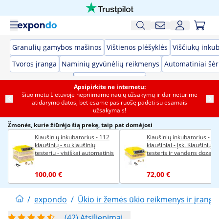
Granulių gamybos mašinos
Vištienos plėšyklės
Viščiukų inkub
Tvoros įranga
Naminių gyvūnėlių reikmenys
Automatiniai šėr
Apsipirkite ne internetu:
šiuo metu Lietuvoje nepriimame naujų užsakymų ir dar neturime
atidarymo datos, bet esame pasiruošę padėti su esamais
užsakymais!
Žmonės, kurie žiūrėjo šią prekę, taip pat domėjosi
Kiaušinių inkubatorius - 112
Kiaušinių inkubatorius - 48
kiaušinių - su kiaušinių
kiaušiniai - įsk. Kiaušinių
testeriu - visiškai automatinis
testeris ir vandens dozato
- visiškai automatinis
100,00 €
72,00 €
/
expondo
/
Ūkio ir žemės ūkio reikmenys ir įranga
(42) Atsiliepimai