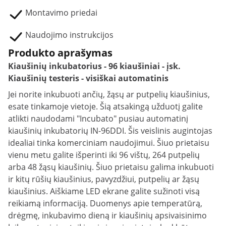
Montavimo priedai
Naudojimo instrukcijos
Produkto aprašymas
Kiaušinių inkubatorius - 96 kiaušiniai - įsk.
Kiaušinių testeris - visiškai automatinis
Jei norite inkubuoti ančių, žąsų ar putpelių kiaušinius,
esate tinkamoje vietoje. Šią atsakingą užduotį galite
atlikti naudodami "Incubato" pusiau automatinį
kiaušinių inkubatorių IN-96DDI. Šis veislinis augintojas
idealiai tinka komerciniam naudojimui. Šiuo prietaisu
vienu metu galite išperinti iki 96 vištų, 264 putpelių
arba 48 žąsų kiaušinių. Šiuo prietaisu galima inkubuoti
ir kitų rūšių kiaušinius, pavyzdžiui, putpelių ar žąsų
kiaušinius. Aiškiame LED ekrane galite sužinoti visą
reikiamą informaciją. Duomenys apie temperatūrą,
drėgmę, inkubavimo dieną ir kiaušinių apsivaisinimo