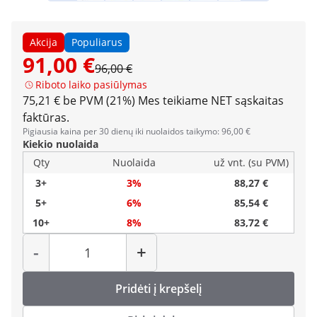
Akcija
Populiarus
91,00 €
96,00 €
Riboto laiko pasiūlymas
75,21 € be PVM (21%)
Mes teikiame NET sąskaitas
faktūras.
Pigiausia kaina per 30 dienų iki nuolaidos taikymo: 96,00 €
Kiekio nuolaida
Qty
Nuolaida
už vnt. (su PVM)
3+
3%
88,27 €
5+
6%
85,54 €
10+
8%
83,72 €
Kiekis
-
+
Pridėti į krepšelį