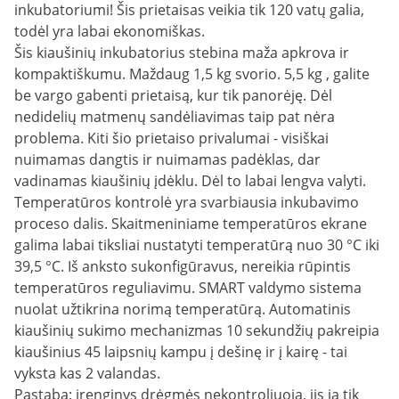
inkubatoriumi! Šis prietaisas veikia tik 120 vatų galia,
todėl yra labai ekonomiškas.
Šis kiaušinių inkubatorius stebina maža apkrova ir
kompaktiškumu. Maždaug 1,5 kg svorio. 5,5 kg , galite
be vargo gabenti prietaisą, kur tik panorėję. Dėl
nedidelių matmenų sandėliavimas taip pat nėra
problema. Kiti šio prietaiso privalumai - visiškai
nuimamas dangtis ir nuimamas padėklas, dar
vadinamas kiaušinių įdėklu. Dėl to labai lengva valyti.
Temperatūros kontrolė yra svarbiausia inkubavimo
proceso dalis. Skaitmeniniame temperatūros ekrane
galima labai tiksliai nustatyti temperatūrą nuo 30 °C iki
39,5 °C. Iš anksto sukonfigūravus, nereikia rūpintis
temperatūros reguliavimu. SMART valdymo sistema
nuolat užtikrina norimą temperatūrą. Automatinis
kiaušinių sukimo mechanizmas 10 sekundžių pakreipia
kiaušinius 45 laipsnių kampu į dešinę ir į kairę - tai
vyksta kas 2 valandas.
Pastaba: įrenginys drėgmės nekontroliuoja, jis ją tik