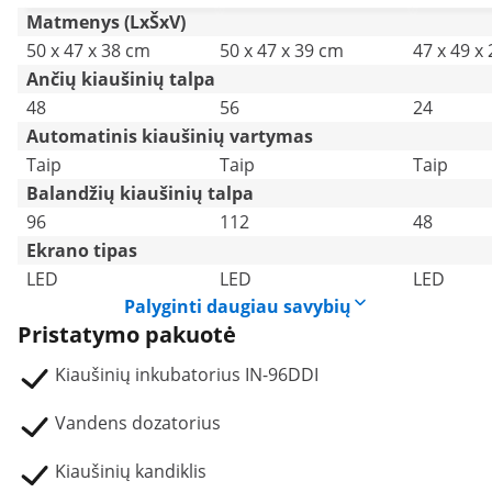
visiškai 
Matmenys (LxŠxV)
50 x 47 x 38 cm
50 x 47 x 39 cm
47 x 49 x
Ančių kiaušinių talpa
48
56
24
Automatinis kiaušinių vartymas
Taip
Taip
Taip
Balandžių kiaušinių talpa
96
112
48
Ekrano tipas
LED
LED
LED
Palyginti daugiau savybių
Pristatymo pakuotė
Kiaušinių inkubatorius IN-96DDI
Vandens dozatorius
Kiaušinių kandiklis