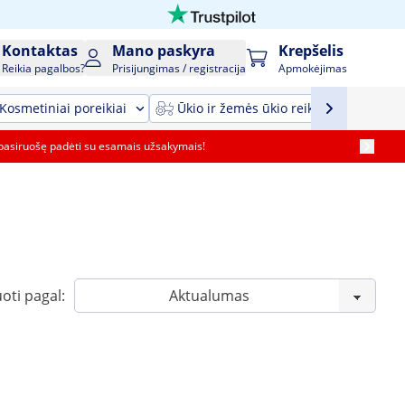
Kontaktas
Mano paskyra
Krepšelis
Reikia pagalbos?
Prisijungimas / registracija
Apmokėjimas
Kosmetiniai poreikiai
Ūkio ir žemės ūkio reikmenys ir įrang
pasiruošę padėti su esamais užsakymais!
oti pagal: