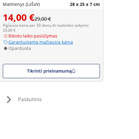
Matmenys (LxŠxV)
28 x 25 x 7 cm
14,00 €
29,00 €
Pigiausia kaina per 30 dienų iki nuolaidos taikymo:
29,00 €
Riboto laiko pasiūlymas
Garantuojama mažiausia kaina
Išparduota
Tikrinti prieinamumą
Paskutinis