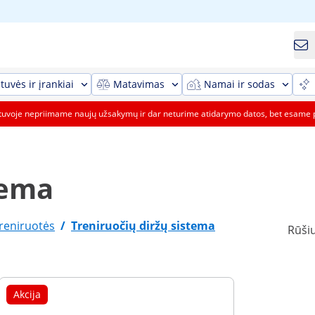
tuvės ir įrankiai
Matavimas
Namai ir sodas
etuvoje nepriimame naujų užsakymų ir dar neturime atidarymo datos, bet esame 
tema
reniruotės
/
Treniruočių diržų sistema
Rūšiu
Akcija