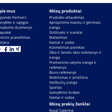
pie mus
Mūsų produktai
xpondo Partners
Produkto atšaukimas
isyklės ir sąlygos
Aprūpinimo maistu ir gėrimais
rivatumo duomenys
įranga
lapukai
Dirbtuvės ir įrankiai
eisinis pranešimas
Matavimas
arjera
Namai ir sodas
Kosmetiniai poreikiai
Ūkio ir žemės ūkio reikmenys ir
įranga
Pramoninio valymo įranga ir
reikmenys
Biuro reikmenys
Mobilumas ir priežiūra
Viešbučių įranga
Sportas
Gamyklinis brokas
Namai ir sodas
Mūsų prekių ženklai
Royal Catering