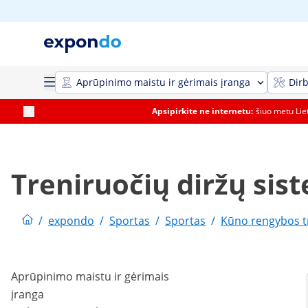
Aprūpinimo maistu ir gėrimais įranga
Dirb
Apsipirkite ne internetu:
šiuo metu Li
Treniruočių diržų sis
/
expondo
/
Sportas
/
Sportas
/
Kūno rengybos t
Aprūpinimo maistu ir gėrimais
įranga