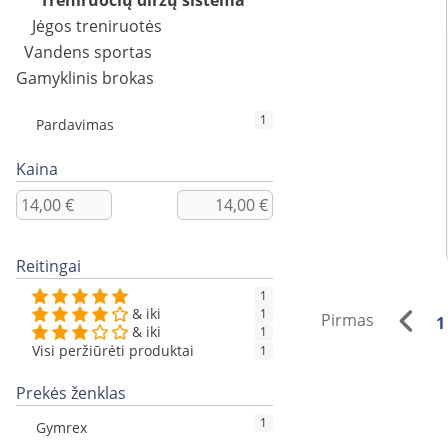
Treniruočių diržų sistema
Jėgos treniruotės
Vandens sportas
Gamyklinis brokas
1
Pardavimas
Kaina
Reitingai
1
& iki
1
Pirmas
1
& iki
1
Visi peržiūrėti produktai
1
Prekės ženklas
1
Gymrex