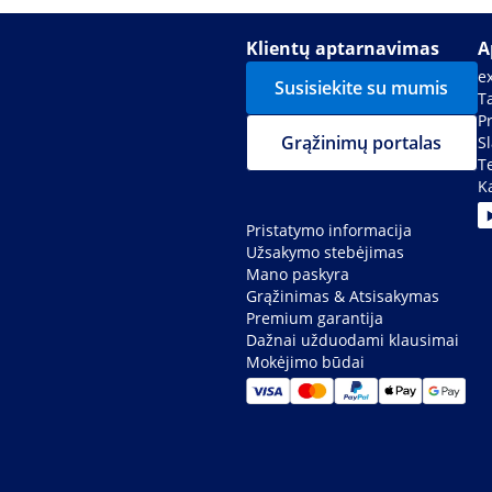
Klientų aptarnavimas
A
e
Susisiekite su mumis
Ta
P
Grąžinimų portalas
S
T
K
Pristatymo informacija
Užsakymo stebėjimas
Mano paskyra
Grąžinimas & Atsisakymas
Premium garantija
Dažnai užduodami klausimai
Mokėjimo būdai