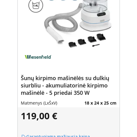
Šunų kirpimo mašinėlės su dulkių
siurbliu - akumuliatorinė kirpimo
mašinėlė - 5 priedai 350 W
Matmenys (LxŠxV)
18 x 24 x 25 cm
119,00 €
Garantuojama mažiausia kaina