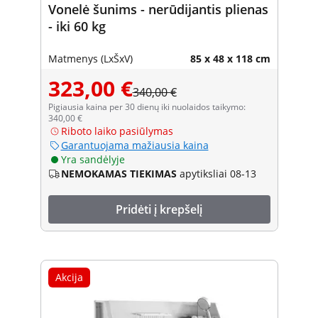
Vonelė šunims - nerūdijantis plienas
- iki 60 kg
Matmenys (LxŠxV)
85 x 48 x 118 cm
323,00 €
340,00 €
Pigiausia kaina per 30 dienų iki nuolaidos taikymo:
340,00 €
Riboto laiko pasiūlymas
Garantuojama mažiausia kaina
Yra sandėlyje
NEMOKAMAS TIEKIMAS
apytiksliai 08-13
Pridėti į krepšelį
Akcija