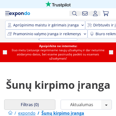
Aprūpinimo maistu ir gėrimais įranga
Dirbtuvės ir 
Pramoninio valymo įranga ir reikmenys
Biuro reik
Apsipirkite ne internetu:
šiuo metu Lietuvoje nepriimame naujų užsakymų ir dar neturime
atidarymo datos, bet esame pasiruošę padėti su esamais
užsakymais!
Šunų kirpimo įranga
Filtras (0)
/
expondo
/
Šunų kirpimo įranga