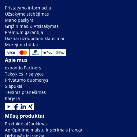
Pristatymo informacija
Užsakymo stebėjimas
Mano paskyra
Grąžinimas & Atsisakymas
Premium garantija
Dažnai užduodami klausimai
Mokėjimo būdai
Apie mus
expondo Partners
Taisyklės ir sąlygos
Privatumo duomenys
Slapukai
Teisinis pranešimas
Karjera
Mūsų produktai
Produkto atšaukimas
Aprūpinimo maistu ir gėrimais įranga
Dirbtuvės ir įrankiai