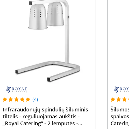
(4)
Infraraudonųjų spindulių šiluminis
Šilumos
tiltelis - reguliuojamas aukštis -
spalvos
„Royal Catering“ - 2 lemputės -
Caterin