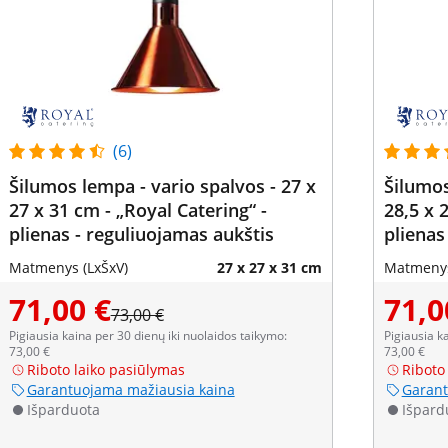
(6)
Šilumos lempa - vario spalvos - 27 x
Šilumos
27 x 31 cm - „Royal Catering“ -
28,5 x 
plienas - reguliuojamas aukštis
plienas
Matmenys (LxŠxV)
27 x 27 x 31 cm
Matmenys
71,00 €
71,0
73,00 €
Pigiausia kaina per 30 dienų iki nuolaidos taikymo:
Pigiausia k
73,00 €
73,00 €
Riboto laiko pasiūlymas
Riboto
Garantuojama mažiausia kaina
Garant
Išparduota
Išpard