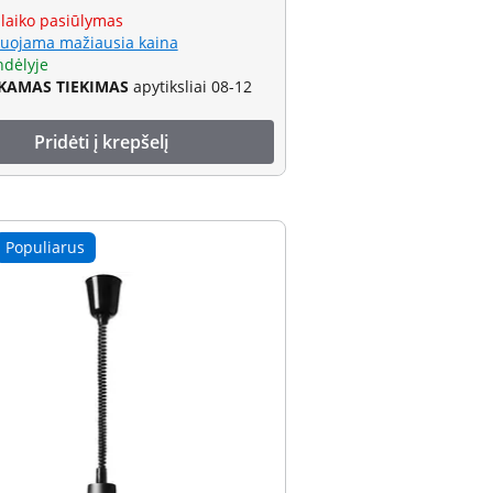
 laiko pasiūlymas
uojama mažiausia kaina
ndėlyje
AMAS TIEKIMAS
apytiksliai 08-12
Pridėti į krepšelį
Populiarus