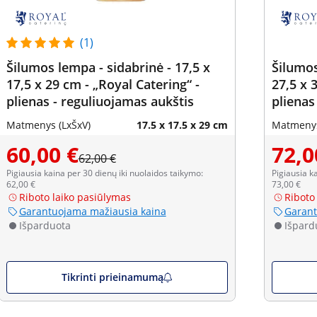
(1)
Šilumos lempa - sidabrinė - 17,5 x
Šilumos
17,5 x 29 cm - „Royal Catering“ -
27,5 x 
plienas - reguliuojamas aukštis
plienas
Matmenys (LxŠxV)
17.5 x 17.5 x 29 cm
Matmenys
60,00 €
72,0
62,00 €
Pigiausia kaina per 30 dienų iki nuolaidos taikymo:
Pigiausia k
62,00 €
73,00 €
Riboto laiko pasiūlymas
Riboto
Garantuojama mažiausia kaina
Garant
Išparduota
Išpard
Tikrinti prieinamumą