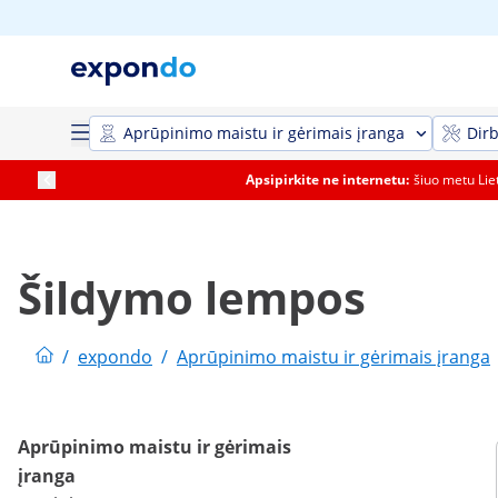
Aprūpinimo maistu ir gėrimais įranga
Dirb
Apsipirkite ne internetu:
šiuo metu Li
Šildymo lempos
/
expondo
/
Aprūpinimo maistu ir gėrimais įranga
Aprūpinimo maistu ir gėrimais
įranga