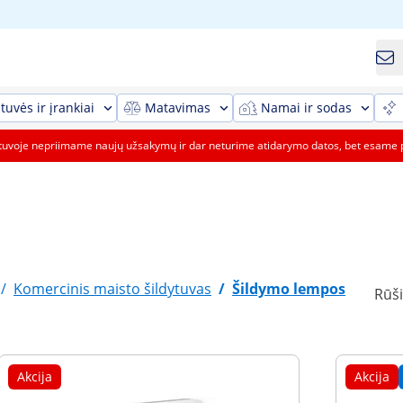
tuvės ir įrankiai
Matavimas
Namai ir sodas
etuvoje nepriimame naujų užsakymų ir dar neturime atidarymo datos, bet esame 
/
Komercinis maisto šildytuvas
/
Šildymo lempos
Rūši
Akcija
Akcija