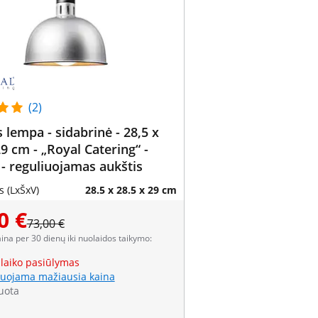
(2)
 lempa - sidabrinė - 28,5 x
29 cm - „Royal Catering“ -
 - reguliuojamas aukštis
 (LxŠxV)
28.5 x 28.5 x 29 cm
0 €
73,00 €
aina per 30 dienų iki nuolaidos taikymo:
 laiko pasiūlymas
uojama mažiausia kaina
uota