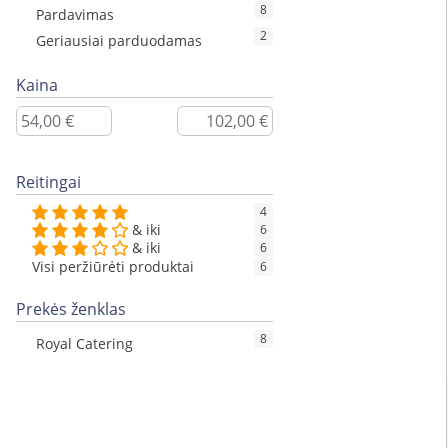
8
Pardavimas
2
Geriausiai parduodamas
Kaina
Reitingai
4
& iki
6
& iki
6
Visi peržiūrėti produktai
6
Prekės ženklas
8
Royal Catering