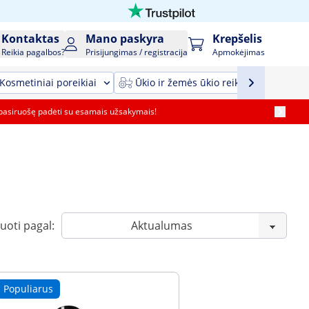
Kontaktas
Mano paskyra
Krepšelis
Reikia pagalbos?
Prisijungimas / registracija
Apmokėjimas
Kosmetiniai poreikiai
Ūkio ir žemės ūkio reikmenys ir įrang
pasiruošę padėti su esamais užsakymais!
uoti pagal:
Populiarus