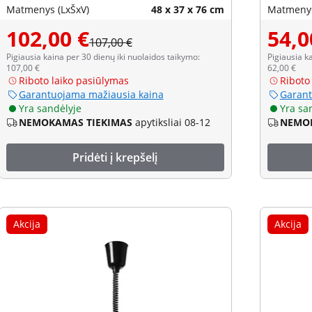
aliuminis
aukštis
Matmenys (LxŠxV)
48 x 37 x 76 cm
Matmenys
102,00 €
54,0
107,00 €
Pigiausia kaina per 30 dienų iki nuolaidos taikymo:
Pigiausia k
107,00 €
62,00 €
Riboto laiko pasiūlymas
Riboto
Garantuojama mažiausia kaina
Garant
Yra sandėlyje
Yra sa
NEMOKAMAS TIEKIMAS
apytiksliai 08-12
NEMOK
Pridėti į krepšelį
Akcija
Akcija