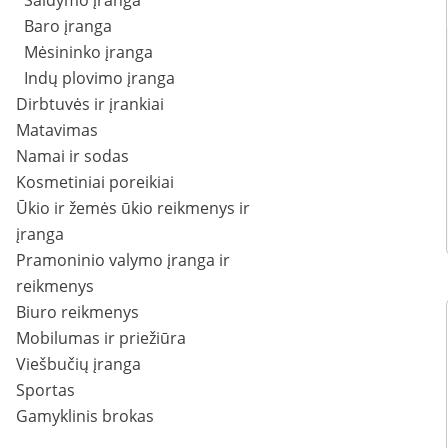
Šaldymo įranga
Baro įranga
Mėsininko įranga
Indų plovimo įranga
Dirbtuvės ir įrankiai
Matavimas
Namai ir sodas
Kosmetiniai poreikiai
Ūkio ir žemės ūkio reikmenys ir
įranga
Pramoninio valymo įranga ir
reikmenys
Biuro reikmenys
Mobilumas ir priežiūra
Viešbučių įranga
Sportas
Gamyklinis brokas