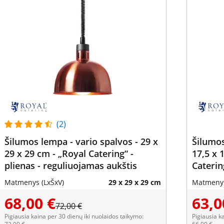
(2)
Šilumos lempa - vario spalvos - 29 x
Šilumos
29 x 29 cm - „Royal Catering“ -
17,5 x 
plienas - reguliuojamas aukštis
Caterin
aukštis
Matmenys (LxŠxV)
29 x 29 x 29 cm
Matmenys
68,00 €
63,0
72,00 €
Pigiausia kaina per 30 dienų iki nuolaidos taikymo:
Pigiausia k