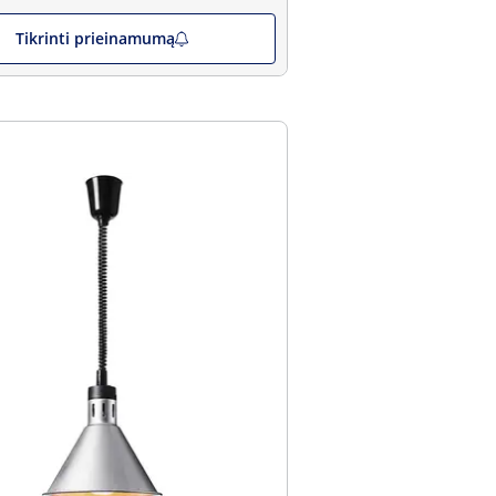
Tikrinti prieinamumą