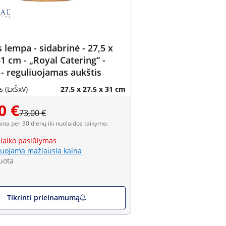
 lempa - sidabrinė - 27,5 x
31 cm - „Royal Catering“ -
 - reguliuojamas aukštis
 (LxŠxV)
27.5 x 27.5 x 31 cm
0 €
73,00 €
aina per 30 dienų iki nuolaidos taikymo:
 laiko pasiūlymas
uojama mažiausia kaina
uota
Tikrinti prieinamumą