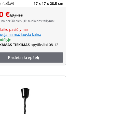
 (LxŠxV)
17 x 17 x 28.5 cm
0 €
62,00 €
aina per 30 dienų iki nuolaidos taikymo:
 laiko pasiūlymas
uojama mažiausia kaina
ndėlyje
AMAS TIEKIMAS
apytiksliai 08-12
Pridėti į krepšelį