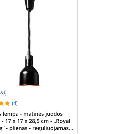
(4)
 lempa - matinės juodos
 - 17 x 17 x 28,5 cm - „Royal
g“ - plienas - reguliuojamas