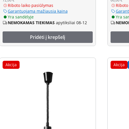
72,00 €
66,00 €
Riboto laiko pasiūlymas
Riboto
Garantuojama mažiausia kaina
Garant
Yra sandėlyje
Yra sa
NEMOKAMAS TIEKIMAS
apytiksliai 08-12
NEMOK
Pridėti į krepšelį
Akcija
Akcija