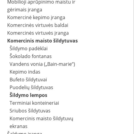
Mobilioji aprūpinimo maistu ir
gėrimais įranga
Komercinė kepimo įranga
Komercinės virtuvės baldai
Komercinės virtuvės įranga
Komercinis maisto šildytuvas
Šildymo padėklai
Šokolado fontanas
Vandens vonia („Bain-marie“)
Kepimo indas
Bufeto šildytuvai
Puodelių šildytuvas
Šildymo lempos
Terminiai konteineriai
Sriubos šildytuvas
Komercinis maisto šildytuvų
ekranas