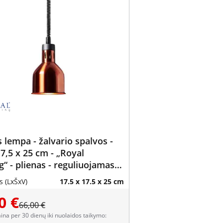
 lempa - žalvario spalvos -
17,5 x 25 cm - „Royal
g“ - plienas - reguliuojamas
 (LxŠxV)
17.5 x 17.5 x 25 cm
0 €
66,00 €
aina per 30 dienų iki nuolaidos taikymo: