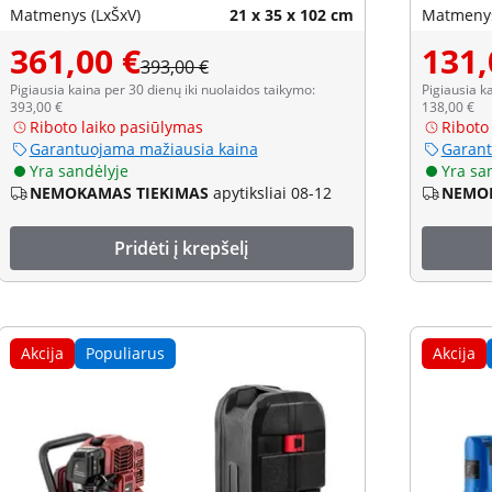
Matmenys (LxŠxV)
21 x 35 x 102 cm
Matmenys
361,00 €
131,
393,00 €
Pigiausia kaina per 30 dienų iki nuolaidos taikymo:
Pigiausia k
393,00 €
138,00 €
Riboto laiko pasiūlymas
Riboto
Garantuojama mažiausia kaina
Garant
Yra sandėlyje
Yra sa
NEMOKAMAS TIEKIMAS
apytiksliai 08-12
NEMOK
Pridėti į krepšelį
Akcija
Populiarus
Akcija