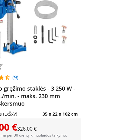
(9)
o gręžimo staklės - 3 250 W -
./min. - maks. 230 mm
 skersmuo
 (LxŠxV)
35 x 22 x 102 cm
00 €
326,00 €
aina per 30 dienų iki nuolaidos taikymo: