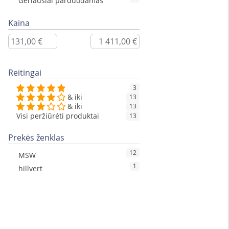
Geriausiai parduodamas
Kaina
Reitingai
3
& iki
13
& iki
13
Visi peržiūrėti produktai
13
Prekės ženklas
12
MSW
1
hillvert