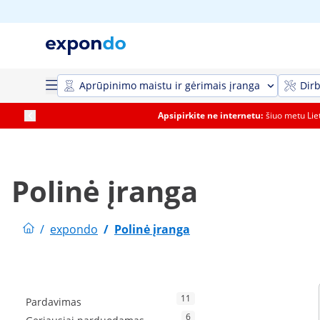
Aprūpinimo maistu ir gėrimais įranga
Dirb
Apsipirkite ne internetu:
šiuo metu Li
Polinė įranga
/
expondo
/
Polinė įranga
11
Pardavimas
6