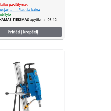
 laiko pasiūlymas
uojama mažiausia kaina
ndėlyje
AMAS TIEKIMAS
apytiksliai 08-12
Pridėti į krepšelį