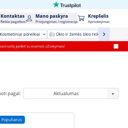
Kontaktas
Mano paskyra
Krepšelis
Reikia pagalbos?
Prisijungimas / registracija
Apmokėjimas
Kosmetiniai poreikiai
Ūkio ir žemės ūkio reikmenys ir įrang
pasiruošę padėti su esamais užsakymais!
oti pagal:
Populiarus