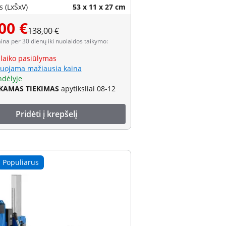
 (LxŠxV)
53 x 11 x 27 cm
00 €
138,00 €
aina per 30 dienų iki nuolaidos taikymo:
 laiko pasiūlymas
uojama mažiausia kaina
ndėlyje
AMAS TIEKIMAS
apytiksliai 08-12
Pridėti į krepšelį
Populiarus