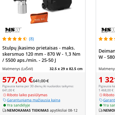
(8)
Stulpų įkasimo prietaisas - maks.
Deimant
skersmuo 120 mm - 870 W - 1,3 Nm
W - 580
/ 5500 aps./min. - 25-50 J
Matmenys (LxŠxV)
32.5 x 29 x 82.5 cm
Matmenys
577,00 €
1 32
641,00 €
Pigiausia kaina per 30 dienų iki nuolaidos taikymo:
Pigiausia k
641,00 €
1 468,00 €
Riboto laiko pasiūlymas
Riboto
Garantuojama mažiausia kaina
Garant
Yra sandėlyje
Yra sa
NEMOKAMAS TIEKIMAS
apytiksliai 08-12
NEMOK