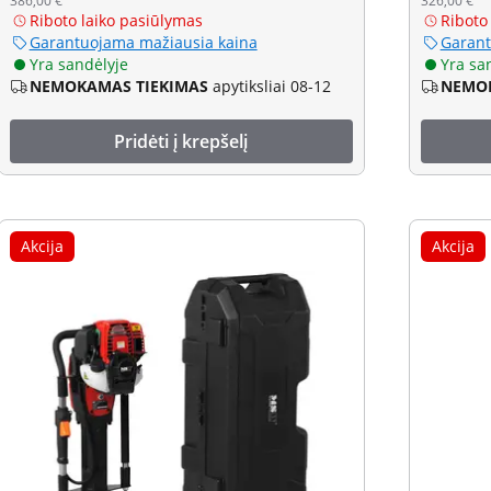
386,00 €
326,00 €
Riboto laiko pasiūlymas
Riboto
Garantuojama mažiausia kaina
Garant
Yra sandėlyje
Yra sa
NEMOKAMAS TIEKIMAS
apytiksliai 08-12
NEMOK
Pridėti į krepšelį
Akcija
Akcija