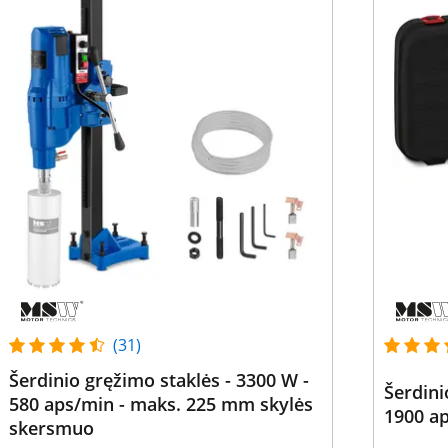
(31)
Šerdinio gręžimo staklės - 3300 W -
Šerdini
580 aps/min - maks. 225 mm skylės
1900 ap
skersmuo