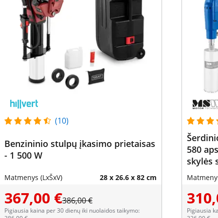
(10)
Šerdini
Benzininio stulpų įkasimo prietaisas
580 aps
- 1 500 W
skylės
Matmenys (LxŠxV)
28 x 26.6 x 82 cm
Matmenys
367,00 €
310,
386,00 €
Pigiausia kaina per 30 dienų iki nuolaidos taikymo:
Pigiausia k