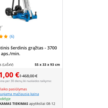
(6)
inis šerdinis grąžtas - 3700
 aps./min.
 (LxŠxV)
55 x 33 x 93 cm
1,00 €
1 468,00 €
aina per 30 dienų iki nuolaidos taikymo:
 laiko pasiūlymas
uojama mažiausia kaina
ndėlyje
AMAS TIEKIMAS
apytiksliai 08-12