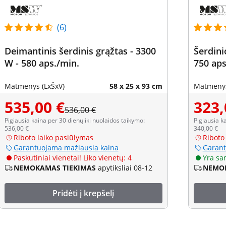
(6)
Deimantinis šerdinis grąžtas - 3300
Šerdini
W - 580 aps./min.
750 aps
Matmenys (LxŠxV)
58 x 25 x 93 cm
Matmenys
535,00 €
323,
536,00 €
Pigiausia kaina per 30 dienų iki nuolaidos taikymo:
Pigiausia k
536,00 €
340,00 €
Riboto laiko pasiūlymas
Riboto
Garantuojama mažiausia kaina
Garant
Paskutiniai vienetai! Liko vienetų: 4
Yra sa
NEMOKAMAS TIEKIMAS
apytiksliai 08-12
NEMOK
Pridėti į krepšelį