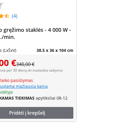
(4)
o gręžimo staklės - 4 000 W -
./min.
 (LxŠxV)
38.5 x 36 x 104 cm
00 €
340,00 €
aina per 30 dienų iki nuolaidos taikymo:
 laiko pasiūlymas
uojama mažiausia kaina
ndėlyje
AMAS TIEKIMAS
apytiksliai 08-12
Pridėti į krepšelį