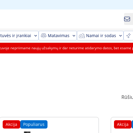
tuvės ir įrankiai
Matavimas
Namai ir sodas
etuvoje nepriimame naujų užsakymų ir dar neturime atidarymo datos, bet esame 
Rūšiu
Akcija
Populiarus
Akcija