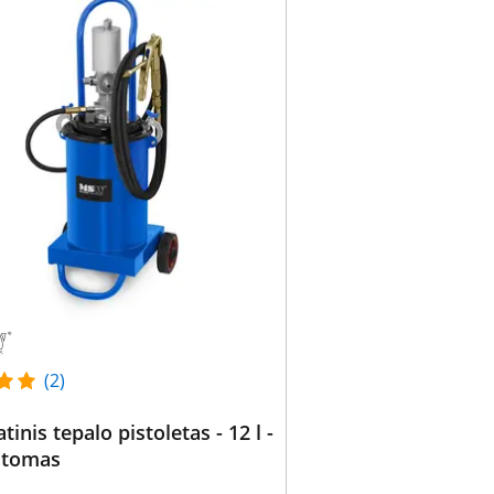
(2)
inis tepalo pistoletas - 12 l -
stomas