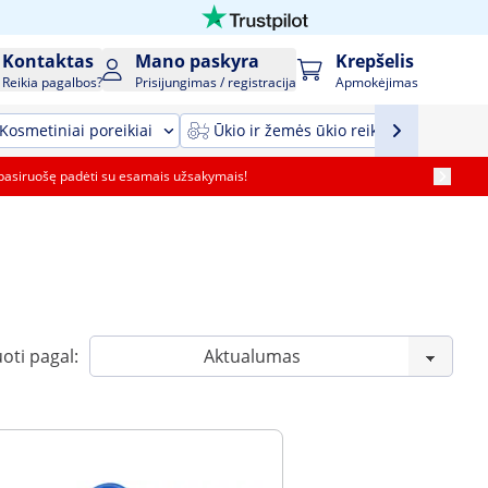
Kontaktas
Mano paskyra
Krepšelis
Reikia pagalbos?
Prisijungimas / registracija
Apmokėjimas
Kosmetiniai poreikiai
Ūkio ir žemės ūkio reikmenys ir įrang
pasiruošę padėti su esamais užsakymais!
oti pagal: