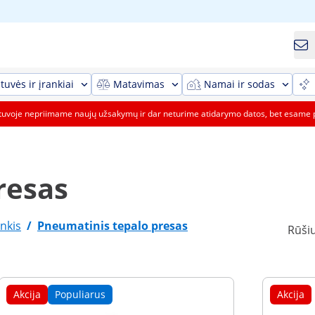
tuvės ir įrankiai
Matavimas
Namai ir sodas
etuvoje nepriimame naujų užsakymų ir dar neturime atidarymo datos, bet esame 
resas
nkis
/
Pneumatinis tepalo presas
Rūšiu
Akcija
Populiarus
Akcija