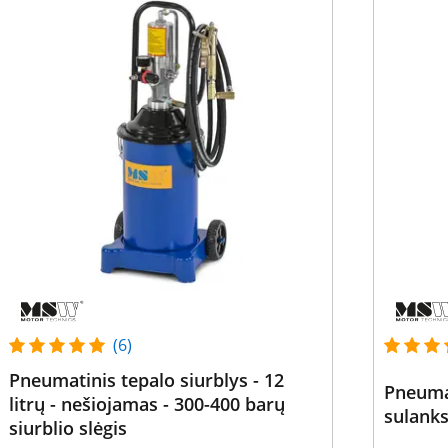
(6)
Pneumatinis tepalo siurblys - 12
Pneumat
litrų - nešiojamas - 300-400 barų
sulank
siurblio slėgis