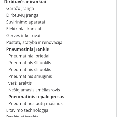
Dirbtuvės ir įrankiai
Garažo įranga
Dirbtuvių įranga
Suvirinimo aparatai
Elektriniai įrankiai
Gervės ir keltuvai
Pastatų statyba ir renovacija
Pneumatinis įrankis
Pneumatiniai priedai
Pneumatinis šlifuoklis
Pneumatinis šlifuoklis
Pneumatinis smūginis
veržliaraktis
Nešiojamasis smėliasrovis
Pneumatinis tepalo presas
Pneumatinės putų mašinos
Litavimo technologija