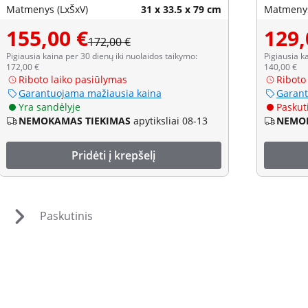
Matmenys (LxŠxV)
31 x 33.5 x 79 cm
Matmenys
155,00 €
129,
172,00 €
Pigiausia kaina per 30 dienų iki nuolaidos taikymo:
Pigiausia k
172,00 €
140,00 €
Riboto laiko pasiūlymas
Riboto
Garantuojama mažiausia kaina
Garant
Yra sandėlyje
Paskuti
NEMOKAMAS TIEKIMAS
apytiksliai 08-13
NEMOK
Pridėti į krepšelį
Paskutinis