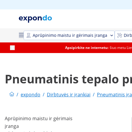
Aprūpinimo maistu ir gėrimais įranga
Dirb
Apsipirkite ne internetu:
šiuo metu Li
Pneumatinis tepalo p
/
expondo
/
Dirbtuvės ir įrankiai
/
Pneumatinis įra
Aprūpinimo maistu ir gėrimais
įranga