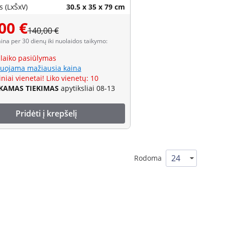
 (LxŠxV)
30.5 x 35 x 79 cm
00 €
140,00 €
aina per 30 dienų iki nuolaidos taikymo:
 laiko pasiūlymas
uojama mažiausia kaina
niai vienetai! Liko vienetų: 10
AMAS TIEKIMAS
apytiksliai 08-13
Pridėti į krepšelį
Rodoma