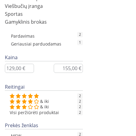
Viešbučių įranga
Sportas
Gamyklinis brokas
2
Pardavimas
1
Geriausiai parduodamas
Kaina
Reitingai
2
& iki
2
& iki
2
Visi peržiūrėti produktai
2
Prekės ženklas
2
MSW