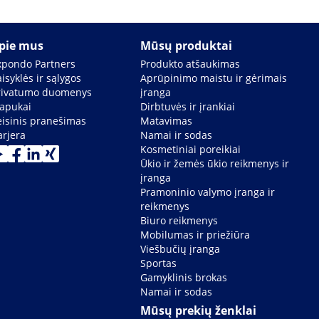
pie mus
Mūsų produktai
xpondo Partners
Produkto atšaukimas
isyklės ir sąlygos
Aprūpinimo maistu ir gėrimais
rivatumo duomenys
įranga
lapukai
Dirbtuvės ir įrankiai
eisinis pranešimas
Matavimas
arjera
Namai ir sodas
Kosmetiniai poreikiai
Ūkio ir žemės ūkio reikmenys ir
įranga
Pramoninio valymo įranga ir
reikmenys
Biuro reikmenys
Mobilumas ir priežiūra
Viešbučių įranga
Sportas
Gamyklinis brokas
Namai ir sodas
Mūsų prekių ženklai