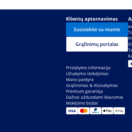
Klientų aptarnavimas
A
e
Susisiekite su mumis
Ta
P
Grąžinimų portalas
S
T
K
Pristatymo informacija
Užsakymo stebėjimas
Mano paskyra
Grąžinimas & Atsisakymas
Premium garantija
Dažnai užduodami klausimai
Mokėjimo būdai