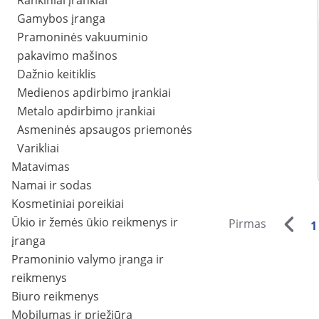
Rankiniai įrankiai
Gamybos įranga
Pramoninės vakuuminio
pakavimo mašinos
Dažnio keitiklis
Medienos apdirbimo įrankiai
Metalo apdirbimo įrankiai
Asmeninės apsaugos priemonės
Varikliai
Matavimas
Namai ir sodas
Kosmetiniai poreikiai
Ūkio ir žemės ūkio reikmenys ir
Pirmas
1
įranga
Pramoninio valymo įranga ir
reikmenys
Biuro reikmenys
Mobilumas ir priežiūra