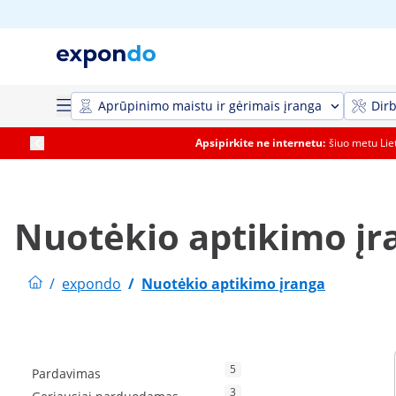
Aprūpinimo maistu ir gėrimais įranga
Dirb
Apsipirkite ne internetu:
šiuo metu Li
Nuotėkio aptikimo įr
/
expondo
/
Nuotėkio aptikimo įranga
5
Pardavimas
3