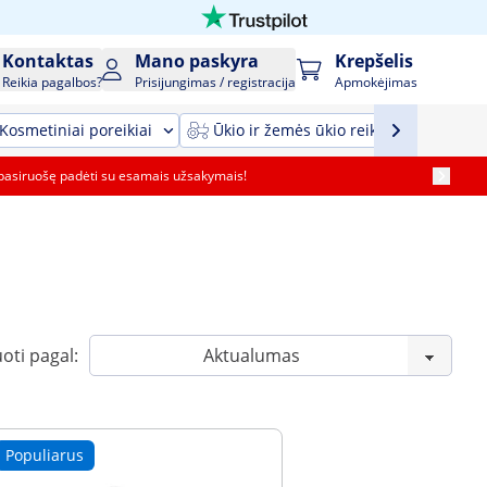
Kontaktas
Mano paskyra
Krepšelis
Reikia pagalbos?
Prisijungimas / registracija
Apmokėjimas
Kosmetiniai poreikiai
Ūkio ir žemės ūkio reikmenys ir įrang
pasiruošę padėti su esamais užsakymais!
oti pagal:
Populiarus