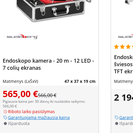
Endosk
Endoskopo kamera - 20 m - 12 LED -
šviesos
7 colių ekranas
TFT ek
Matmenys (LxŠxV)
47 x 37 x 19 cm
Matmenys
565,00 €
2 19
566,00 €
Pigiausia kaina per 30 dienų iki nuolaidos taikymo:
566,00 €
Riboto laiko pasiūlymas
Garantuojama mažiausia kaina
Garant
Išparduota
Išpard