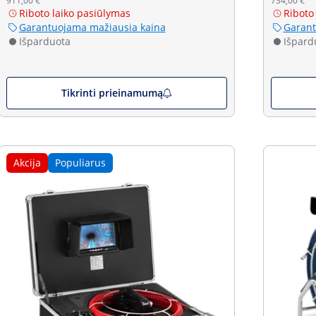
911,00 €
734,00 €
Riboto laiko pasiūlymas
Riboto
Garantuojama mažiausia kaina
Garant
Išparduota
Išpard
Tikrinti prieinamumą
Akcija
Populiarus