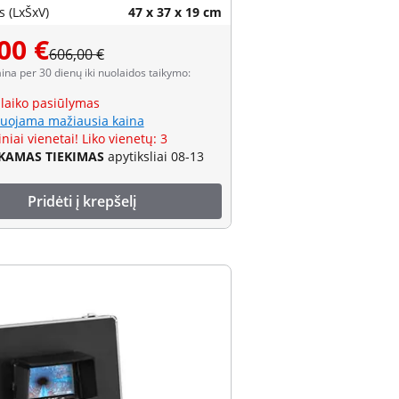
 (LxŠxV)
47 x 37 x 19 cm
00 €
606,00 €
aina per 30 dienų iki nuolaidos taikymo:
 laiko pasiūlymas
uojama mažiausia kaina
niai vienetai! Liko vienetų: 3
AMAS TIEKIMAS
apytiksliai 08-13
Pridėti į krepšelį