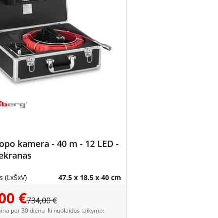
po kamera - 40 m - 12 LED -
 ekranas
 (LxŠxV)
47.5 x 18.5 x 40 cm
00 €
734,00 €
aina per 30 dienų iki nuolaidos taikymo: