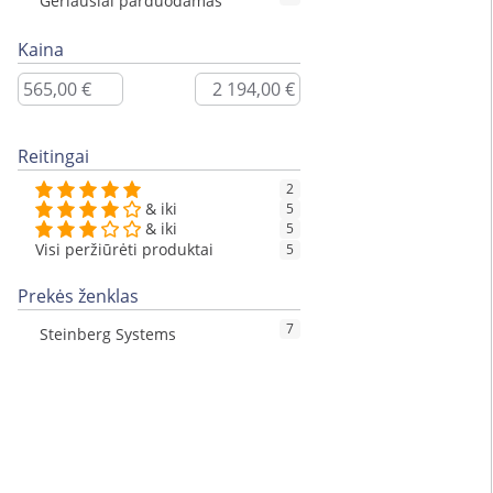
Geriausiai parduodamas
Kaina
Reitingai
2
& iki
5
& iki
5
Visi peržiūrėti produktai
5
Prekės ženklas
7
Steinberg Systems