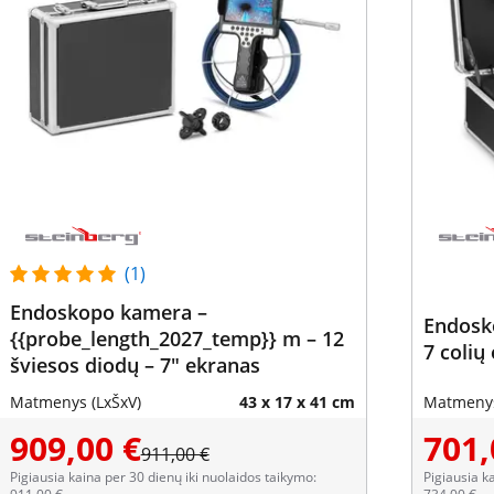
(1)
Endoskopo kamera –
Endosko
{{probe_length_2027_temp}} m – 12
7 colių
šviesos diodų – 7" ekranas
Matmenys (LxŠxV)
43 x 17 x 41 cm
Matmenys
909,00 €
701,
911,00 €
Pigiausia kaina per 30 dienų iki nuolaidos taikymo:
Pigiausia k