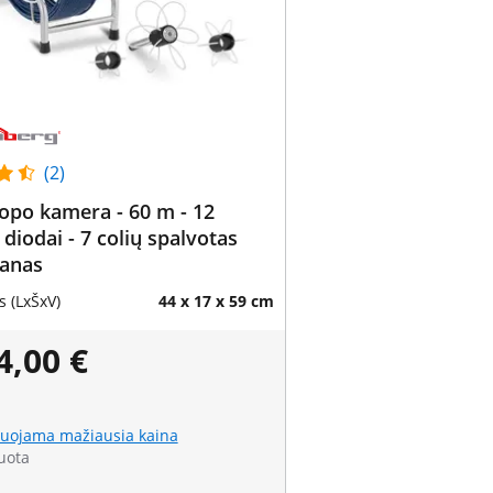
(2)
opo kamera - 60 m - 12
 diodai - 7 colių spalvotas
ranas
 (LxŠxV)
44 x 17 x 59 cm
4,00 €
uojama mažiausia kaina
uota