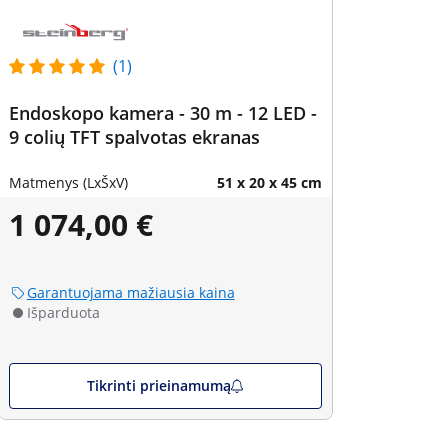
(1)
Endoskopo kamera - 30 m - 12 LED -
9 colių TFT spalvotas ekranas
Matmenys (LxŠxV)
51 x 20 x 45 cm
1 074,00 €
Garantuojama mažiausia kaina
Išparduota
Tikrinti prieinamumą