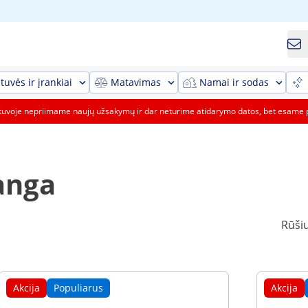
tuvės ir įrankiai
Matavimas
Namai ir sodas
etuvoje nepriimame naujų užsakymų ir dar neturime atidarymo datos, bet esame 
anga
Rūšiu
Akcija
Populiarus
Akcija