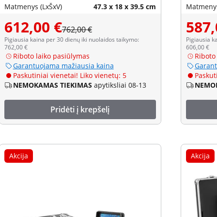
Matmenys (LxŠxV)
47.3 x 18 x 39.5 cm
Matmenys
612,00 €
587,
762,00 €
Pigiausia kaina per 30 dienų iki nuolaidos taikymo:
Pigiausia k
762,00 €
606,00 €
Riboto laiko pasiūlymas
Riboto
Garantuojama mažiausia kaina
Garant
Paskutiniai vienetai! Liko vienetų: 5
Paskuti
NEMOKAMAS TIEKIMAS
apytiksliai 08-13
NEMOK
Pridėti į krepšelį
Akcija
Akcija