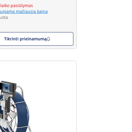
 laiko pasiūlymas
uojama mažiausia kaina
uota
Tikrinti prieinamumą