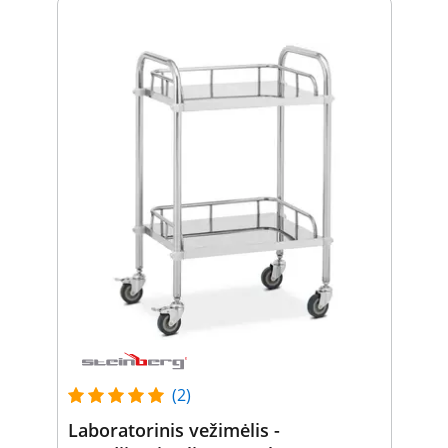
(2)
Laboratorinis vežimėlis -