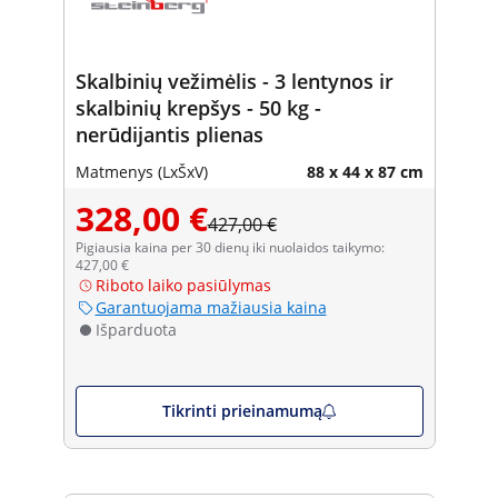
Skalbinių vežimėlis - 3 lentynos ir
skalbinių krepšys - 50 kg -
nerūdijantis plienas
Matmenys (LxŠxV)
88 x 44 x 87 cm
328,00 €
427,00 €
Pigiausia kaina per 30 dienų iki nuolaidos taikymo:
427,00 €
Riboto laiko pasiūlymas
Garantuojama mažiausia kaina
Išparduota
Tikrinti prieinamumą