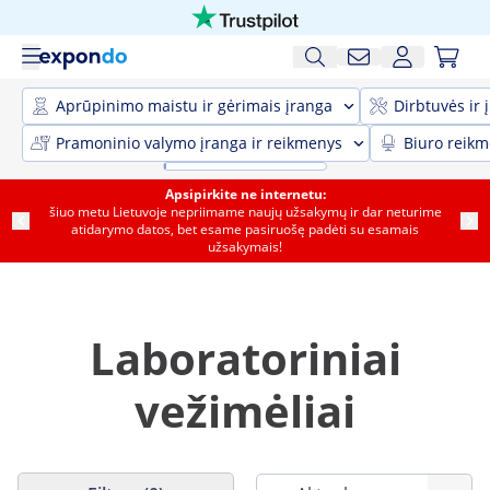
Aprūpinimo maistu ir gėrimais įranga
Dirbtuvės ir 
Pramoninio valymo įranga ir reikmenys
Biuro reik
Apsipirkite ne internetu:
šiuo metu Lietuvoje nepriimame naujų užsakymų ir dar neturime
atidarymo datos, bet esame pasiruošę padėti su esamais
užsakymais!
Laboratoriniai
vežimėliai