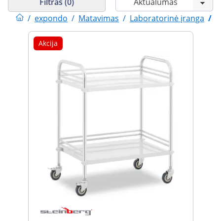
Filtras (0)
/
expondo
/
Matavimas
/
Laboratorinė įranga
/
L
Akcija