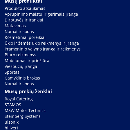
Mūsų produktai
Produkto atšaukimas
Aprūpinimo maistu ir gėrimais įranga
Dirbtuvės ir įrankiai
Matavimas
Namai ir sodas
Kosmetiniai poreikiai
Ūkio ir žemės ūkio reikmenys ir įranga
Pramoninio valymo įranga ir reikmenys
Biuro reikmenys
Mobilumas ir priežiūra
Viešbučių įranga
Sportas
Gamyklinis brokas
Namai ir sodas
Mūsų prekių ženklai
Royal Catering
STAMOS
MSW Motor Technics
Steinberg Systems
ulsonix
hillvert