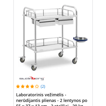
(2)
Laboratorinis vežimėlis -
nerūdijantis plienas - 2 lentynos po
55 x 37 x 13 cm - 2 stalčiai - 20 kg