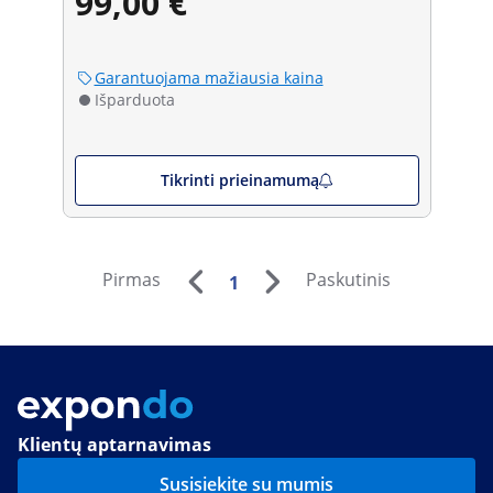
99,00 €
Garantuojama mažiausia kaina
Išparduota
Tikrinti prieinamumą
Pirmas
Paskutinis
1
Klientų aptarnavimas
Susisiekite su mumis