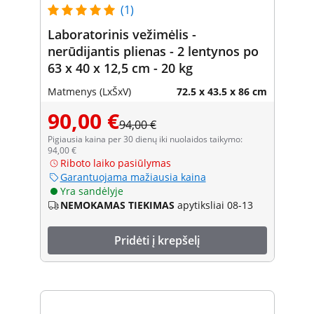
(1)
Laboratorinis vežimėlis -
nerūdijantis plienas - 2 lentynos po
63 x 40 x 12,5 cm - 20 kg
Matmenys (LxŠxV)
72.5 x 43.5 x 86 cm
90,00 €
94,00 €
Pigiausia kaina per 30 dienų iki nuolaidos taikymo:
94,00 €
Riboto laiko pasiūlymas
Garantuojama mažiausia kaina
Yra sandėlyje
NEMOKAMAS TIEKIMAS
apytiksliai 08-13
Pridėti į krepšelį