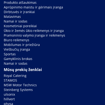
Produkto atšaukimas
Aprūpinimo maistu ir gėrimais įranga
Dirbtuvės ir įrankiai
Matavimas
Namai ir sodas
Kosmetiniai poreikiai
Ūkio ir žemės ūkio reikmenys ir įranga
Pramoninio valymo įranga ir reikmenys
Biuro reikmenys
Mobilumas ir priežiūra
Viešbučių įranga
Sportas
Gamyklinis brokas
Namai ir sodas
Mūsų prekių ženklai
Royal Catering
STAMOS
MSW Motor Technics
Steinberg Systems
ulsonix
hillvert
physa