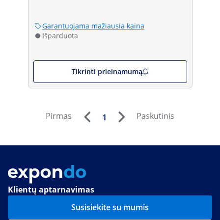
Garantuojama mažiausia kaina
Išparduota
Tikrinti prieinamumą
Pirmas
Paskutinis
1
Klientų aptarnavimas
Susisiekite su mumis