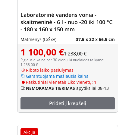
Laboratorinė vandens vonia -
skaitmeninė - 6 l - nuo -20 iki 100 °C
- 180 x 160 x 150 mm
Matmenys (LxŠxV)
37.5 x 32 x 66.5 cm
1 100,00 €
1 238,00 €
Pigiausia kaina per 30 dienų iki nuolaidos taikymo:
1 238,00 €
Riboto laiko pasiūlymas
Garantuojama mažiausia kaina
Paskutiniai vienetai! Liko vienetų: 1
NEMOKAMAS TIEKIMAS
apytiksliai 08-13
Pridėti į krepšelį
Akcija