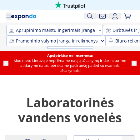
Aprūpinimo maistu ir gėrimais įranga
Dirbtuvės ir 
Pramoninio valymo įranga ir reikmenys
Biuro reik
Apsipirkite ne internetu:
šiuo metu Lietuvoje nepriimame naujų užsakymų ir dar neturime
atidarymo datos, bet esame pasiruošę padėti su esamais
užsakymais!
Laboratorinės
vandens vonelės