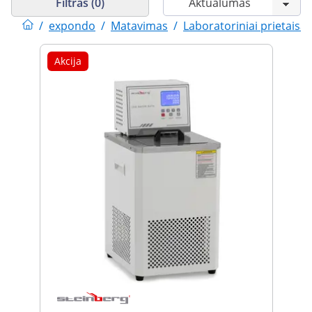
Filtras (0)
/
expondo
/
Matavimas
/
Laboratoriniai prietaisai
Akcija