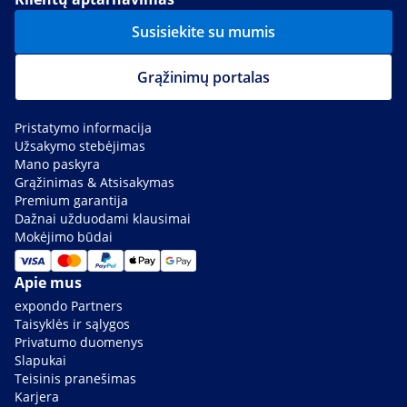
Susisiekite su mumis
Grąžinimų portalas
Pristatymo informacija
Užsakymo stebėjimas
Mano paskyra
Grąžinimas & Atsisakymas
Premium garantija
Dažnai užduodami klausimai
Mokėjimo būdai
Apie mus
expondo Partners
Taisyklės ir sąlygos
Privatumo duomenys
Slapukai
Teisinis pranešimas
Karjera