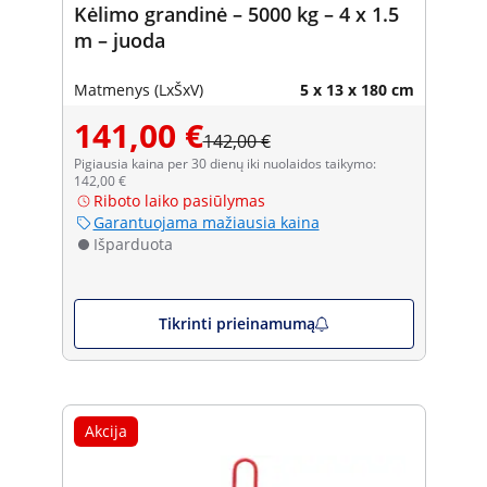
Kėlimo grandinė – 5000 kg – 4 x 1.5
m – juoda
Matmenys (LxŠxV)
5 x 13 x 180 cm
141,00 €
142,00 €
Pigiausia kaina per 30 dienų iki nuolaidos taikymo:
142,00 €
Riboto laiko pasiūlymas
Garantuojama mažiausia kaina
Išparduota
Tikrinti prieinamumą
Akcija