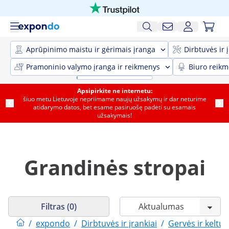
Aprūpinimo maistu ir gėrimais įranga
Dirbtuvės ir 
Pramoninio valymo įranga ir reikmenys
Biuro reik
Apsipirkite ne internetu:
šiuo metu Lietuvoje nepriimame naujų užsakymų ir dar neturime
atidarymo datos, bet esame pasiruošę padėti su esamais
užsakymais!
Grandinės stropai
Filtras (0)
/
expondo
/
Dirbtuvės ir įrankiai
/
Gervės ir keltuv