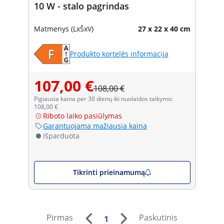
10 W - stalo pagrindas
Matmenys (LxŠxV)
27 x 22 x 40 cm
Produkto kortelės informacija
107,00 €
108,00 €
Pigiausia kaina per 30 dienų iki nuolaidos taikymo:
108,00 €
Riboto laiko pasiūlymas
Garantuojama mažiausia kaina
Išparduota
Tikrinti prieinamumą
Pirmas
Paskutinis
1