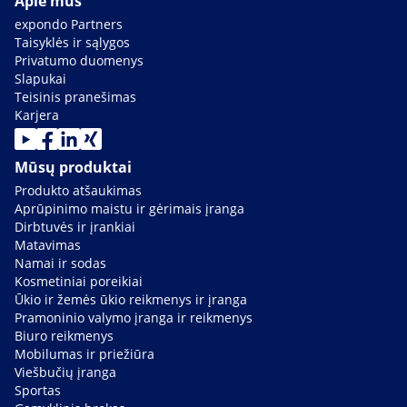
Apie mus
expondo Partners
Taisyklės ir sąlygos
Privatumo duomenys
Slapukai
Teisinis pranešimas
Karjera
Mūsų produktai
Produkto atšaukimas
Aprūpinimo maistu ir gėrimais įranga
Dirbtuvės ir įrankiai
Matavimas
Namai ir sodas
Kosmetiniai poreikiai
Ūkio ir žemės ūkio reikmenys ir įranga
Pramoninio valymo įranga ir reikmenys
Biuro reikmenys
Mobilumas ir priežiūra
Viešbučių įranga
Sportas