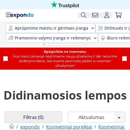
Aprūpinimo maistu ir gėrimais įranga
Dirbtuvės ir 
Pramoninio valymo įranga ir reikmenys
Biuro reik
Apsipirkite ne internetu:
šiuo metu Lietuvoje nepriimame naujų užsakymų ir dar neturime
atidarymo datos, bet esame pasiruošę padėti su esamais
užsakymais!
Didinamosios lempos
Filtras (0)
/
expondo
/
Kosmetiniai poreikiai
/
Kosmetiniai po