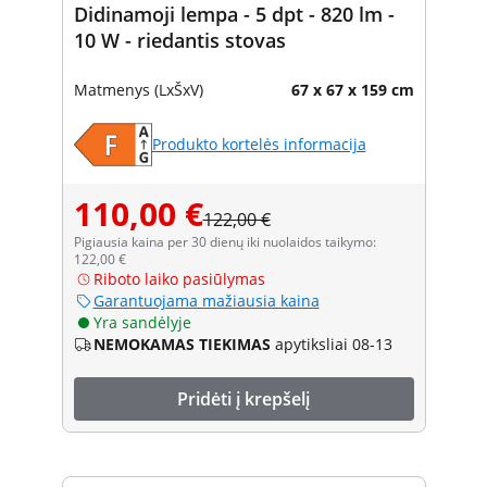
Didinamoji lempa - 5 dpt - 820 lm -
10 W - riedantis stovas
Matmenys (LxŠxV)
67 x 67 x 159 cm
Produkto kortelės informacija
110,00 €
122,00 €
Pigiausia kaina per 30 dienų iki nuolaidos taikymo:
122,00 €
Riboto laiko pasiūlymas
Garantuojama mažiausia kaina
Yra sandėlyje
NEMOKAMAS TIEKIMAS
apytiksliai 08-13
Pridėti į krepšelį