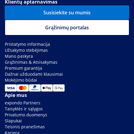
Klientų aptarnavimas
Susisiekite su mumis
Grąžinimų portalas
Pristatymo informacija
Užsakymo stebėjimas
Mano paskyra
Grąžinimas & Atsisakymas
Premium garantija
Dažnai užduodami klausimai
Mokėjimo būdai
Apie mus
expondo Partners
Taisyklės ir sąlygos
Privatumo duomenys
Slapukai
Teisinis pranešimas
Karjera