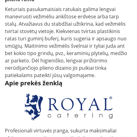
Keturiais pasukamaisiais ratukais galima lengvai
manevruoti vežimėliu ankštose erdvėse arba tarp
stalų. Atvažiavus du stabdžiai užtikrina, kad vežimėlis
tvirtai stovėtų vietoje. Kiekvienas tvirtas plastikinis
ratas turi guminį buferį, kuris sugeria ir apsaugo nuo
smūgių. Maitinimo vežimėlis švelniai ir tyliai juda ant
bet kokio tipo grindų, pvz., keraminių plytelių, medžio
ar parketo. Dėl higieniško, lengvai prižiūrimo
nerūdijančiojo plieno dizaino jis puikiai tinka
patiekalams pateikti jūsų valgomajame.
Apie prekės ženklą
Profesionali virtuvės įranga, sukurta maksimaliai