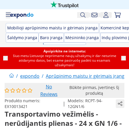
Mobilioji aprūpinimo maistu ir gėrimais įranga
Komercinė kep
Šaldymo įranga
Baro įranga
Mėsininko įranga
Indų plovimo 
Apsipirkite ne internetu:
šiuo metu Lietuvoje nepriimame naujų užsakymų ir dar neturime
atidarymo datos, bet esame pasiruošę padėti su esamais
užsakymais!
/
expondo
/
Aprūpinimo maistu ir gėrimais įranga
No
Būkite pirmas, įvertinęs šį
produktą
Reviews
Produkto numeris:
Modelis:
RCPT-94-
|
EX10013421
12GN1/6
Transportavimo vežimėlis -
nerūdijantis plienas - 24 x GN 1/6 -