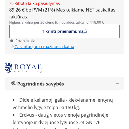
Riboto laiko pasiūlymas
89,26 € be PVM (21%)
Mes teikiame NET sąskaitas
faktūras.
Pigiausia kaina per 30 dienų iki nuolaidos taikymo: 118,00 €
Tikrinti prieinamumą
Išparduota
Garantuojama mažiausia kaina
Pagrindinės savybės
Didelė keliamoji galia - kiekviename lentynų
vežimėlio lygyje telpa iki 150 kg.
Erdvus - daug vietos vienoje pagrindinėje
lentynoje ir dviejuose lygiuose 24 GN 1/6