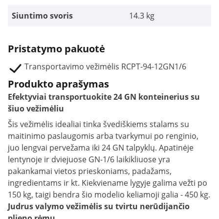
Siuntimo svoris
14.3 kg
Pristatymo pakuotė
Transportavimo vežimėlis RCPT-94-12GN1/6
Produkto aprašymas
Efektyviai transportuokite 24 GN konteinerius su
šiuo vežimėliu
Šis vežimėlis idealiai tinka švediškiems stalams su
maitinimo paslaugomis arba tvarkymui po renginio,
juo lengvai pervežama iki 24 GN talpyklų. Apatinėje
lentynoje ir dviejuose GN-1/6 laikikliuose yra
pakankamai vietos prieskoniams, padažams,
ingredientams ir kt. Kiekviename lygyje galima vežti po
150 kg, taigi bendra šio modelio keliamoji galia - 450 kg.
Judrus valymo vežimėlis su tvirtu nerūdijančio
plieno rėmu