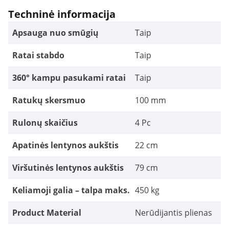
Techninė informacija
Apsauga nuo smūgių
Taip
Ratai stabdo
Taip
360° kampu pasukami ratai
Taip
Ratukų skersmuo
100 mm
Rulonų skaičius
4 Pc
Apatinės lentynos aukštis
22 cm
Viršutinės lentynos aukštis
79 cm
Keliamoji galia – talpa maks.
450 kg
Product Material
Nerūdijantis plienas