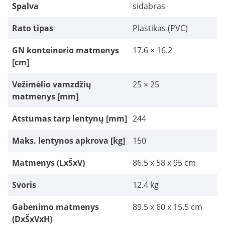
Spalva
sidabras
Rato tipas
Plastikas (PVC)
GN konteinerio matmenys
17.6 × 16.2
[cm]
Vežimėlio vamzdžių
25 × 25
matmenys [mm]
Atstumas tarp lentynų [mm]
244
Maks. lentynos apkrova [kg]
150
Matmenys (LxŠxV)
86.5 x 58 x 95 cm
Svoris
12.4 kg
Gabenimo matmenys
89.5 x 60 x 15.5 cm
(DxŠxVxH)