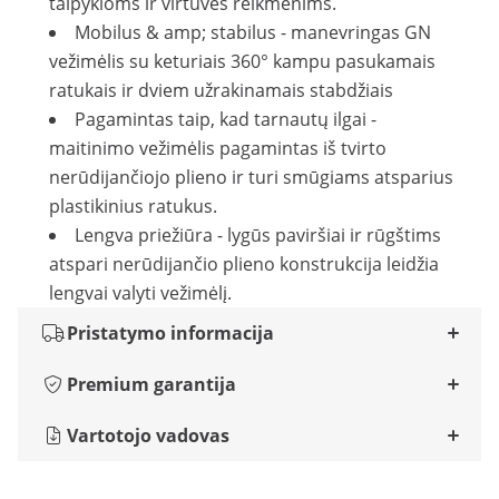
talpykloms ir virtuvės reikmenims.
Mobilus & amp; stabilus - manevringas GN
vežimėlis su keturiais 360° kampu pasukamais
ratukais ir dviem užrakinamais stabdžiais
Pagamintas taip, kad tarnautų ilgai -
maitinimo vežimėlis pagamintas iš tvirto
nerūdijančiojo plieno ir turi smūgiams atsparius
plastikinius ratukus.
Lengva priežiūra - lygūs paviršiai ir rūgštims
atspari nerūdijančio plieno konstrukcija leidžia
lengvai valyti vežimėlį.
Pristatymo informacija
Premium garantija
Vartotojo vadovas