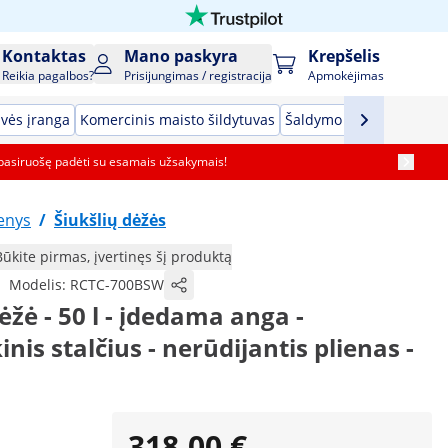
Kontaktas
Mano paskyra
Krepšelis
Reikia pagalbos?
Prisijungimas / registracija
Apmokėjimas
vės įranga
Komercinis maisto šildytuvas
Šaldymo įranga
Baro į
pasiruošę padėti su esamais užsakymais!
enys
/
Šiukšlių dėžės
Būkite pirmas, įvertinęs šį produktą
|
Modelis:
RCTC-700BSW
dėžė - 50 l - įdedama anga -
nis stalčius - nerūdijantis plienas -
318,00 €