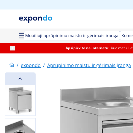
Mobilioji aprūpinimo maistu ir gėrimais įranga
Komer
Apsipirkite ne internetu:
šiuo metu Li
/
expondo
/
Aprūpinimo maistu ir gėrimais įranga