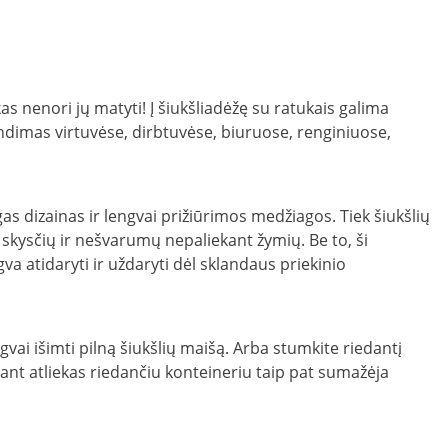
 nenori jų matyti! Į šiukšliadėžę su ratukais galima
rendimas virtuvėse, dirbtuvėse, biuruose, renginiuose,
ingas dizainas ir lengvai prižiūrimos medžiagos. Tiek šiukšlių
ų skysčių ir nešvarumų nepaliekant žymių. Be to, ši
va atidaryti ir uždaryti dėl sklandaus priekinio
ngvai išimti pilną šiukšlių maišą. Arba stumkite riedantį
žant atliekas riedančiu konteineriu taip pat sumažėja