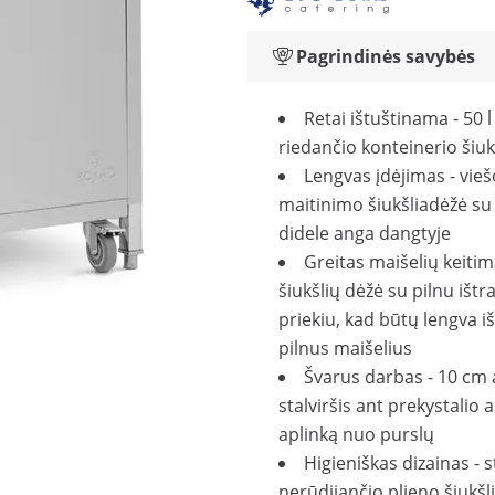
Pagrindinės savybės
Retai ištuštinama - 50 l
riedančio konteinerio šiuk
Lengvas įdėjimas - vieš
maitinimo šiukšliadėžė su
didele anga dangtyje
Greitas maišelių keitim
šiukšlių dėžė su pilnu išt
priekiu, kad būtų lengva iš
pilnus maišelius
Švarus darbas - 10 cm 
stalviršis ant prekystalio
aplinką nuo purslų
Higieniškas dizainas - s
nerūdijančio plieno šiukšl