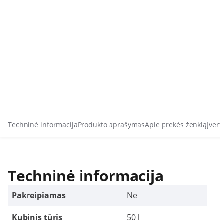
Techninė informacija
Produkto aprašymas
Apie prekės ženklą
Įver
Techninė informacija
Pakreipiamas
Ne
Kubinis tūris
50 l