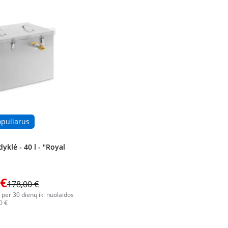
opuliarus
yklė - 40 l - "Royal
 €
178,00 €
 per 30 dienų iki nuolaidos
0 €