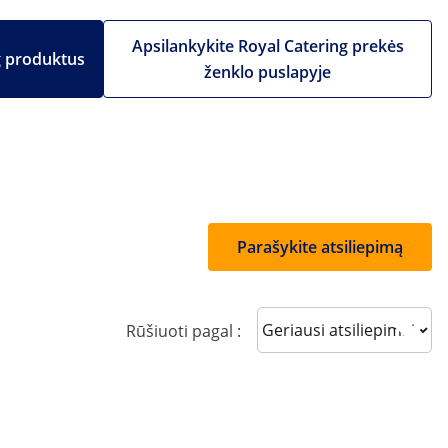
Apsilankykite Royal Catering prekės
g produktus
ženklo puslapyje
Parašykite atsiliepimą
Sort reviews
Rūšiuoti pagal :