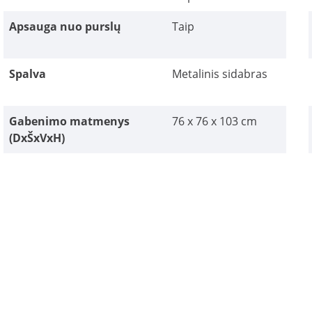
Apsauga nuo purslų
Taip
Spalva
Metalinis sidabras
Gabenimo matmenys
76 x 76 x 103 cm
(DxŠxVxH)