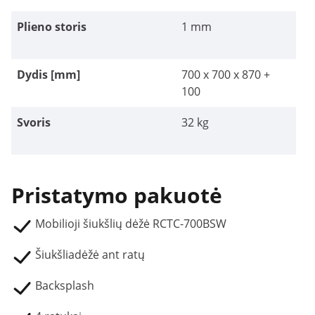
Plieno storis
1 mm
Dydis [mm]
700 x 700 x 870 +
100
Svoris
32 kg
Pristatymo pakuotė
Mobilioji šiukšlių dėžė RCTC-700BSW
Šiukšliadėžė ant ratų
Backsplash