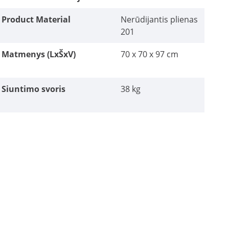
Product Material
Nerūdijantis plienas
201
Matmenys (LxŠxV)
70 x 70 x 97 cm
Siuntimo svoris
38 kg