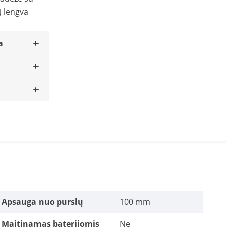
į lengva
a
Apsauga nuo purslų
100 mm
Maitinamas baterijomis
Ne