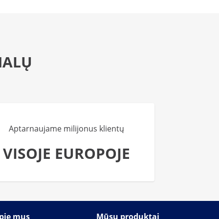
NALŲ
Aptarnaujame milijonus klientų
VISOJE EUROPOJE
pie mus
Mūsų produktai