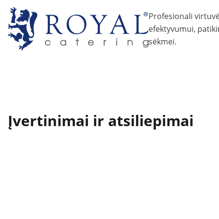
Profesionali virtuv
efektyvumui, patiki
sėkmei.
Įvertinimai ir atsiliepimai