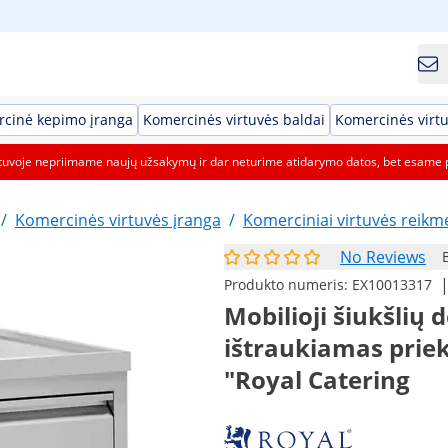
cinė kepimo įranga
Komercinės virtuvės baldai
Komercinės virtu
etuvoje nepriimame naujų užsakymų ir dar neturime atidarymo datos, bet esame 
/
Komercinės virtuvės įranga
/
Komerciniai virtuvės reikm
No Reviews
Produkto numeris:
EX10013317
Mobilioji šiukšlių 
ištraukiamas prieki
"Royal Catering