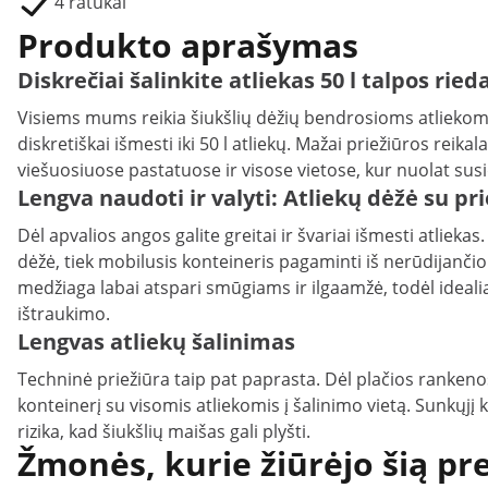
4 ratukai
Produkto aprašymas
Diskrečiai šalinkite atliekas 50 l talpos rie
Visiems mums reikia šiukšlių dėžių bendrosioms atliekoms
diskretiškai išmesti iki 50 l atliekų. Mažai priežiūros rei
viešuosiuose pastatuose ir visose vietose, kur nuolat susi
Lengva naudoti ir valyti: Atliekų dėžė su pr
Dėl apvalios angos galite greitai ir švariai išmesti atliekas
dėžė, tiek mobilusis konteineris pagaminti iš nerūdijančio 
medžiaga labai atspari smūgiams ir ilgaamžė, todėl idealia
ištraukimo.
Lengvas atliekų šalinimas
Techninė priežiūra taip pat paprasta. Dėl plačios rankenos g
konteinerį su visomis atliekomis į šalinimo vietą. Sunkųjį
rizika, kad šiukšlių maišas gali plyšti.
Žmonės, kurie žiūrėjo šią pr