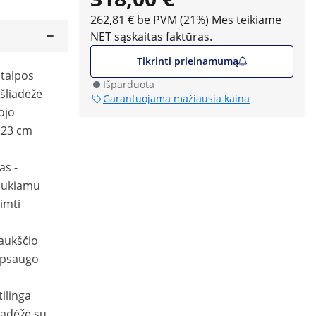
262,81 € be PVM (21%)
Mes teikiame
NET sąskaitas faktūras.
Tikrinti prieinamumą
 talpos
Išparduota
šliadėžė
Garantuojama mažiausia kaina
ojo
 23 cm
as -
raukiamu
imti
aukščio
 apsaugo
tilinga
iadėžė su