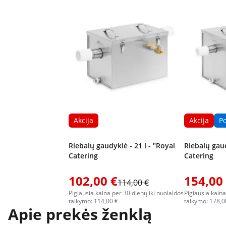
Akcija
Akcija
P
Riebalų gaudyklė - 21 l - "Royal
Riebalų gaud
Catering
Catering
102,00 €
154,00
114,00 €
Pigiausia kaina per 30 dienų iki nuolaidos
Pigiausia kaina
taikymo: 114,00 €
taikymo: 178,0
Apie prekės ženklą