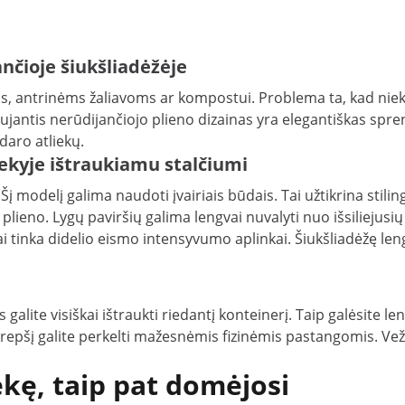
dančioje šiukšliadėžėje
, antrinėms žaliavoms ar kompostui. Problema ta, kad niekas
kalaujantis nerūdijančiojo plieno dizainas yra elegantiškas sp
daro atliekų.
iekyje ištraukiamu stalčiumi
. Šį modelį galima naudoti įvairiais būdais. Tai užtikrina stil
plieno. Lygų paviršių galima lengvai nuvalyti nuo išsiliejusi
i tinka didelio eismo intensyvumo aplinkai. Šiukšliadėžę leng
alite visiškai ištraukti riedantį konteinerį. Taip galėsite le
 krepšį galite perkelti mažesnėmis fizinėmis pastangomis. Ve
ekę, taip pat domėjosi