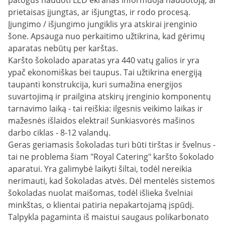
patogus naudoti LED ekranas informuoja naudotoją, ar
prietaisas įjungtas, ar išjungtas, ir rodo procesą.
Įjungimo / išjungimo jungiklis yra atskirai įrenginio
šone. Apsauga nuo perkaitimo užtikrina, kad gėrimų
aparatas nebūtų per karštas.
Karšto šokolado aparatas yra 440 vatų galios ir yra
ypač ekonomiškas bei taupus. Tai užtikrina energiją
taupanti konstrukcija, kuri sumažina energijos
suvartojimą ir prailgina atskirų įrenginio komponentų
tarnavimo laiką - tai reiškia: ilgesnis veikimo laikas ir
mažesnės išlaidos elektrai! Sunkiasvorės mašinos
darbo ciklas - 8-12 valandų.
Geras geriamasis šokoladas turi būti tirštas ir švelnus -
tai ne problema šiam "Royal Catering" karšto šokolado
aparatui. Yra galimybė laikyti šiltai, todėl nereikia
nerimauti, kad šokoladas atvės. Dėl mentelės sistemos
šokoladas nuolat maišomas, todėl išlieka švelniai
minkštas, o klientai patiria nepakartojamą įspūdį.
Talpykla pagaminta iš maistui saugaus polikarbonato