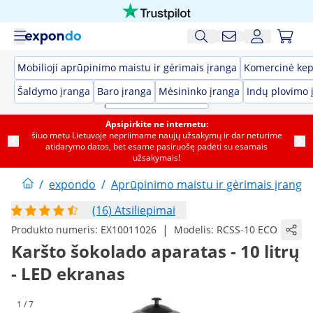
Mobilioji aprūpinimo maistu ir gėrimais įranga
Komercinė kep
Šaldymo įranga
Baro įranga
Mėsininko įranga
Indų plovimo 
Apsipirkite ne internetu:
šiuo metu Lietuvoje nepriimame naujų užsakymų ir dar neturime
atidarymo datos, bet esame pasiruošę padėti su esamais
užsakymais!
/
expondo
/
Aprūpinimo maistu ir gėrimais įranga
(16) Atsiliepimai
|
Produkto numeris:
EX10011026
Modelis:
RCSS-10 ECO
Karšto šokolado aparatas - 10 litrų
- LED ekranas
1 / 7