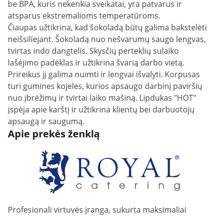
be BPA, kuris nekenkia sveikatai, yra patvarus ir
atsparus ekstremalioms temperatūroms.
Čiaupas užtikrina, kad šokoladą būtų galima bakstelėti
neišsiliejant. Šokoladą nuo nešvarumų saugo lengvas,
tvirtas indo dangtelis. Skysčių perteklių sulaiko
lašėjimo padėklas ir užtikrina švarią darbo vietą.
Prireikus jį galima nuimti ir lengvai išvalyti. Korpusas
turi gumines kojeles, kurios apsaugo darbinį paviršių
nuo įbrėžimų ir tvirtai laiko mašiną. Lipdukas "HOT"
įspėja apie karštį ir užtikrina klientų bei darbuotojų
apsaugą ir saugumą.
Apie prekės ženklą
Profesionali virtuvės įranga, sukurta maksimaliai