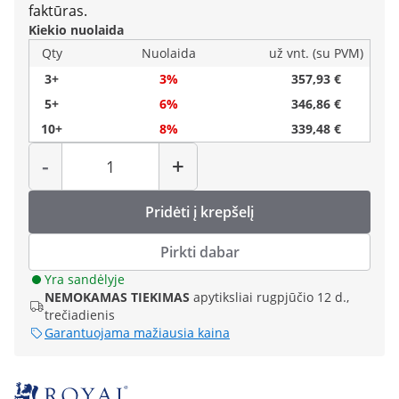
faktūras.
Kiekio nuolaida
Qty
Nuolaida
už vnt. (su PVM)
3+
3%
357,93 €
5+
6%
346,86 €
10+
8%
339,48 €
Kiekis
-
+
Pridėti į krepšelį
Pirkti dabar
Yra sandėlyje
NEMOKAMAS TIEKIMAS
apytiksliai rugpjūčio 12 d.,
trečiadienis
Garantuojama mažiausia kaina