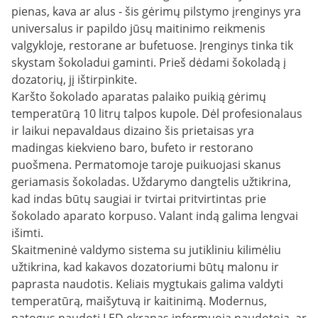
pienas, kava ar alus - šis gėrimų pilstymo įrenginys yra
universalus ir papildo jūsų maitinimo reikmenis
valgykloje, restorane ar bufetuose. Įrenginys tinka tik
skystam šokoladui gaminti. Prieš dėdami šokoladą į
dozatorių, jį ištirpinkite.
Karšto šokolado aparatas palaiko puikią gėrimų
temperatūrą 10 litrų talpos kupole. Dėl profesionalaus
ir laikui nepavaldaus dizaino šis prietaisas yra
madingas kiekvieno baro, bufeto ir restorano
puošmena. Permatomoje taroje puikuojasi skanus
geriamasis šokoladas. Uždarymo dangtelis užtikrina,
kad indas būtų saugiai ir tvirtai pritvirtintas prie
šokolado aparato korpuso. Valant indą galima lengvai
išimti.
Skaitmeninė valdymo sistema su jutikliniu kilimėliu
užtikrina, kad kakavos dozatoriumi būtų malonu ir
paprasta naudotis. Keliais mygtukais galima valdyti
temperatūrą, maišytuvą ir kaitinimą. Modernus,