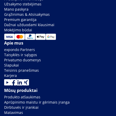
Užsakymo stebėjimas
Mano paskyra
Grąžinimas & Atsisakymas
Premium garantija
Dažnai užduodami klausimai
Mokėjimo būdai
Apie mus
expondo Partners
Taisyklės ir sąlygos
Privatumo duomenys
Slapukai
Teisinis pranešimas
Karjera
Mūsų produktai
Produkto atšaukimas
Aprūpinimo maistu ir gėrimais įranga
Dirbtuvės ir įrankiai
Matavimas