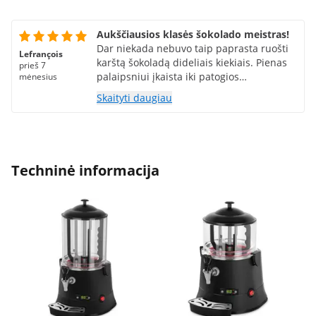
Aukščiausios klasės šokolado meistras!
Dar niekada nebuvo taip paprasta ruošti
Lefrançois
karštą šokoladą dideliais kiekiais. Pienas
prieš 7
palaipsniui įkaista iki patogios
mėnesius
temperatūros, kad klientai galėtų jį gerti.
Skaityti daugiau
Pienas nepridega, o valymas greitas ir
paprastas. Labai rekomenduoju!
Techninė informacija