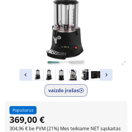
vaizdo įrašas
Populiarus
369,00 €
304,96 € be PVM (21%)
Mes teikiame NET sąskaitas