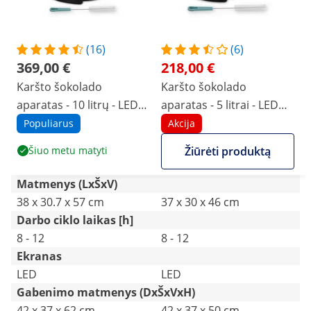
(16)
(6)
369,00 €
218,00 €
Karšto šokolado
Karšto šokolado
aparatas - 10 litrų - LED
aparatas - 5 litrai - LED
ekranas
ekranas
Populiarus
Akcija
Šiuo metu matyti
Žiūrėti produktą
Matmenys (LxŠxV)
38 x 30.7 x 57 cm
37 x 30 x 46 cm
Darbo ciklo laikas [h]
8 - 12
8 - 12
Ekranas
LED
LED
Gabenimo matmenys (DxŠxVxH)
42 x 37 x 62 cm
42 x 37 x 50 cm