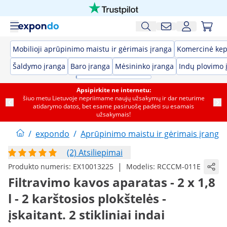
Mobilioji aprūpinimo maistu ir gėrimais įranga
Komercinė kep
Šaldymo įranga
Baro įranga
Mėsininko įranga
Indų plovimo 
Apsipirkite ne internetu:
šiuo metu Lietuvoje nepriimame naujų užsakymų ir dar neturime
atidarymo datos, bet esame pasiruošę padėti su esamais
užsakymais!
/
expondo
/
Aprūpinimo maistu ir gėrimais įranga
(2) Atsiliepimai
|
Produkto numeris:
EX10013225
Modelis:
RCCCM-011E
Filtravimo kavos aparatas - 2 x 1,8
l - 2 karštosios plokštelės -
įskaitant. 2 stikliniai indai