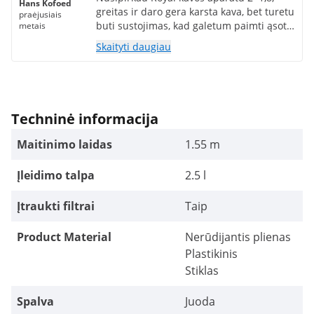
Hans Kofoed
greitas ir daro gera karsta kava, bet turetu
praėjusiais
buti sustojimas, kad galetum paimti ąsotį,
metais
kol jis nesibaigs varvėti.
Skaityti daugiau
Techninė informacija
Maitinimo laidas
1.55 m
Įleidimo talpa
2.5 l
Įtraukti filtrai
Taip
Product Material
Nerūdijantis plienas
Plastikinis
Stiklas
Spalva
Juoda