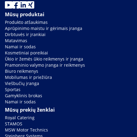
Mūsų produktai
Produkto atšaukimas
Aprūpinimo maistu ir gėrimais įranga
Dirbtuvės ir įrankiai
Matavimas
Namai ir sodas
Kosmetiniai poreikiai
Ūkio ir žemės ūkio reikmenys ir įranga
Pramoninio valymo įranga ir reikmenys
Biuro reikmenys
Mobilumas ir priežiūra
Viešbučių įranga
Sportas
Gamyklinis brokas
Namai ir sodas
Mūsų prekių ženklai
Royal Catering
STAMOS
MSW Motor Technics
Steinberg Systems