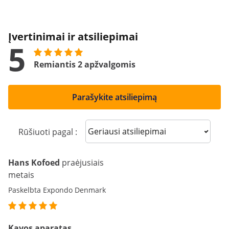
Įvertinimai ir atsiliepimai
5
Remiantis 2 apžvalgomis
Parašykite atsiliepimą
Sort reviews
Rūšiuoti pagal :
Hans Kofoed
praėjusiais
metais
Paskelbta Expondo Denmark
Kavos aparatas