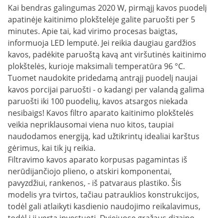
Kai bendras galingumas 2020 W, pirmąjį kavos puodelį
apatinėje kaitinimo plokštelėje galite paruošti per 5
minutes. Apie tai, kad virimo procesas baigtas,
informuoja LED lemputė. Jei reikia daugiau gardžios
kavos, padėkite paruoštą kavą ant viršutinės kaitinimo
plokštelės, kurioje maksimali temperatūra 96 °C.
Tuomet naudokite pridedamą antrąjį puodelį naujai
kavos porcijai paruošti - o kadangi per valandą galima
paruošti iki 100 puodelių, kavos atsargos niekada
nesibaigs! Kavos filtro aparato kaitinimo plokštelės
veikia nepriklausomai viena nuo kitos, taupiai
naudodamos energiją, kad užtikrintų idealiai karštus
gėrimus, kai tik jų reikia.
Filtravimo kavos aparato korpusas pagamintas iš
nerūdijančiojo plieno, o atskiri komponentai,
pavyzdžiui, rankenos, - iš patvaraus plastiko. Šis
modelis yra tvirtos, tačiau patrauklios konstrukcijos,
todėl gali atlaikyti kasdienio naudojimo reikalavimus,