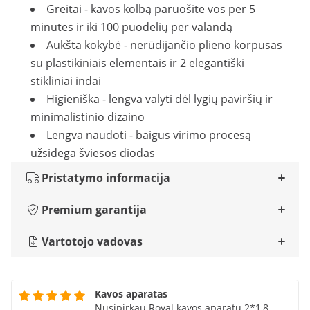
Greitai - kavos kolbą paruošite vos per 5
minutes ir iki 100 puodelių per valandą
Aukšta kokybė - nerūdijančio plieno korpusas
su plastikiniais elementais ir 2 elegantiški
stikliniai indai
Higieniška - lengva valyti dėl lygių paviršių ir
minimalistinio dizaino
Lengva naudoti - baigus virimo procesą
užsidega šviesos diodas
Pristatymo informacija
Premium garantija
Vartotojo vadovas
Kavos aparatas
Nusipirkau Royal kavos aparatu 2*1,8,