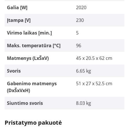
Galia [W]
2020
Įtampa [V]
230
Virimo laikas [min.]
5
Maks. temperatūra [°C]
96
Matmenys (LxŠxV)
45 x 20.5 x 62 cm
Svoris
6.65 kg
Gabenimo matmenys
51 x 27 x 52.5 cm
(DxŠxVxH)
Siuntimo svoris
8.03 kg
Pristatymo pakuotė