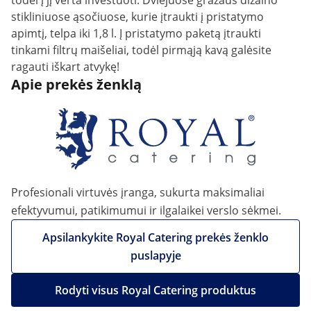
todėl į jį verta investuoti. Dviejuose gražaus dizaino
stikliniuose ąsočiuose, kurie įtraukti į pristatymo
apimtį, telpa iki 1,8 l. Į pristatymo paketą įtraukti
tinkami filtrų maišeliai, todėl pirmąją kavą galėsite
ragauti iškart atvykę!
Apie prekės ženklą
Profesionali virtuvės įranga, sukurta maksimaliai
efektyvumui, patikimumui ir ilgalaikei verslo sėkmei.
Apsilankykite Royal Catering prekės ženklo
puslapyje
Rodyti visus Royal Catering produktus