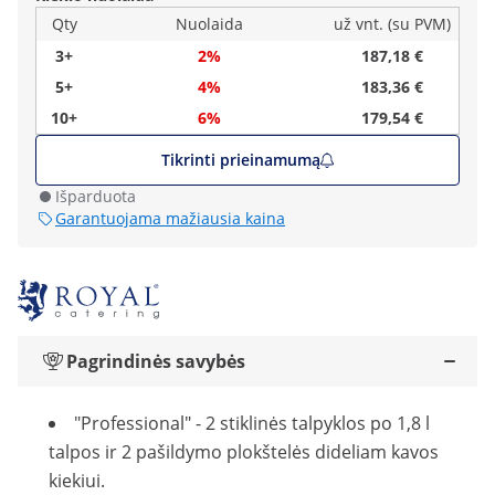
Qty
Nuolaida
už vnt. (su PVM)
3+
2%
187,18 €
5+
4%
183,36 €
10+
6%
179,54 €
Tikrinti prieinamumą
Išparduota
Garantuojama mažiausia kaina
Pagrindinės savybės
"Professional" - 2 stiklinės talpyklos po 1,8 l
talpos ir 2 pašildymo plokštelės dideliam kavos
kiekiui.