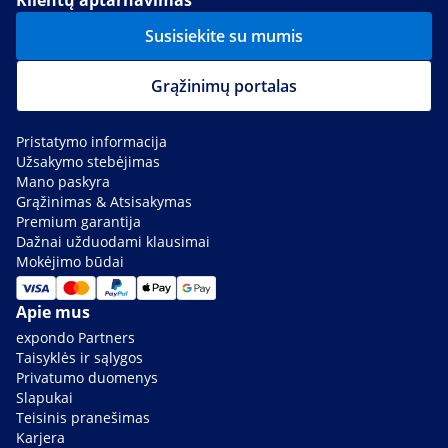
Klientų aptarnavimas
Susisiekite su mumis
Grąžinimų portalas
Pristatymo informacija
Užsakymo stebėjimas
Mano paskyra
Grąžinimas & Atsisakymas
Premium garantija
Dažnai užduodami klausimai
Mokėjimo būdai
Apie mus
expondo Partners
Taisyklės ir sąlygos
Privatumo duomenys
Slapukai
Teisinis pranešimas
Karjera