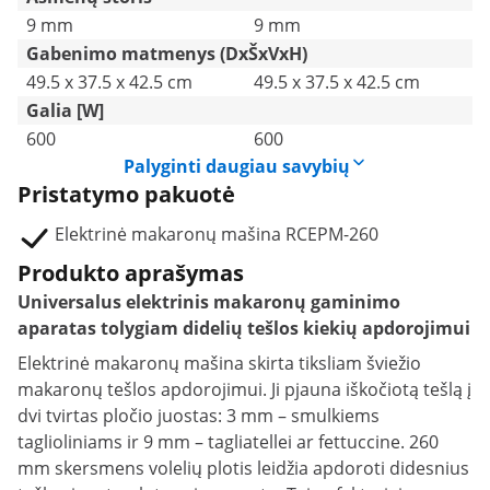
9 mm
9 mm
Gabenimo matmenys (DxŠxVxH)
49.5 x 37.5 x 42.5 cm
49.5 x 37.5 x 42.5 cm
Galia [W]
600
600
Palyginti daugiau savybių
Pristatymo pakuotė
Elektrinė makaronų mašina RCEPM-260
Produkto aprašymas
Universalus elektrinis makaronų gaminimo
aparatas tolygiam didelių tešlos kiekių apdorojimui
Elektrinė makaronų mašina skirta tiksliam šviežio
makaronų tešlos apdorojimui. Ji pjauna iškočiotą tešlą į
dvi tvirtas pločio juostas: 3 mm – smulkiems
taglioliniams ir 9 mm – tagliatellei ar fettuccine. 260
mm skersmens volelių plotis leidžia apdoroti didesnius