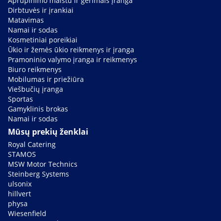
Aprūpinimo maistu ir gėrimais įranga
Dirbtuvės ir įrankiai
Matavimas
Namai ir sodas
Kosmetiniai poreikiai
Ūkio ir žemės ūkio reikmenys ir įranga
Pramoninio valymo įranga ir reikmenys
Biuro reikmenys
Mobilumas ir priežiūra
Viešbučių įranga
Sportas
Gamyklinis brokas
Namai ir sodas
Mūsų prekių ženklai
Royal Catering
STAMOS
MSW Motor Technics
Steinberg Systems
ulsonix
hillvert
physa
Wiesenfield