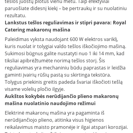
tešlos juostų plotus vienu metu. Taip efektyviai
paruošiate didesnį kiekį – be pertraukų ir su nuolatiniu
rezultatu.
Lankstus tešlos reguliavimas ir stipri pavara: Royal
Catering makaronų mašina
Paleidimas vyksta naudojant 600 W elektros variklį,
kuris nuolat ir tolygiai valdo tešlos iškočiojimo mašiną.
Sukimosi būgnus galite nustatyti nuo 1 iki 14 mm, kad
tiksliai apibrėžtumėte norimą tešlos storį. Šis
reguliavimas yra mechaniniu būdu paprastas ir leidžia
gaminti įvairių rūšių pastą su skirtinga tekstūra.
Tolygus priekinis greitis padeda švariai iškočioti tešlą
visame volelių pločio ilgyje.
Aukštos kokybės nerūdijančio plieno makaronų
mašina nuolatinio naudojimo režimui
Elektrinė makaronų mašina yra pagaminta iš
nerūdijančiojo plieno, atitinka visus higienos
reikalavimus maisto pramonėje ir ilgai atspari korozijai.