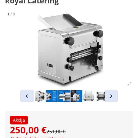
Royal Catering
1 / 8
Akcija
250,00 €
251,00 €