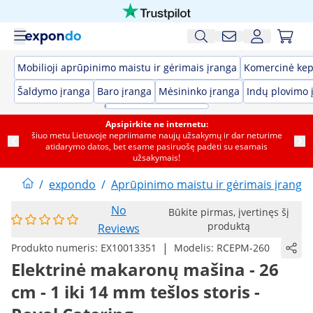
Mobilioji aprūpinimo maistu ir gėrimais įranga
Komercinė kep
Šaldymo įranga
Baro įranga
Mėsininko įranga
Indų plovimo 
Apsipirkite ne internetu:
šiuo metu Lietuvoje nepriimame naujų užsakymų ir dar neturime
atidarymo datos, bet esame pasiruošę padėti su esamais
užsakymais!
/
expondo
/
Aprūpinimo maistu ir gėrimais įranga
No
Būkite pirmas, įvertinęs šį
produktą
Reviews
|
Produkto numeris:
EX10013351
Modelis:
RCEPM-260
Elektrinė makaronų mašina - 26
cm - 1 iki 14 mm tešlos storis -