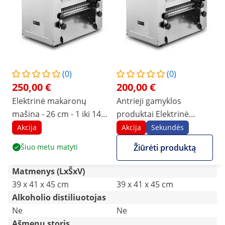
(0)
(0)
250,00 €
200,00 €
Elektrinė makaronų
Antrieji gamyklos
mašina - 26 cm - 1 iki 14
produktai Elektrinė
mm tešlos storis - Royal
makaronų mašina - 26
Akcija
Akcija
Sekundės
Catering
cm - 1 iki 14 mm tešlos
Šiuo metu matyti
Žiūrėti produktą
storis - Royal Catering
Matmenys (LxŠxV)
39 x 41 x 45 cm
39 x 41 x 45 cm
Alkoholio distiliuotojas
Ne
Ne
Ašmenų storis