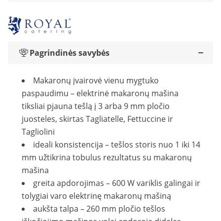
Pagrindinės savybės
Makaronų įvairovė vienu mygtuko
paspaudimu – elektrinė makaronų mašina
tiksliai pjauna tešlą į 3 arba 9 mm pločio
juosteles, skirtas Tagliatelle, Fettuccine ir
Tagliolini
ideali konsistencija – tešlos storis nuo 1 iki 14
mm užtikrina tobulus rezultatus su makaronų
mašina
greita apdorojimas – 600 W variklis galingai ir
tolygiai varo elektrinę makaronų mašiną
aukšta talpa – 260 mm pločio tešlos