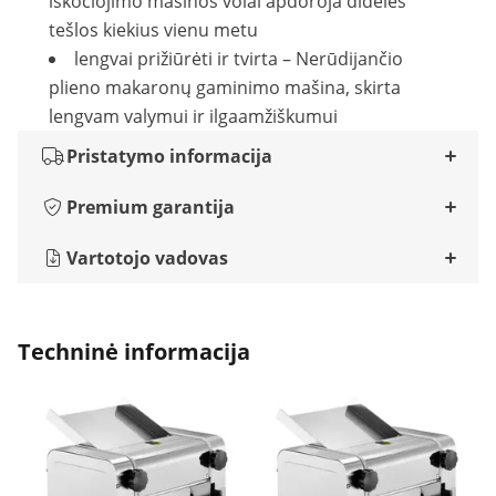
iškočiojimo mašinos volai apdoroja dideles
tešlos kiekius vienu metu
lengvai prižiūrėti ir tvirta – Nerūdijančio
plieno makaronų gaminimo mašina, skirta
lengvam valymui ir ilgaamžiškumui
Pristatymo informacija
Premium garantija
Vartotojo vadovas
Techninė informacija