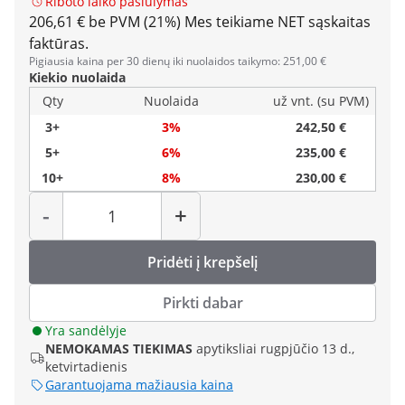
Riboto laiko pasiūlymas
206,61 € be PVM (21%)
Mes teikiame NET sąskaitas
faktūras.
Pigiausia kaina per 30 dienų iki nuolaidos taikymo: 251,00 €
Kiekio nuolaida
Qty
Nuolaida
už vnt. (su PVM)
3+
3%
242,50 €
5+
6%
235,00 €
10+
8%
230,00 €
Kiekis
-
+
Pridėti į krepšelį
Pirkti dabar
Yra sandėlyje
NEMOKAMAS TIEKIMAS
apytiksliai rugpjūčio 13 d.,
ketvirtadienis
Garantuojama mažiausia kaina