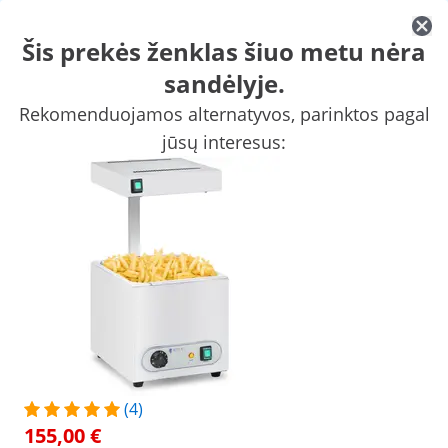
Šis prekės ženklas šiuo metu nėra
sandėlyje.
Mobilioji aprūpinimo maistu ir gėrimais įranga
Komercinė kep
Rekomenduojamos alternatyvos, parinktos pagal
Šaldymo įranga
Baro įranga
Mėsininko įranga
Indų plovimo 
jūsų interesus:
Apsipirkite ne internetu:
šiuo metu Lietuvoje nepriimame naujų užsakymų ir dar neturime
atidarymo datos, bet esame pasiruošę padėti su esamais
užsakymais!
Žmonės, kurie žiūrėjo šią prekę, taip pat domėjosi
Šildymo padėklas - 3 x 2 l -
Nerūdijančio plieno šilumą
400 W
palaikantis padėklas - 600
vatų - 100 cm
77,00 €
169,00 €
/
expondo
/
Aprūpinimo maistu ir gėrimais įranga
(4)
155,00 €
No
Būkite pirmas, įvertinęs šį