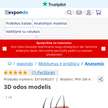
Praktikos baldai
Anatomijos modeliai
Vaikštynė su ratukais
Apsipirkite ne internetu:
šiuo metu Lietuvoje nepriimame naujų užsakymų ir dar neturime
atidarymo datos, bet esame pasiruošę padėti su esamais
užsakymais!
/
expondo
/
Mobilumas ir priežiūra
/
Anatomijos
(1) Peržiūrėti
|
Produkto numeris:
EX10040257
Modelis:
PHY-SM-4
3D odos modelis
1 / 4