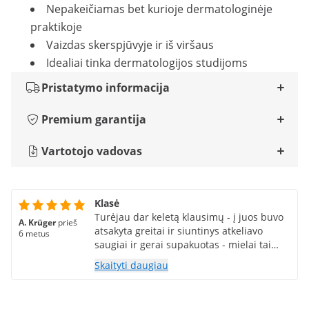
Nepakeičiamas bet kurioje dermatologinėje
praktikoje
Vaizdas skerspjūvyje ir iš viršaus
Idealiai tinka dermatologijos studijoms
Pristatymo informacija
Premium garantija
Vartotojo vadovas
Klasė
Turėjau dar keletą klausimų - į juos buvo
A. Krüger
prieš
atsakyta greitai ir siuntinys atkeliavo
6 metus
saugiai ir gerai supakuotas - mielai tai
daryčiau
Skaityti daugiau