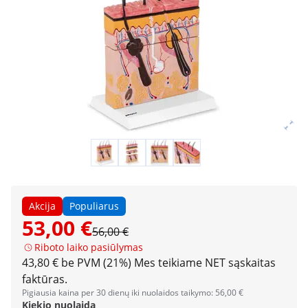
Akcija
Populiarus
53,00 €
56,00 €
Riboto laiko pasiūlymas
43,80 € be PVM (21%)
Mes teikiame NET sąskaitas
faktūras.
Pigiausia kaina per 30 dienų iki nuolaidos taikymo: 56,00 €
Kiekio nuolaida