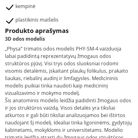
kempinė
plastikinis maišelis
Produkto aprašymas
3D odos modelis
„Physa“ trimatis odos modelis PHY-SM-4 vaizduoja
labai padidintą reprezentatyvų žmogaus odos
struktūros pjūvį. Visi trys odos sluoksniai rodomi
visomis detalėmis, įskaitant plaukų folikulus, prakaito
liaukas, riebalinį audinį ir limfagysles. Medicininis
modelis puikiai tinka naudoti kaip medicininį
vizualizavimo ir mokymo modelį.
Šis anatominis modelis leidžia padidinti žmogaus odos
ir jos struktūros vaizdą. Visos detalės yra tiksliai
atkurtos ir gali būti tiksliai analizuojamos bei ištirtos
naudojant šį modelį. Idealiai tinka ligoninėms, gydytojų
kabinetams, mokykloms ir universitetams. Modelio
trimatis leidžia atrasti du žmogaus odos struktūros