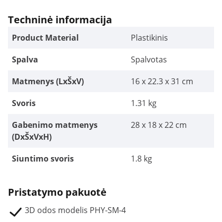
Techninė informacija
Product Material
Plastikinis
Spalva
Spalvotas
Matmenys (LxŠxV)
16 x 22.3 x 31 cm
Svoris
1.31 kg
Gabenimo matmenys
28 x 18 x 22 cm
(DxŠxVxH)
Siuntimo svoris
1.8 kg
Pristatymo pakuotė
3D odos modelis PHY-SM-4