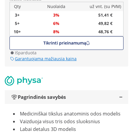
Qty
Nuolaida
už vnt. (su PVM)
3+
3%
51,41 €
5+
6%
49,82 €
10+
8%
48,76 €
Tikrinti prieinamumą
Išparduota
Garantuojama mažiausia kaina
Pagrindinės savybės
Mediciniškai tikslus anatominis odos modelis
Vaizduoja visus tris odos sluoksnius
Labai detalus 3D modelis