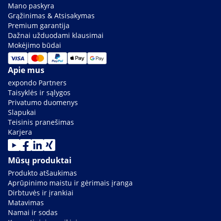
Mano paskyra
Grąžinimas & Atsisakymas
Premium garantija
Dažnai užduodami klausimai
Mokėjimo būdai
Apie mus
expondo Partners
Taisyklės ir sąlygos
Privatumo duomenys
Slapukai
Teisinis pranešimas
Karjera
Mūsų produktai
Produkto atšaukimas
Aprūpinimo maistu ir gėrimais įranga
Dirbtuvės ir įrankiai
Matavimas
Namai ir sodas