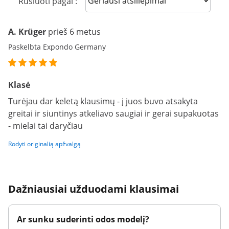
Rūšiuoti pagal :
A. Krüger
prieš 6 metus
Paskelbta Expondo Germany
Klasė
Turėjau dar keletą klausimų - į juos buvo atsakyta
greitai ir siuntinys atkeliavo saugiai ir gerai supakuotas
- mielai tai daryčiau
Rodyti originalią apžvalgą
Dažniausiai užduodami klausimai
Ar sunku suderinti odos modelį?