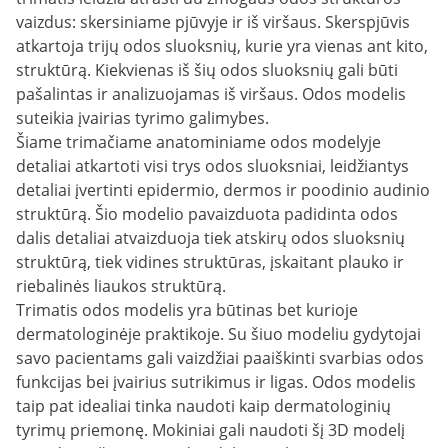
vaizdus: skersiniame pjūvyje ir iš viršaus. Skerspjūvis
atkartoja trijų odos sluoksnių, kurie yra vienas ant kito,
struktūrą. Kiekvienas iš šių odos sluoksnių gali būti
pašalintas ir analizuojamas iš viršaus. Odos modelis
suteikia įvairias tyrimo galimybes.
Šiame trimačiame anatominiame odos modelyje
detaliai atkartoti visi trys odos sluoksniai, leidžiantys
detaliai įvertinti epidermio, dermos ir poodinio audinio
struktūrą. Šio modelio pavaizduota padidinta odos
dalis detaliai atvaizduoja tiek atskirų odos sluoksnių
struktūrą, tiek vidines struktūras, įskaitant plauko ir
riebalinės liaukos struktūrą.
Trimatis odos modelis yra būtinas bet kurioje
dermatologinėje praktikoje. Su šiuo modeliu gydytojai
savo pacientams gali vaizdžiai paaiškinti svarbias odos
funkcijas bei įvairius sutrikimus ir ligas. Odos modelis
taip pat idealiai tinka naudoti kaip dermatologinių
tyrimų priemonę. Mokiniai gali naudoti šį 3D modelį