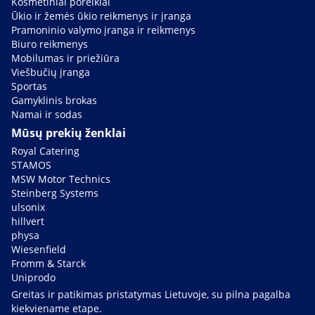
Kosmetiniai poreikiai
Ūkio ir žemės ūkio reikmenys ir įranga
Pramoninio valymo įranga ir reikmenys
Biuro reikmenys
Mobilumas ir priežiūra
Viešbučių įranga
Sportas
Gamyklinis brokas
Namai ir sodas
Mūsų prekių ženklai
Royal Catering
STAMOS
MSW Motor Technics
Steinberg Systems
ulsonix
hillvert
physa
Wiesenfield
Fromm & Starck
Uniprodo
Greitas ir patikimas pristatymas Lietuvoje, su pilna pagalba
kiekviename etape.