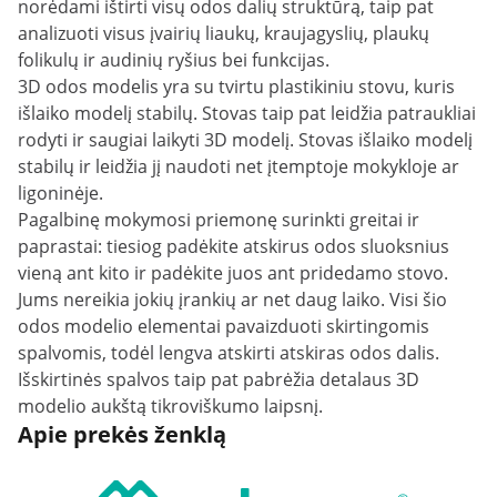
norėdami ištirti visų odos dalių struktūrą, taip pat
analizuoti visus įvairių liaukų, kraujagyslių, plaukų
folikulų ir audinių ryšius bei funkcijas.
3D odos modelis yra su tvirtu plastikiniu stovu, kuris
išlaiko modelį stabilų. Stovas taip pat leidžia patraukliai
rodyti ir saugiai laikyti 3D modelį. Stovas išlaiko modelį
stabilų ir leidžia jį naudoti net įtemptoje mokykloje ar
ligoninėje.
Pagalbinę mokymosi priemonę surinkti greitai ir
paprastai: tiesiog padėkite atskirus odos sluoksnius
vieną ant kito ir padėkite juos ant pridedamo stovo.
Jums nereikia jokių įrankių ar net daug laiko. Visi šio
odos modelio elementai pavaizduoti skirtingomis
spalvomis, todėl lengva atskirti atskiras odos dalis.
Išskirtinės spalvos taip pat pabrėžia detalaus 3D
modelio aukštą tikroviškumo laipsnį.
Apie prekės ženklą