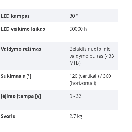
LED kampas
30 °
LED veikimo laikas
50000 h
Valdymo režimas
Belaidis nuotolinio
valdymo pultas (433
MHz)
Sukimasis [°]
120 (vertikali) / 360
(horizontali)
Įėjimo įtampa [V]
9 - 32
Svoris
2.7 kg