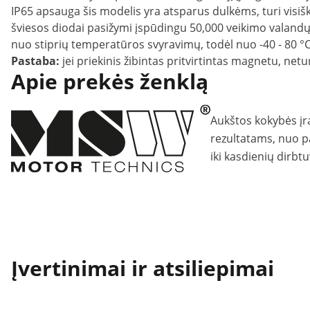
IP65 apsauga šis modelis yra atsparus dulkėms, turi vis
šviesos diodai pasižymi įspūdingu 50,000 veikimo valandų ta
nuo stiprių temperatūros svyravimų, todėl nuo -40 - 80 °
Pastaba:
jei priekinis žibintas pritvirtintas magnetu, n
Apie prekės ženklą
Aukštos kokybės įr
rezultatams, nuo p
iki kasdienių dirbt
Įvertinimai ir atsiliepimai