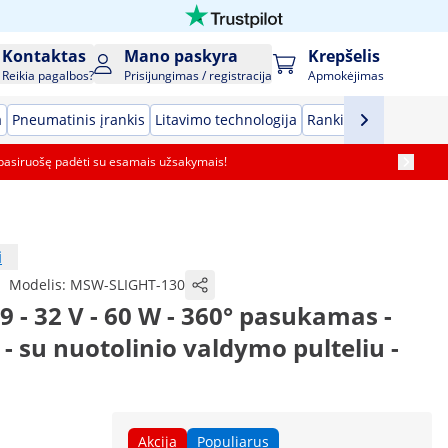
Kontaktas
Mano paskyra
Krepšelis
Reikia pagalbos?
Prisijungimas / registracija
Apmokėjimas
a
Pneumatinis įrankis
Litavimo technologija
Rankiniai įrankiai
G
pasiruošę padėti su esamais užsakymais!
i
|
Modelis:
MSW-SLIGHT-130
9 - 32 V - 60 W - 360° pasukamas -
- su nuotolinio valdymo pulteliu -
Akcija
Populiarus