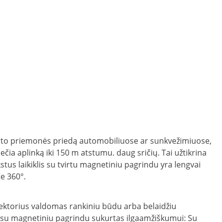
orto priemonės priedą automobiliuose ar sunkvežimiuose,
ečia aplinką iki 150 m atstumu. daug sričių. Tai užtikrina
stus laikiklis su tvirtu magnetiniu pagrindu yra lengvai
e 360°.
ožektorius valdomas rankiniu būdu arba belaidžiu
tas su magnetiniu pagrindu sukurtas ilgaamžiškumui: Su