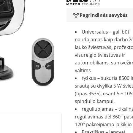
Pagrindinės savybės
Universalus – gali būti
naudojamas kaip darbo ži
lauko šviestuvas, prožekto
visureigio šviestuvas ir
automobiliams, sunkveži
valtims
ryškus – sukuria 8500 
srautą su dvylika 5 W švi
(tipas 3535), esant 5 + 105
spindulio kampui.
reguliuojamas – tikslin
reguliavimas dėl 360° pa
120° pakreipiamo laikiklio
Praktiškas – lengvai