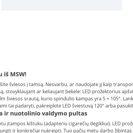
u iš MSW!
te šviesos į tamsą. Nesvarbu, ar naudojate jį kaip transp
ą, stovyklaujant ar keliaujant bekele: LED prožektorius apšvi
 lm šviesos srautą, kurio spindulio kampas yra 5 + 105°. Lank
mi tai padaryti, pakreipkite LED šviestuvą 120° arba pasukit
a ir nuotolinio valdymo pultas
otu įtampos kištuku (adapteriu cigarečių degikliui). LED pr
 išjungti ir konkrečiai nukreipti. Tuo pačiu metu darbo žibin