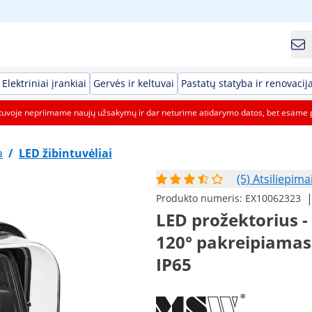
Elektriniai įrankiai
Gervės ir keltuvai
Pastatų statyba ir renovacij
etuvoje nepriimame naujų užsakymų ir dar neturime atidarymo datos, bet esame 
a
/
LED žibintuvėliai
(5) Atsiliepima
Produkto numeris:
EX10062323
LED prožektorius - 
120° pakreipiamas 
IP65