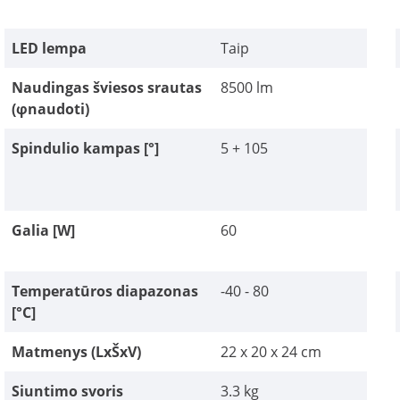
LED lempa
Taip
Naudingas šviesos srautas
8500 lm
(φnaudoti)
Spindulio kampas [°]
5 + 105
Galia [W]
60
Temperatūros diapazonas
-40 - 80
[°C]
Matmenys (LxŠxV)
22 x 20 x 24 cm
Siuntimo svoris
3.3 kg