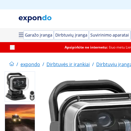
Garažo įranga
Dirbtuvių įranga
Suvirinimo aparatai
Apsipirkite ne internetu:
šiuo metu Li
/
expondo
/
Dirbtuvės ir įrankiai
/
Dirbtuvių įrang