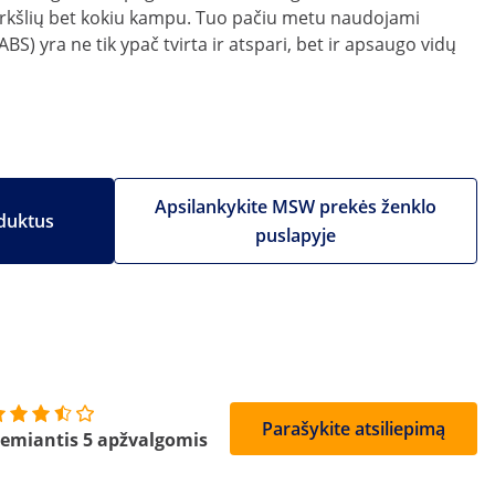
urkšlių bet kokiu kampu. Tuo pačiu metu naudojami
S) yra ne tik ypač tvirta ir atspari, bet ir apsaugo vidų
Apsilankykite MSW prekės ženklo
duktus
puslapyje
Parašykite atsiliepimą
emiantis 5 apžvalgomis