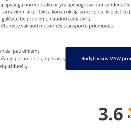
išką apsaugą nuo kontakto ir yra apsaugotas nuo vandens či
rnavimo laiku. Tvirta konstrukcija su korpusu iš plastiko (AB
C galėsite be problemų naudoti radiatorių.
eturėtumėte vairuoti motorinės transporto priemonės.
ankiai patikimiems
ažangių pramoninių operacijų
Rodyti visus MSW pro
uvių užduočių.
3.6
R