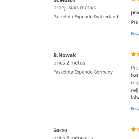
M.Mosch
praėjusiais metais
pro
Paskelbta Expondo Switzerland
Pui
Rody
B.Nowak
prieš 2 metus
Pri
Paskelbta Expondo Germany
bat
mag
rel
lab
Rody
Søren
prieš 8 mėnesius