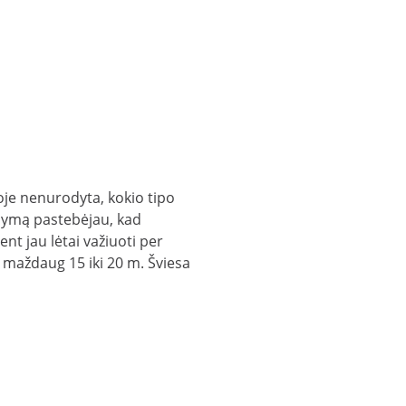
joje nenurodyta, kokio tipo
andymą pastebėjau, kad
nt jau lėtai važiuoti per
i maždaug 15 iki 20 m. Šviesa