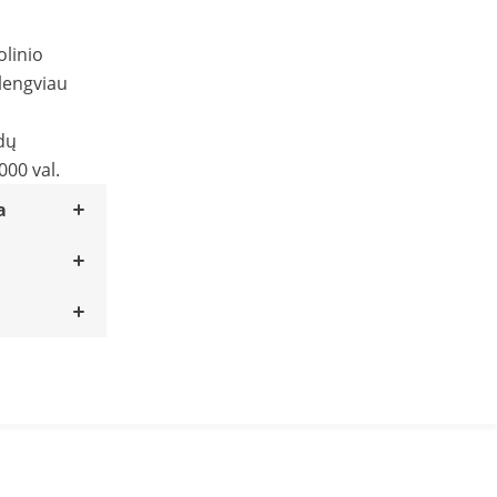
olinio
lengviau
dų
000 val.
a