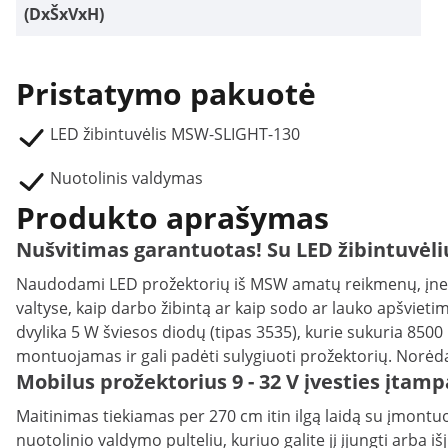
(DxŠxVxH)
Pristatymo pakuotė
LED žibintuvėlis MSW-SLIGHT-130
Nuotolinis valdymas
Produkto aprašymas
Nušvitimas garantuotas! Su LED žibintuvėli
Naudodami LED prožektorių iš MSW amatų reikmenų, įneši
valtyse, kaip darbo žibintą ar kaip sodo ar lauko apšvietim
dvylika 5 W šviesos diodų (tipas 3535), kurie sukuria 8500
montuojamas ir gali padėti sulygiuoti prožektorių. Norėda
Mobilus prožektorius 9 - 32 V įvesties įtamp
Maitinimas tiekiamas per 270 cm itin ilgą laidą su įmontu
nuotolinio valdymo pulteliu, kuriuo galite jį įjungti arba