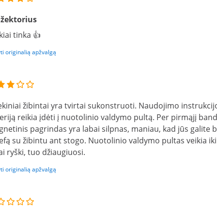
žektorius
kiai tinka 👍
ti originalią apžvalgą
ekiniai žibintai yra tvirtai sukonstruoti. Naudojimo instrukci
eriją reikia įdėti į nuotolinio valdymo pultą. Per pirmąjį b
netinis pagrindas yra labai silpnas, maniau, kad jūs galite be
jefą su žibintu ant stogo. Nuotolinio valdymo pultas veikia ik
ai ryški, tuo džiaugiuosi.
ti originalią apžvalgą