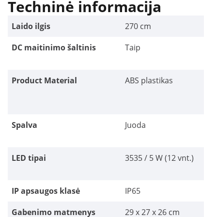
Techninė informacija
Laido ilgis
270 cm
DC maitinimo šaltinis
Taip
Product Material
ABS plastikas
Spalva
Juoda
LED tipai
3535 / 5 W (12 vnt.)
IP apsaugos klasė
IP65
Gabenimo matmenys
29 x 27 x 26 cm