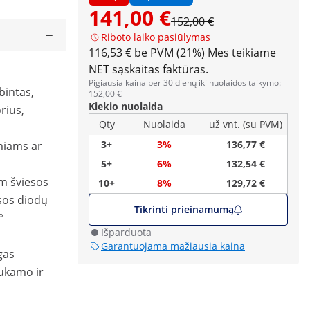
141,00 €
152,00 €
Riboto laiko pasiūlymas
116,53 € be PVM (21%)
Mes teikiame
NET sąskaitas faktūras.
Pigiausia kaina per 30 dienų iki nuolaidos taikymo:
bintas,
152,00 €
Kiekio nuolaida
rius,
Qty
Nuolaida
už vnt. (su PVM)
3+
3%
136,77 €
miams ar
5+
6%
132,54 €
lm šviesos
10+
8%
129,72 €
esos diodų
Tikrinti prieinamumą
°
Išparduota
Garantuojama mažiausia kaina
gas
sukamo ir