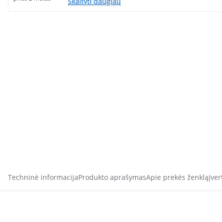
Skaityti daugiau
Techninė informacija
Produkto aprašymas
Apie prekės ženklą
Įver