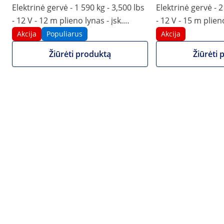
Elektrinė gervė - 1 590 kg - 3,500 lbs
Elektrinė gervė - 2
- 12 V - 12 m plieno lynas - įsk.
- 12 V - 15 m plieno
Skriemulys
Skriemulys
Akcija
Populiarus
Akcija
Žiūrėti produktą
Žiūrėti 
Akcija
96,00 €
104,00 €
Riboto laiko pasiūlymas
79,34 € be PVM (21%)
Mes teikiame NET sąskaitas