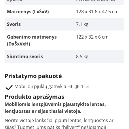
Matmenys (LxŠxV)
128 x 31.6 x 47.5 cm
Svoris
7.1 kg
Gabenimo matmenys
122 x 32 x 6 cm
(DxŠxVxH)
Siuntimo svoris
8.5 kg
Pristatymo pakuotė
Mobilioji pjūklų gamykla HI-LJE-113
Produkto aprašymas
Mobiliomis lentpjūvėmis pjaustykite lentas,
lentjuostes ar sijas tiesiai vietoje.
Norite vietoje lanksčiai pjauti lentas, lentjuostes ar
sijas? Tuomet jums patiks "hillvert" nešiojamoji