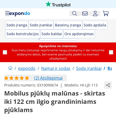
Sodo įranga
Sodo įrankiai
Baseinų įranga
Sodo apdaila
Sodo konstrukcijos
Sodo baldai
Oro apdorojimas
Apsipirkite ne internetu:
šiuo metu Lietuvoje nepriimame naujų užsakymų ir dar neturime
atidarymo datos, bet esame pasiruošę padėti su esamais
užsakymais!
/
expondo
/
Namai ir sodas
/
Sodo įrankiai
/
Rąs
(2) Atsiliepimai
|
Produkto numeris:
EX10090674
Modelis:
HI-LJE-113
Mobilus pjūklų malūnas - skirtas
iki 122 cm ilgio grandininiams
pjūklams