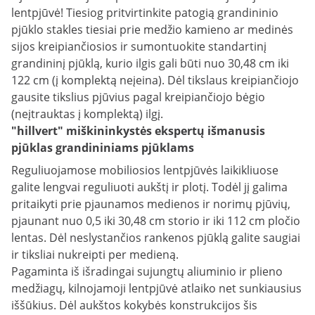
lentpjūvė! Tiesiog pritvirtinkite patogią grandininio
pjūklo stakles tiesiai prie medžio kamieno ar medinės
sijos kreipiančiosios ir sumontuokite standartinį
grandininį pjūklą, kurio ilgis gali būti nuo 30,48 cm iki
122 cm (į komplektą neįeina). Dėl tikslaus kreipiančiojo
gausite tikslius pjūvius pagal kreipiančiojo bėgio
(neįtrauktas į komplektą) ilgį.
"hillvert" miškininkystės ekspertų išmanusis
pjūklas grandininiams pjūklams
Reguliuojamose mobiliosios lentpjūvės laikikliuose
galite lengvai reguliuoti aukštį ir plotį. Todėl jį galima
pritaikyti prie pjaunamos medienos ir norimų pjūvių,
pjaunant nuo 0,5 iki 30,48 cm storio ir iki 112 cm pločio
lentas. Dėl neslystančios rankenos pjūklą galite saugiai
ir tiksliai nukreipti per medieną.
Pagaminta iš išradingai sujungtų aliuminio ir plieno
medžiagų, kilnojamoji lentpjūvė atlaiko net sunkiausius
iššūkius. Dėl aukštos kokybės konstrukcijos šis