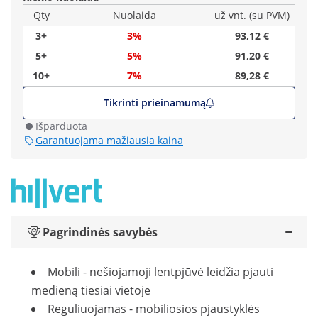
Qty
Nuolaida
už vnt. (su PVM)
3+
3%
93,12 €
5+
5%
91,20 €
10+
7%
89,28 €
Tikrinti prieinamumą
Išparduota
Garantuojama mažiausia kaina
Pagrindinės savybės
Mobili - nešiojamoji lentpjūvė leidžia pjauti
medieną tiesiai vietoje
Reguliuojamas - mobiliosios pjaustyklės