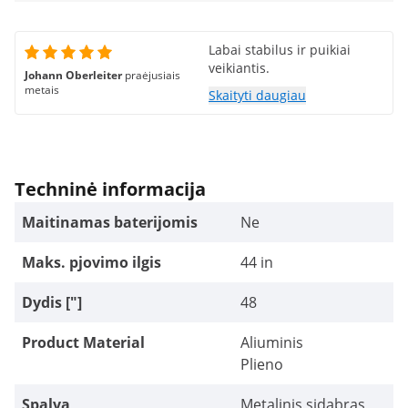
Labai stabilus ir puikiai
veikiantis.
Johann Oberleiter
praėjusiais
metais
Skaityti daugiau
Techninė informacija
Maitinamas baterijomis
Ne
Maks. pjovimo ilgis
44 in
Dydis ["]
48
Product Material
Aliuminis
Plieno
Spalva
Metalinis sidabras