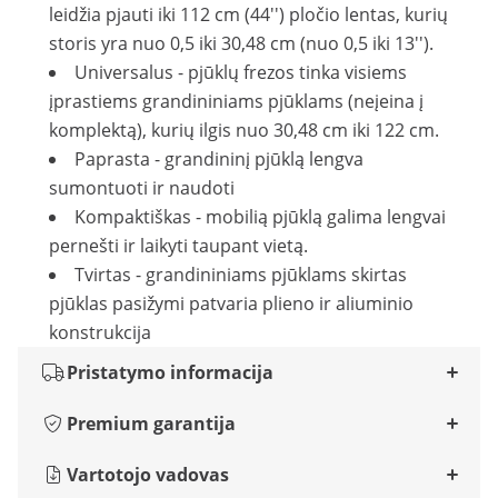
leidžia pjauti iki 112 cm (44'') pločio lentas, kurių
storis yra nuo 0,5 iki 30,48 cm (nuo 0,5 iki 13'').
Universalus - pjūklų frezos tinka visiems
įprastiems grandininiams pjūklams (neįeina į
komplektą), kurių ilgis nuo 30,48 cm iki 122 cm.
Paprasta - grandininį pjūklą lengva
sumontuoti ir naudoti
Kompaktiškas - mobilią pjūklą galima lengvai
pernešti ir laikyti taupant vietą.
Tvirtas - grandininiams pjūklams skirtas
pjūklas pasižymi patvaria plieno ir aliuminio
konstrukcija
Pristatymo informacija
Premium garantija
Vartotojo vadovas