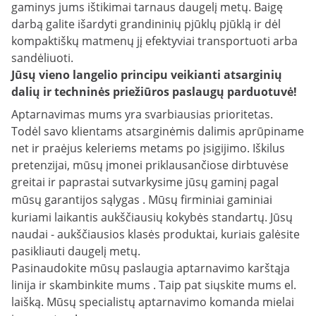
gaminys jums ištikimai tarnaus daugelį metų. Baigę
darbą galite išardyti grandininių pjūklų pjūklą ir dėl
kompaktiškų matmenų jį efektyviai transportuoti arba
sandėliuoti.
Jūsų vieno langelio principu veikianti atsarginių
dalių ir techninės priežiūros paslaugų parduotuvė!
Aptarnavimas mums yra svarbiausias prioritetas.
Todėl savo klientams atsarginėmis dalimis aprūpiname
net ir praėjus keleriems metams po įsigijimo. Iškilus
pretenzijai, mūsų įmonei priklausančiose dirbtuvėse
greitai ir paprastai sutvarkysime jūsų gaminį pagal
mūsų
garantijos sąlygas
. Mūsų firminiai gaminiai
kuriami laikantis aukščiausių kokybės standartų. Jūsų
naudai - aukščiausios klasės produktai, kuriais galėsite
pasikliauti daugelį metų.
Pasinaudokite mūsų paslaugia aptarnavimo karštąja
linija ir skambinkite mums . Taip pat siųskite mums el.
laišką. Mūsų specialistų aptarnavimo komanda mielai