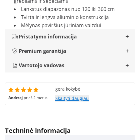
grėbliams ir šepečiams
Lankstus diapazonas nuo 120 iki 360 cm
Tvirta ir lengva aliuminio konstrukcija
Mėlynas paviršius jūriniam vaizdui
Pristatymo informacija
Premium garantija
Vartotojo vadovas
gera kokybė
Andrzej
prieš 2 metus
Skaityti daugiau
Techninė informacija