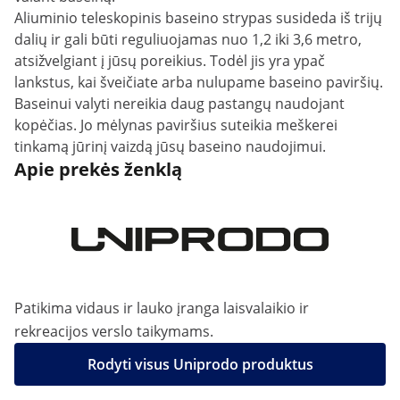
Aliuminio teleskopinis baseino strypas susideda iš trijų
dalių ir gali būti reguliuojamas nuo 1,2 iki 3,6 metro,
atsižvelgiant į jūsų poreikius. Todėl jis yra ypač
lankstus, kai šveičiate arba nulupame baseino paviršių.
Baseinui valyti nereikia daug pastangų naudojant
kopėčias. Jo mėlynas paviršius suteikia meškerei
tinkamą jūrinį vaizdą jūsų baseino naudojimui.
Apie prekės ženklą
Patikima vidaus ir lauko įranga laisvalaikio ir
rekreacijos verslo taikymams.
Rodyti visus Uniprodo produktus