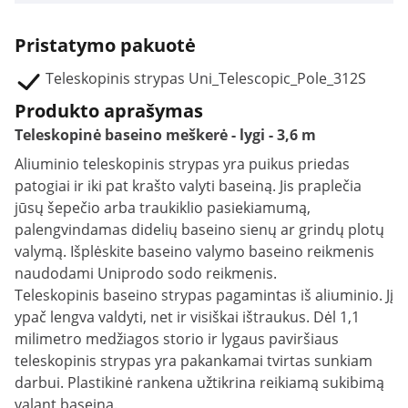
Pristatymo pakuotė
Teleskopinis strypas Uni_Telescopic_Pole_312S
Produkto aprašymas
Teleskopinė baseino meškerė - lygi - 3,6 m
Aliuminio teleskopinis strypas yra puikus priedas
patogiai ir iki pat krašto valyti baseiną. Jis praplečia
jūsų šepečio arba traukiklio pasiekiamumą,
palengvindamas didelių baseino sienų ar grindų plotų
valymą. Išplėskite baseino valymo baseino reikmenis
naudodami Uniprodo sodo reikmenis.
Teleskopinis baseino strypas pagamintas iš aliuminio. Jį
ypač lengva valdyti, net ir visiškai ištraukus. Dėl 1,1
milimetro medžiagos storio ir lygaus paviršiaus
teleskopinis strypas yra pakankamai tvirtas sunkiam
darbui. Plastikinė rankena užtikrina reikiamą sukibimą
valant baseiną.