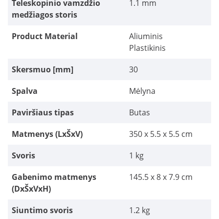
Teleskopinio vamzdžio
1.1 mm
medžiagos storis
Product Material
Aliuminis
Plastikinis
Skersmuo [mm]
30
Spalva
Mėlyna
Paviršiaus tipas
Butas
Matmenys (LxŠxV)
350 x 5.5 x 5.5 cm
Svoris
1 kg
Gabenimo matmenys
145.5 x 8 x 7.9 cm
(DxŠxVxH)
Siuntimo svoris
1.2 kg