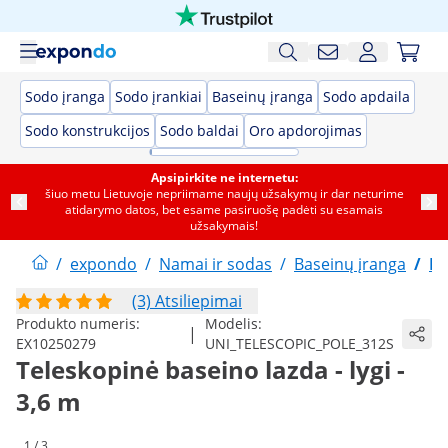
Sodo įranga
Sodo įrankiai
Baseinų įranga
Sodo apdaila
Sodo konstrukcijos
Sodo baldai
Oro apdorojimas
Apsipirkite ne internetu:
šiuo metu Lietuvoje nepriimame naujų užsakymų ir dar neturime
atidarymo datos, bet esame pasiruošę padėti su esamais
užsakymais!
/
expondo
/
Namai ir sodas
/
Baseinų įranga
/
Ba
(3) Atsiliepimai
Produkto numeris:
Modelis:
|
EX10250279
UNI_TELESCOPIC_POLE_312S
Teleskopinė baseino lazda - lygi -
3,6 m
1 / 3