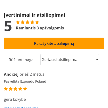
Įvertinimai ir atsiliepimai
5
Remiantis 3 apžvalgomis
Parašykite atsiliepimą
Sort reviews
Rūšiuoti pagal :
Andrzej
prieš 2 metus
Paskelbta Expondo Poland
gera kokybė
Rodyti originalią apžvalgą