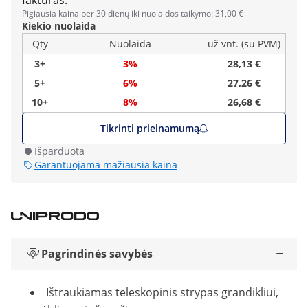
faktūras.
Pigiausia kaina per 30 dienų iki nuolaidos taikymo: 31,00 €
Kiekio nuolaida
Qty
Nuolaida
už vnt. (su PVM)
3+
3%
28,13 €
5+
6%
27,26 €
10+
8%
26,68 €
Tikrinti prieinamumą
Išparduota
Garantuojama mažiausia kaina
Pagrindinės savybės
Ištraukiamas teleskopinis strypas grandikliui,